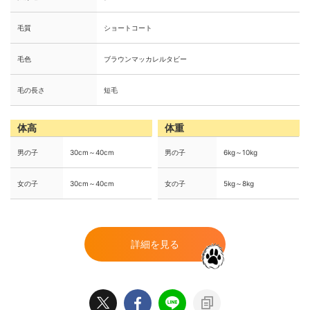
毛質
ショートコート
毛色
ブラウンマッカレルタビー
毛の長さ
短毛
体高
体重
男の子
30cm～40cm
男の子
6kg～10kg
女の子
30cm～40cm
女の子
5kg～8kg
詳細を見る