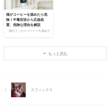
わずにできる効果的な暑さ対策、
る原因、そして自宅でできる簡単
2025/9/4
快適に過ごせるひんやりグッズの
なケア方法について詳しく解説し
選び方まで、詳しく解説します。
ます。 また、「もしかして結膜
猫がコーヒーを舐めたら危
さらに、留守番中の注意点や、猫
炎かも？」と思ったときに、すぐ
険！中毒症状から応急処
が本当に喜ぶ暑さ対策について、
に動物病院に行くべきかどうかの
置、危険な理由を解説
当メディアの編集部が実際に試し
判断基準や、病院での治療内容に
「猫がうっかりコーヒーを舐めて
た体験談もご紹介します。この記
ついても触れます。この記事を読
しまった！」「コーヒーを飲んで
事を読んで、愛猫が安全で快適な
んで、愛犬の目の健康を守るため
しまったかもしれない…」そんな
夏を過ごせるように、今からでき
の知識を身につけましょう。 こ
とき、あなたは冷静に対応できま
る ...
...
すか？ 私たちにとって身近な飲
もっと読む
み物であるコーヒーには、猫にと
って非常に危険な成分であるカフ
ェインが含まれています。少量で
あっても、猫の体には大きな負担
となり、命に関わることも少なく
ありません。 この記事では、猫
がコーヒーを誤飲してしまった際
スフィンクス
に現れる症状や、すぐに取るべき
応急処置、そして日頃からできる
予防策について、分かりやすく解
説します。 この記事の結論 猫に
とってコーヒーに含まれるカフ ...