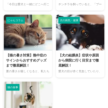
「今日は愛犬と一緒にどこへ行こ
チンチラを飼っていると、「プー
う？」とお悩みではありません
プー」「キューキュー」など、さ
か？大阪には、広大な敷地でのび
まざまな鳴き声が聞こえてくるこ
のびと遊べるドッグランから、都
とがありますよね。 チンチラは
にゃんコラム
犬の病気・健康
心でアクセスしやすい便利な施設
犬や猫のように鳴き声で感情を表
まで、魅力的なドッグランがたく
現するため、その鳴き声の意味を
さんあります。 しかし、「初め
理解することは、愛チンチラとの
てドッグランに行くから不安」
関係を深める上で非常に大切で
「どの施設が愛犬に合っているか
す。 この記事では、チンチラの
2025/9/9
2025/9/9
わからない」という方も多いので
代表的な鳴き声の種類とその意味
はないでしょうか。 この記事で
を詳しく解説します。 さらに、
【猫の暑さ対策】熱中症の
【犬の結膜炎】症状や原因
は、大阪府内にある人気のドッグ
鳴き声からわかるストレスや病気
サインからおすすめグッズ
から病院に行く目安まで徹
ランを厳選し、料金、広さ、利用
のサイン、チンチラが鳴く理由を
まで徹底解説！
底解説！
条件、設備など、気になる情報を
理解して良好な関係を築くための
夏の暑さが厳しくなると、私たち
愛犬の目が赤く充血していたり、
網羅的に解説します。 さらに、
ヒントもご紹介します。 この記
人間だけでなく、愛猫の健康も気
涙がたくさん出ていたりすると、
ドッグランを選ぶ際のポイント
事を読んで、愛チンチラの気持ち
になりますよね。特に猫は汗腺が
心配になりますよね。その症状、
や、初心者でも安心して利用する
をもっと理解し、より良いコミュ
少なく、人間のように汗をかいて
もしかしたら「結膜炎」かもしれ
ための ...
ニ ...
猫の食事
体温を調節することが苦手なた
ません。結膜炎は犬によく見られ
め、熱中症になりやすい動物で
る目の病気ですが、原因や症状は
す。 この記事では、猫の熱中症
さまざまです。 この記事では、
の初期サインから、エアコンを使
犬の結膜炎の主な症状、考えられ