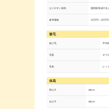
なりやすい病気
股関節形成不全
参考価格
20万円～30万円
被毛
抜け毛
平均
毛質
ダブ
毛色
レッ
体高
男の子
48cm
女の子
46cm