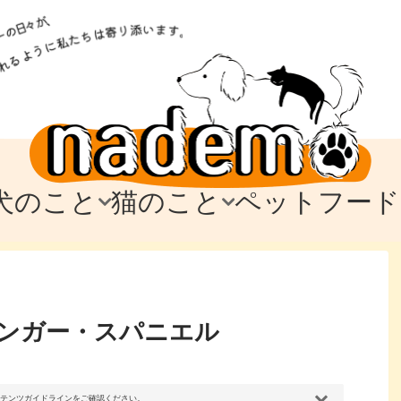
犬のこと
猫のこと
ペットフード
トフード
のお迎え
のお迎え
犬の飼育費・値段
猫の飼育費・値段
なでもごはん
犬の病気・健康
猫の病気・健康
ド
テム
テム
愛犬とお出かけ
愛猫とお出かけ
愛犬とのお別れ
愛猫とのお別れ
わ
に
ンガー・スパニエル
コンテンツガイドラインをご確認ください。