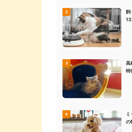
飼
2
1
高
3
特
ミ
4
の