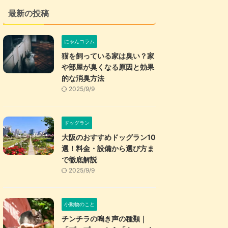
最新の投稿
にゃんコラム
猫を飼っている家は臭い？家
や部屋が臭くなる原因と効果
的な消臭方法
2025/9/9
ドッグラン
大阪のおすすめドッグラン10
選！料金・設備から選び方ま
で徹底解説
2025/9/9
小動物のこと
チンチラの鳴き声の種類｜