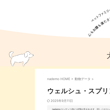
犬の食事
猫の食事
ドッグフード
犬種
猫種
キャッ
犬
猫
犬のこと
猫のこと
ペットフー
nademo HOME
>
動物データ
>
犬のしつけ
猫のしつけ
犬のアイ
猫のアイ
ウェルシュ・スプリ
2025年9月11日
nademoコンテンツ内にはPRが含まれます。詳しくは