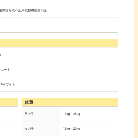
,肘関節形成不全,甲状腺機能低下症
的
ルコート
ド&ホワイト
体重
男の子
18kg～25kg
女の子
16kg～23kg