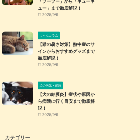
「プープー」から「キューキ
ュー」まで徹底解説！
2025/9/9
にゃんコラム
【猫の暑さ対策】熱中症のサ
インからおすすめグッズまで
徹底解説！
2025/9/9
犬の病気・健康
【犬の結膜炎】症状や原因か
ら病院に行く目安まで徹底解
説！
2025/9/9
カテゴリー