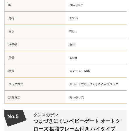
幅
70～91cm
奥行
3.3cm
高さ
78cm
格子幅
5cm
重量
4.4kg
材質
スチール、ABS
ロック方式
スライド式ロック+はめ込み式ロック
設置方法
突っ張り式
タンスのゲン
No.5
つまづきにくい ベビーゲート オートク
ローズ 拡張フレーム付き ハイタイプ