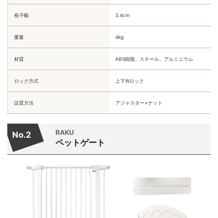
格子幅
3.4cm
重量
4kg
材質
ABS樹脂、スチール、アルミニウム
ロック方式
上下Wロック
設置方法
アジャスター+ナット
RAKU
No.2
ペットゲート