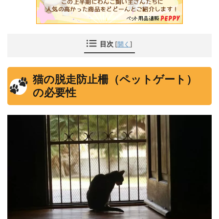
目次
[
開く
]
猫の脱走防止柵（ペットゲート）
の必要性