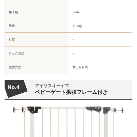
格子幅
3cm
重量
11.4kg
材質
-
ロック方式
-
設置方法
突っ張り式
アイリスオーヤマ
No.4
ベビーゲート拡張フレーム付き