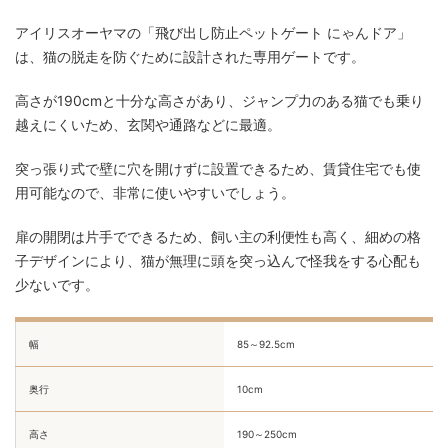
アイリスオーヤマの「飛び出し防止ペットゲート にゃんドア」
は、猫の脱走を防ぐために設計された専用ゲートです。
高さが190cmと十分な高さがあり、ジャンプ力のある猫でも乗り
越えにくいため、玄関や通路などに最適。
突っ張り式で壁に穴を開けずに設置できるため、賃貸住宅でも使
用可能なので、非常に使いやすいでしょう。
扉の開閉は片手でできるため、飼い主の利便性も高く、細めの格
子デザインにより、猫が無理に頭を突っ込んで怪我をする心配も
少ないです。
幅
85～92.5cm
奥行
10cm
高さ
190～250cm