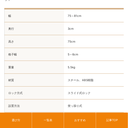
幅
75～81cm
奥行
3cm
高さ
75cm
格子幅
5～6cm
重量
5.5kg
材質
スチール、ABS樹脂
ロック方式
スライド式ロック
設置方法
突っ張り式
選び方
一覧表
おすすめ
記事TOP
アイリスオーヤマ
No.6