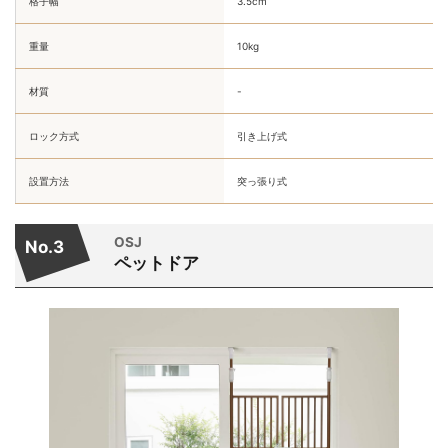
格子幅
3.5cm
重量
10kg
材質
-
ロック方式
引き上げ式
設置方法
突っ張り式
OSJ
No.3
ペットドア