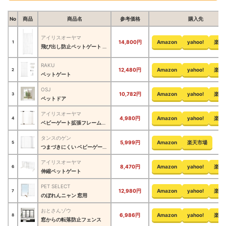
No
商品
商品名
参考価格
購入先
アイリスオーヤマ
14,800円
Amazon
yahoo!
楽天
1
飛び出し防止ペットゲート にゃんドア
RAKU
12,480円
Amazon
yahoo!
楽天
2
ペットゲート
OSJ
10,782円
Amazon
yahoo!
楽天
3
ペットドア
アイリスオーヤマ
4,980円
Amazon
yahoo!
楽天
4
ベビーゲート拡張フレーム付き
タンスのゲン
5,999円
Amazon
楽天市場
5
つまづきにくい ベビーゲート オートクローズ 拡張フレーム付き ハイタイプ
アイリスオーヤマ
8,470円
Amazon
yahoo!
楽天
6
伸縮ペットゲート
PET SELECT
12,980円
Amazon
yahoo!
楽天
7
のぼれんニャン 窓用
おとさんゾウ
6,986円
Amazon
yahoo!
楽天
8
窓からの転落防止フェンス