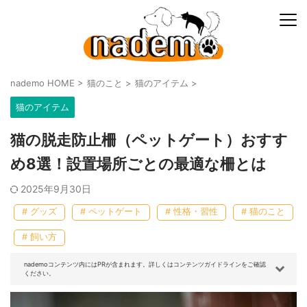
nademo HOME
>
猫のこと
>
猫のアイテム
>
猫のアイテム
猫の脱走防止柵（ペットゲート）おすす
め8選！設置場所ごとの最適な柵とは
2025年9月30日
# グッズ
# ペットゲート
# 性格・習性
# 猫のこと
# 飼い方
nademoコンテンツ内にはPRが含まれます。詳しくはコンテンツガイドラインをご確認
ください。