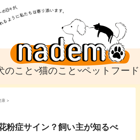
犬のこと
猫のこと
ペットフード
トフード
のお迎え
のお迎え
犬の飼育費・値段
猫の飼育費・値段
なでもごはん
犬の病気・健康
猫の病気・健康
ド
健康
>
テム
テム
愛犬とお出かけ
愛猫とお出かけ
愛犬とのお別れ
愛猫とのお別れ
わ
に
花粉症サイン？飼い主が知るべ