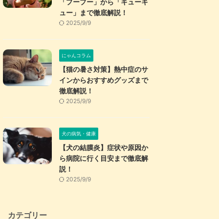
「プープー」から「キューキ
ュー」まで徹底解説！
2025/9/9
にゃんコラム
【猫の暑さ対策】熱中症のサ
インからおすすめグッズまで
徹底解説！
2025/9/9
犬の病気・健康
【犬の結膜炎】症状や原因か
ら病院に行く目安まで徹底解
説！
2025/9/9
カテゴリー