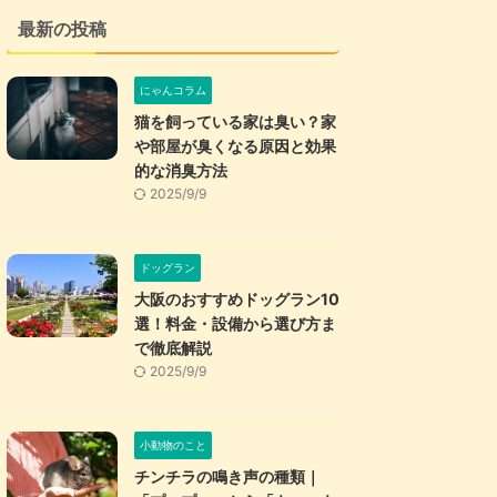
最新の投稿
にゃんコラム
猫を飼っている家は臭い？家
や部屋が臭くなる原因と効果
的な消臭方法
2025/9/9
ドッグラン
大阪のおすすめドッグラン10
選！料金・設備から選び方ま
で徹底解説
2025/9/9
小動物のこと
チンチラの鳴き声の種類｜