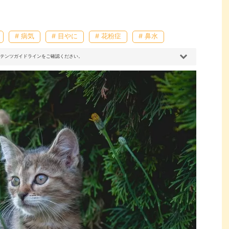
# 病気
# 目やに
# 花粉症
# 鼻水
コンテンツガイドラインをご確認ください。