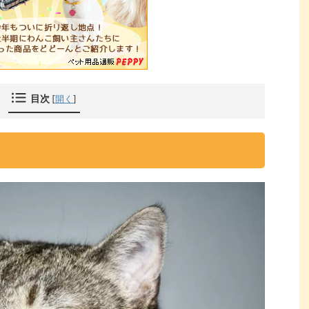
目次
[
開く
]