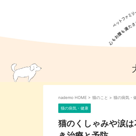
犬の食事
猫の食事
ドッグフード
犬種
猫種
キャッ
犬
猫
犬のこと
猫のこと
ペットフー
nademo HOME
>
猫のこと
>
猫の病気・
犬のしつけ
猫のしつけ
犬のアイ
猫のアイ
猫の病気・健康
猫のくしゃみや涙は
き治療と予防