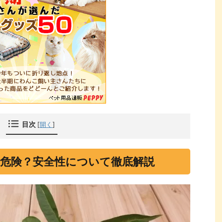
目次
[
開く
]
危険？安全性について徹底解説