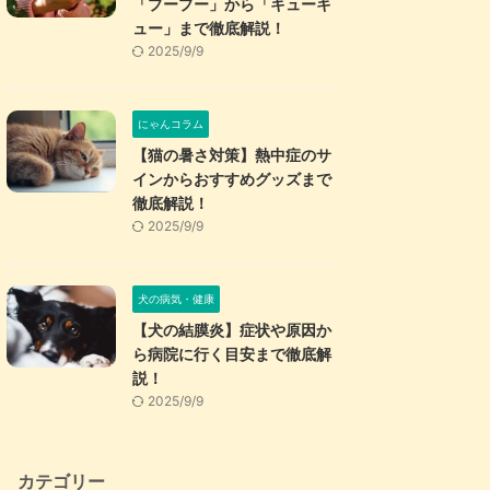
「プープー」から「キューキ
ュー」まで徹底解説！
2025/9/9
にゃんコラム
【猫の暑さ対策】熱中症のサ
インからおすすめグッズまで
徹底解説！
2025/9/9
犬の病気・健康
【犬の結膜炎】症状や原因か
ら病院に行く目安まで徹底解
説！
2025/9/9
カテゴリー