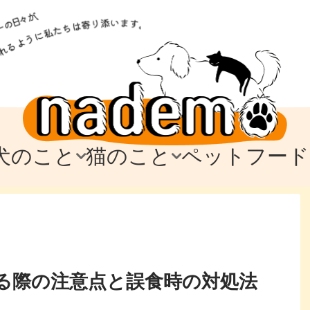
犬のこと
猫のこと
ペットフード
トフード
のお迎え
のお迎え
犬の飼育費・値段
猫の飼育費・値段
なでもごはん
犬の病気・健康
猫の病気・健康
ド
テム
テム
愛犬とお出かけ
愛猫とお出かけ
愛犬とのお別れ
愛猫とのお別れ
わ
に
る際の注意点と誤食時の対処法