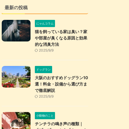
最新の投稿
にゃんコラム
猫を飼っている家は臭い？家
や部屋が臭くなる原因と効果
的な消臭方法
2025/9/9
ドッグラン
大阪のおすすめドッグラン10
選！料金・設備から選び方ま
で徹底解説
2025/9/9
小動物のこと
チンチラの鳴き声の種類｜