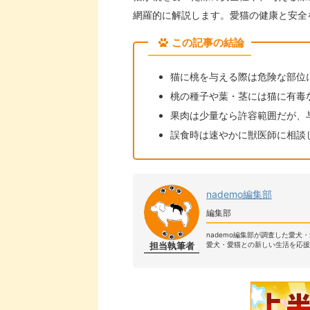
網羅的に解説します。愛猫の健康と安全
この記事の結論
猫に桃を与える際は危険な部位
桃の種子や葉・茎には猫に有毒
果肉は少量なら許容範囲だが、
誤食時は速やかに獣医師に相談
nademo編集部
編集部
nademo編集部が調査した愛犬
担当執筆者
愛犬・愛猫との新しい生活を応援