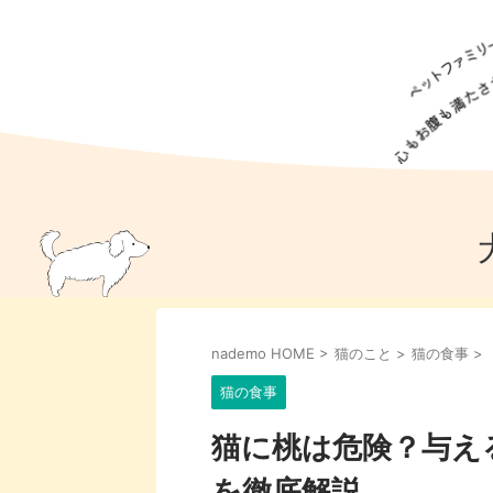
犬の食事
猫の食事
ドッグフード
犬種
猫種
キャッ
犬
猫
犬のこと
猫のこと
ペットフー
nademo HOME
>
猫のこと
>
猫の食事
>
犬のしつけ
猫のしつけ
犬のアイ
猫のアイ
猫の食事
猫に桃は危険？与え
を徹底解説