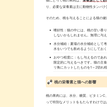
猫にとって桃の果肉は、
栄養源として必
り、必要な栄養素は主に動物性タンパク
そのため、桃を与えることによる猫の健
嗜好性：猫の中には、桃の甘い香り
しないかもしれません。無理に与え
水分補給：夏場の水分補給として考
水をいつでも飲めるようにしておく
おやつ程度に：もし与えるのであれ
限定的に与えるべきです。猫の主食
リ角にカットしたものを1～2切れ
桃の栄養素と猫への影響
桃の果肉には、水分、糖質、ビタミンC
って特別なメリットをもたらすわけでは