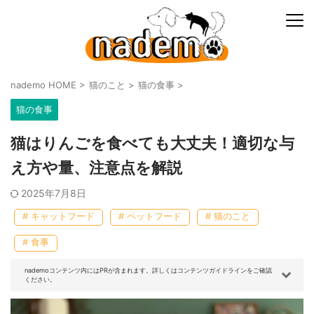
nademo HOME
>
猫のこと
>
猫の食事
>
猫の食事
猫はりんごを食べても大丈夫！適切な与
え方や量、注意点を解説
2025年7月8日
# キャットフード
# ペットフード
# 猫のこと
# 食事
nademoコンテンツ内にはPRが含まれます。詳しくはコンテンツガイドラインをご確認
ください。