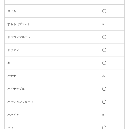
スイカ
◯
すもも（プラム）
×
ドラゴンフルーツ
◯
ドリアン
◯
梨
◯
バナナ
△
パイナップル
◯
パッションフルーツ
◯
パパイア
×
ビワ
◯