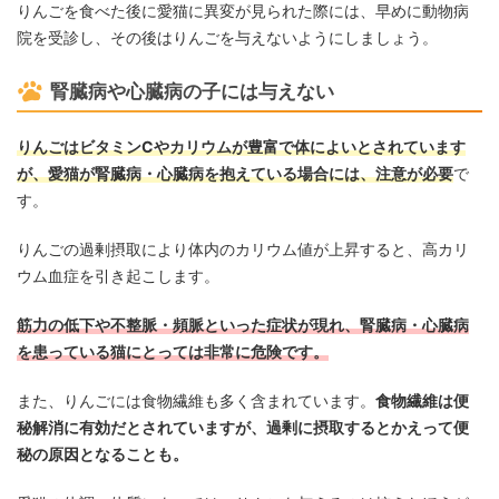
りんごを食べた後に愛猫に異変が見られた際には、早めに動物病
院を受診し、その後はりんごを与えないようにしましょう。
腎臓病や心臓病の子には与えない
りんごはビタミンCやカリウムが豊富で体によいとされています
が、愛猫が腎臓病・心臓病を抱えている場合には、注意が必要
で
す。
りんごの過剰摂取により体内のカリウム値が上昇すると、高カリ
ウム血症を引き起こします。
筋力の低下や不整脈・頻脈といった症状が現れ、腎臓病・心臓病
を患っている猫にとっては非常に危険です。
また、りんごには食物繊維も多く含まれています。
食物繊維は便
秘解消に有効だとされていますが、過剰に摂取するとかえって便
秘の原因となることも。