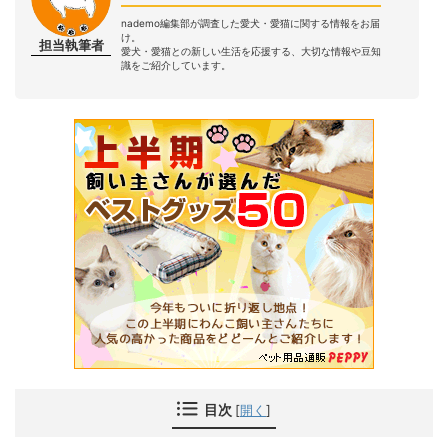
nademo編集部が調査した愛犬・愛猫に関する情報をお届
け。
担当執筆者
愛犬・愛猫との新しい生活を応援する、大切な情報や豆知
識をご紹介しています。
目次
[
開く
]