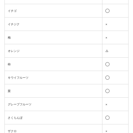
イチゴ
◯
イチジク
×
梅
×
オレンジ
△
柿
◯
キウイフルーツ
◯
栗
◯
グレープフルーツ
×
さくらんぼ
◯
ザクロ
×