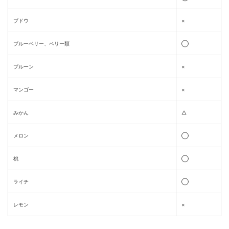
ブドウ
×
ブルーベリー、ベリー類
◯
プルーン
×
マンゴー
×
みかん
△
メロン
◯
桃
◯
ライチ
◯
レモン
×