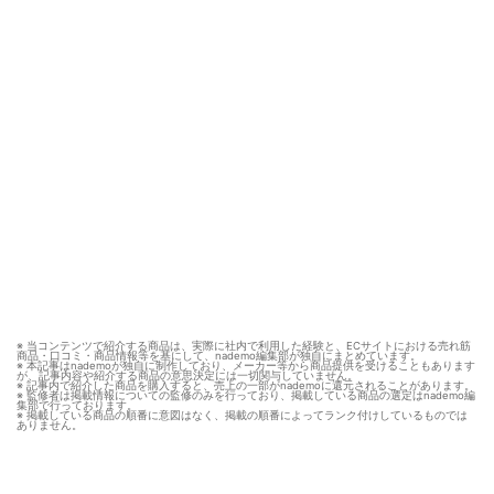
※ 当コンテンツで紹介する商品は、実際に社内で利用した経験と、ECサイトにおける売れ筋
商品・口コミ・商品情報等を基にして、nademo編集部が独自にまとめています。
※ 本記事はnademoが独自に制作しており、メーカー等から商品提供を受けることもあります
が、記事内容や紹介する商品の意思決定には一切関与していません。
※ 記事内で紹介した商品を購入すると、売上の一部がnademoに還元されることがあります。
※ 監修者は掲載情報についての監修のみを行っており、掲載している商品の選定はnademo編
集部で行っております。
※ 掲載している商品の順番に意図はなく、掲載の順番によってランク付けしているものでは
ありません。