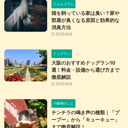
にゃんコラム
猫を飼っている家は臭い？家や
部屋が臭くなる原因と効果的な
消臭方法
2025/9/9
ドッグラン
大阪のおすすめドッグラン10
選！料金・設備から選び方まで
徹底解説
2025/9/9
小動物のこと
チンチラの鳴き声の種類｜「プ
ープー」から「キューキュー」
まで徹底解説！