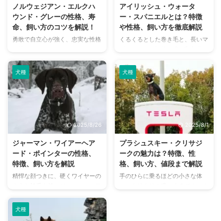
ノルウェジアン・エルクハ
アイリッシュ・ウォータ
ウンド・グレーの性格、寿
ー・スパニエルとは？特徴
命、飼い方のコツを解説！
や性格、飼い方を徹底解説
勇敢で自立心が強く、忠実な性格
くるくるとした巻き毛と、長いマ
を持つノルウェジアン・エルクハ
ズル、そして知的な瞳が印象的な
ウンド・グレー。日本ではまだあ
アイリッシュ・ウォーター・スパ
まり馴染みのない犬種ですが、そ
ニエル。 日本ではあまり見かけ
犬種
犬種
の賢さや力強さから、熱心なファ
ない珍しい犬種のため、「どんな
ンに愛されています。 しかし、
犬なんだろう？」「飼うのは難し
実際に飼うとなると、その特徴や
い？」と疑問に思う方も多いので
性格、どんな飼い方が適している
はないでしょうか。 この記事で
のか、しつけは難しいのかなど、
は、アイリッシュ・ウォーター・
2025/8/26
2025/8/1
気になることがたくさんあります
スパニエルのユニークな魅力や飼
よね。 この記事では、ノルウェ
い方のポイントを詳しく解説しま
ジャーマン・ワイアーヘア
プラシュスキー・クリサジ
ジアン・エルクハウンド・グレー
す。この記事を読めば、この犬種
ード・ポインターの性格、
ークの魅力は？特徴、性
の歴史から、性格、特徴、飼い方
のことがもっとよくわかるはずで
特徴、飼い方を解説
格、飼い方、値段まで解説
のコツ、かかりやすい病気まで、
す。 この記事の結論 アイリッシ
精悍な顔つきに、硬くワイヤーの
手のひらに乗るほどの小さな体
基本情報を網羅的に解説します。
ュ・ウォーター・スパニエルは知
ような被毛を持つジャーマン・ワ
に、クリクリの瞳。まるでぬいぐ
この記事を読めば、ノルウェジア
的で忠実な性格であり、十分な運
イアーヘアード・ポインター。日
るみのような愛らしさで近年注目
ン・エルクハウンド・グレーの ...
動としつけが必要 抜け毛は少 ...
本ではまだあまり知られていない
を集めているプラシュスキー・ク
犬種
犬種ですが、ドイツ原産の優れた
リサジークをご存知でしょうか？