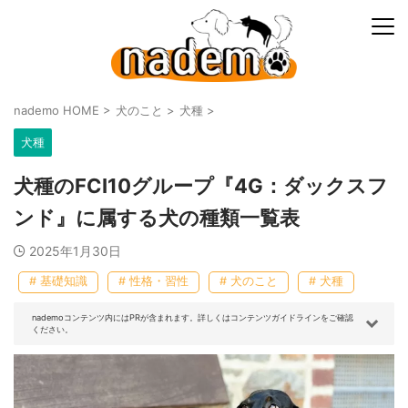
nademo HOME
>
犬のこと
>
犬種
>
犬種
犬種のFCI10グループ『4G：ダックスフ
ンド』に属する犬の種類一覧表
2025年1月30日
# 基礎知識
# 性格・習性
# 犬のこと
# 犬種
nademoコンテンツ内にはPRが含まれます。詳しくはコンテンツガイドラインをご確認
ください。