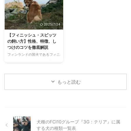
猟犬として、海外では高い人気を
チェコ原産で、世界最小クラスの
誇ります。 その知的で忠実な性
犬種としてギネス世界記録にも認
格と、エネルギッシュな一面を併
定されたことがあるこの犬種は、
せ持つこの犬種を家族に迎えたい
かつてはネズミ捕りとして活躍し
2025/7/24
と考えている方もいるのではない
ていました。 この記事では、そ
でしょうか。 この記事では、ジ
んな魅力あふれるクリサジークの
【フィニッシュ・スピッツ
ャーマン・ワイアーヘアード・ポ
歴史から身体的特徴、性格、そし
の飼い方】性格、特徴、し
インターの魅力から、飼い方のポ
て気になる飼いやすさやしつけの
つけのコツを徹底解説
イント、注意すべき病気までを詳
コツ、どこで出会えるのか、迎え
フィンランドの国犬であるフィニ
しく解説します。 この記事の結
入れる際の値段まで、飼い主さん
ッシュ・スピッツは、その美しい
論 知的で忠実な性格のため、子
が知りたい情報を徹底的に解説し
赤褐色の被毛と、猟犬としての優
犬期からの継続的なしつけが重要
ます。 プラシュスキー・クリサ
れた能力、そして何よりも特徴的
...
...
な「吠える」ことで知られるユニ
もっと読む
ークな犬種です。 彼らの朗らか
な性格と賢さは多くの人々を魅了
しますが、その一方で、独特の飼
い方やしつけのポイントがあるた
め、迎える前にしっかりと知識を
身につけることが重要です。 こ
の記事では、フィニッシュ・スピ
犬種のFCI10グループ『3G：テリア』に属
ッツの歴史や特徴から、家庭犬と
する犬の種類一覧表
して共に暮らす上での性格や飼い