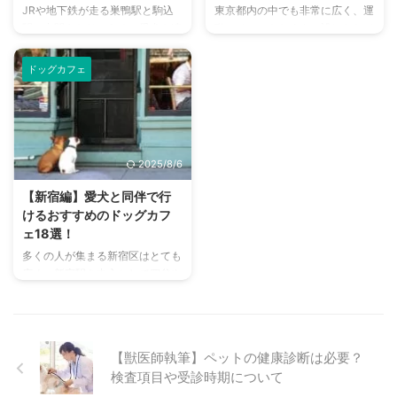
JRや地下鉄が走る巣鴨駅と駒込
東京都内の中でも非常に広く、運
駅の中間あたりにある、愛犬を連
動スペースもたくさん設けられて
れて行けるカフェ「サクラテラ
いる代々木公園。 原宿駅や代々
ス」は近隣に住む人たちを中心に
木駅などの間にあり、色々なジャ
ドッグカフェ
賑わうお店。 スタッフはみんな
ンルの食事ができるお店も並んで
無類の犬好き。人だけでなくわん
います。 その中でも今回は、愛
こも、厚いおもてなしで歓迎して
犬と一緒に訪れることもできる、
くれます。 店主が刺繍作家とい
ARMS BURGERさんについてご
うこともあり店内はかわいいも
紹介します！ バーガーレストラ
2025/8/6
の、きれいなものであふれていま
ンのARMS BURGER ARMS
す。フードやドリンク、器もセン
BURGERさんは代々木公園の西
【新宿編】愛犬と同伴で行
スが光るお店で、ゆっくりくつろ
側、駐車場からすぐ目の前にある
けるおすすめのドッグカフ
いできました。 各線巣鴨駅と駒
バーガーレストランです。 代々
ェ18選！
込駅が最寄り駅。近隣には東京を
木公園から車道を渡ったところに
多くの人が集まる新宿区はとても
代表する温泉も JR山手線、都営
あるのですが、お店の目の前には
広く、新宿駅を中心として四谷や
三田線の巣鴨駅を出て、とげぬき
はるのおがわ公園広場もありま
神楽坂の方にまで広がっていま
地蔵方面へ少し北上すると、駅前
す。 つまり、こ ...
す。 山手線を始めとし、中央線
郵 ...
や総武線なども近いためアクセス
が非常によい土地柄は、遊ぶのに
【獣医師執筆】ペットの健康診断は必要？
もぴったりの場所です。 そこで
検査項目や受診時期について
今回は新宿区にお出かけする際、