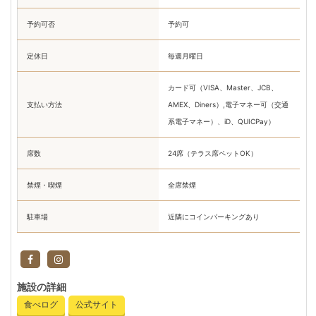
予約可否
予約可
定休日
毎週月曜日
カード可（VISA、Master、JCB、
支払い方法
AMEX、Diners）,電子マネー可（交通
系電子マネー）、iD、QUICPay）
席数
24席（テラス席ペットOK）
禁煙・喫煙
全席禁煙
駐車場
近隣にコインパーキングあり
施設の詳細
食べログ
公式サイト