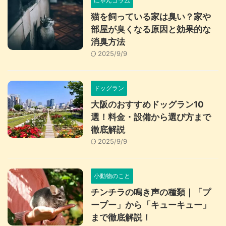
にゃんコラム
猫を飼っている家は臭い？家や
部屋が臭くなる原因と効果的な
消臭方法
2025/9/9
ドッグラン
大阪のおすすめドッグラン10
選！料金・設備から選び方まで
徹底解説
2025/9/9
小動物のこと
チンチラの鳴き声の種類｜「プ
ープー」から「キューキュー」
まで徹底解説！