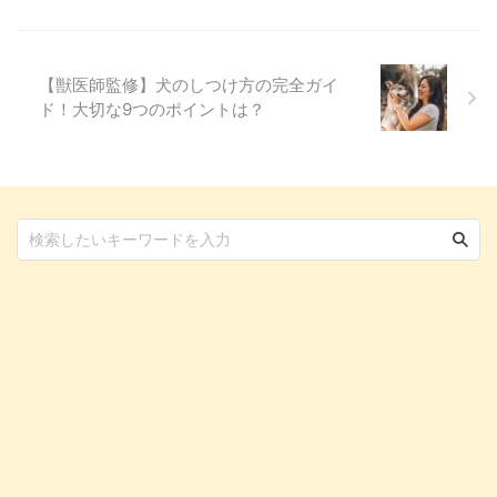
愛犬同伴OKとされているドッグ
カフェをまとめました！愛犬と一
緒にお散歩するとき、食事をする
ときの参考にしてみてください
【獣医師監修】犬のしつけ方の完全ガイ
ね。 この記事の結論 新宿であっ
ド！大切な9つのポイントは？
ても愛犬同伴OKのカフェは多
く、立ち寄れる場所は増えてきて
いる 食事だけではない併用施設
などもあるため、愛犬との時間を
楽し ...