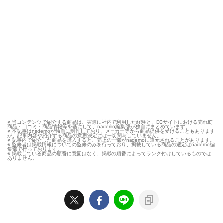
※ 当コンテンツで紹介する商品は、実際に社内で利用した経験と、ECサイトにおける売れ筋
商品・口コミ・商品情報等を基にして、nademo編集部が独自にまとめています。
※ 本記事はnademoが独自に制作しており、メーカー等から商品提供を受けることもあります
が、記事内容や紹介する商品の意思決定には一切関与していません。
※ 記事内で紹介した商品を購入すると、売上の一部がnademoに還元されることがあります。
※ 監修者は掲載情報についての監修のみを行っており、掲載している商品の選定はnademo編
集部で行っております。
※ 掲載している商品の順番に意図はなく、掲載の順番によってランク付けしているものでは
ありません。