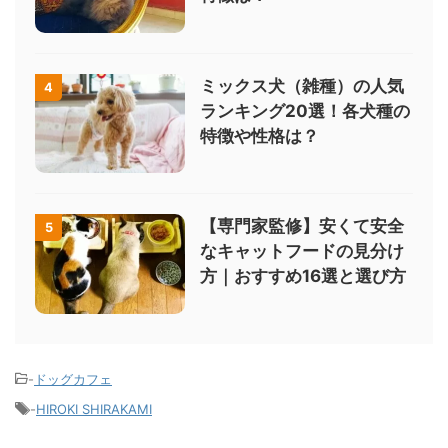
ミックス犬（雑種）の人気
4
ランキング20選！各犬種の
特徴や性格は？
【専門家監修】安くて安全
5
なキャットフードの見分け
方｜おすすめ16選と選び方
-
ドッグカフェ
-
HIROKI SHIRAKAMI