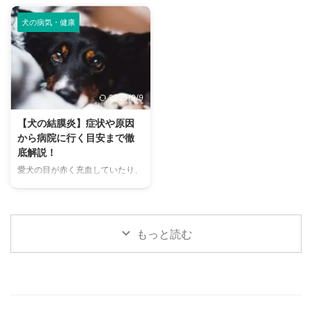
まざまな鳴き声が聞こえてくるこ
になりますよね。特に猫は汗腺が
の情報を網羅的にご紹介します。
や、初心者でも安心して利用する
とがありますよね。 チンチラは
少なく、人間のように汗をかいて
今 ...
ための ...
犬の病気・健康
犬や猫のように鳴き声で感情を表
体温を調節することが苦手なた
現するため、その鳴き声の意味を
め、熱中症になりやすい動物で
理解することは、愛チンチラとの
す。 この記事では、猫の熱中症
関係を深める上で非常に大切で
の初期サインから、エアコンを使
す。 この記事では、チンチラの
わずにできる効果的な暑さ対策、
2025/9/9
代表的な鳴き声の種類とその意味
快適に過ごせるひんやりグッズの
を詳しく解説します。 さらに、
選び方まで、詳しく解説します。
【犬の結膜炎】症状や原因
鳴き声からわかるストレスや病気
さらに、留守番中の注意点や、猫
から病院に行く目安まで徹
のサイン、チンチラが鳴く理由を
が本当に喜ぶ暑さ対策について、
底解説！
理解して良好な関係を築くための
当メディアの編集部が実際に試し
愛犬の目が赤く充血していたり、
ヒントもご紹介します。 この記
た体験談もご紹介します。この記
涙がたくさん出ていたりすると、
事を読んで、愛チンチラの気持ち
事を読んで、愛猫が安全で快適な
心配になりますよね。その症状、
をもっと理解し、より良いコミュ
夏を過ごせるように、今からでき
もしかしたら「結膜炎」かもしれ
ニ ...
る ...
ません。結膜炎は犬によく見られ
もっと読む
る目の病気ですが、原因や症状は
さまざまです。 この記事では、
犬の結膜炎の主な症状、考えられ
る原因、そして自宅でできる簡単
なケア方法について詳しく解説し
ます。 また、「もしかして結膜