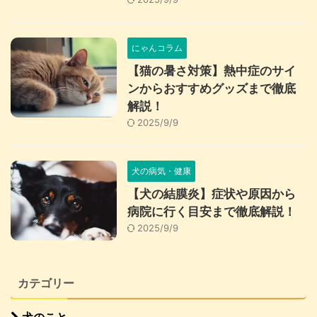
にゃんコラム
【猫の暑さ対策】熱中症のサイ
ンからおすすめグッズまで徹底
解説！
2025/9/9
犬の病気・健康
【犬の結膜炎】症状や原因から
病院に行く目安まで徹底解説！
2025/9/9
カテゴリー
犬のこと