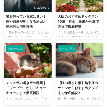
2025/9/9
2025/9/9
猫を飼っている家は臭い？
大阪のおすすめドッグラン
家や部屋が臭くなる原因と
10選！料金・設備から選び
効果的な消臭方法
方まで徹底解説
「猫を飼っているけど、なんだか
「今日は愛犬と一緒にどこへ行こ
部屋が臭い気がする…」そんなお
う？」とお悩みではありません
悩みはありませんか？猫との暮ら
か？大阪には、広大な敷地でのび
しは幸せで満ちていますが、独特
のびと遊べるドッグランから、都
小動物のこと
にゃんコラム
のにおいが気になるという飼い主
心でアクセスしやすい便利な施設
さんは少なくありません。 特
まで、魅力的なドッグランがたく
に、来客時などは「うちのにお
さんあります。 しかし、「初め
い、大丈夫かな？」と不安に感じ
てドッグランに行くから不安」
てしまうこともあるでしょう。
「どの施設が愛犬に合っているか
2025/9/9
2025/9/9
この記事では、猫のにおいの原因
わからない」という方も多いので
を根本から突き止め、トイレ、
はないでしょうか。 この記事で
チンチラの鳴き声の種類｜
【猫の暑さ対策】熱中症の
体、部屋など、場所別に具体的な
は、大阪府内にある人気のドッグ
「プープー」から「キュー
サインからおすすめグッズ
消臭対策を徹底的に解説します。
ランを厳選し、料金、広さ、利用
キュー」まで徹底解説！
まで徹底解説！
さらに、猫と飼い主さん両方にと
条件、設備など、気になる情報を
チンチラを飼っていると、「プー
夏の暑さが厳しくなると、私たち
って快適な消臭グッズの選び方ま
網羅的に解説します。 さらに、
プー」「キューキュー」など、さ
人間だけでなく、愛猫の健康も気
で、においの悩みを解決するため
ドッグランを選ぶ際のポイント