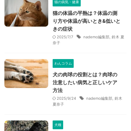
猫の病気・健康
猫の体温の平熱は？体温の測
り方や体温が高いとき&低いと
きの症状
2025/7/7
nademo編集部
,
鈴木 夏
奈子
わんコラム
犬の肉球の役割とは？肉球の
注意したい病気と正しいケア
方法
2025/9/24
nademo編集部
,
鈴木
夏奈子
犬種