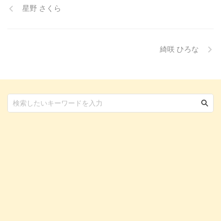
星野 さくら
炎かも？」と思ったときに、すぐ
に動物病院に行くべきかどうかの
判断基準や、病院での治療内容に
ついても触れます。この記事を読
んで、愛犬の目の健康を守るため
綺咲 ひろな
の知識を身につけましょう。 こ
...