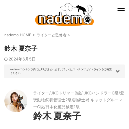
nademo HOME
>
ライターと監修者
>
鈴木 夏奈子
2024年6月5日
nademoコンテンツ内にはPRが含まれます。詳しくはコンテンツガイドラインをご確認
ください。
ライター/JKCトリマーB級/ JKCハンドラーC級/愛
玩動物飼養管理士2級/訓練士補 キャットグルーマ
ーC級/日本化粧品検定1級
鈴木 夏奈子