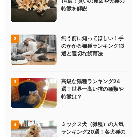
14選！臭いの原因や犬種の
特徴を解説
飼う前に知ってほしい！手
2
のかかる猫種ランキング13
選と適切な飼育法
高級な猫種ランキング24
3
選！世界一高い猫の種類や
特徴は？
ミックス犬（雑種）の人気
4
ランキング20選！各犬種の