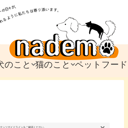
犬のこと
猫のこと
ペットフード
トフード
のお迎え
のお迎え
犬の飼育費・値段
猫の飼育費・値段
なでもごはん
犬の病気・健康
猫の病気・健康
ド
テム
テム
愛犬とお出かけ
愛猫とお出かけ
愛犬とのお別れ
愛猫とのお別れ
わ
に
コンテンツガイドラインをご確認ください。