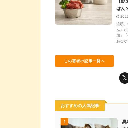
【獣
はん
202
近頃、
ん」が
加」「
あるか .
この著者の記事一覧へ
おすすめの人気記事
臭
1