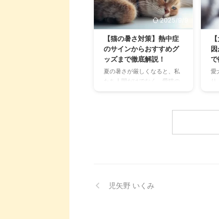
い、大丈夫かな？」と不安に
ド
感じてしまうこともあるでし
「
2025/9/9
ょう。 この記事では、猫のに
る
おいの原因を根本から突き止
多
【猫の暑さ対策】熱中症
【
め、トイレ、体、部屋など、
こ
のサインからおすすめグ
因
場所別に具体的な消臭対策を
る
ッズまで徹底解説！
で
徹底的に解説します。 さら
し
夏の暑さが厳しくなると、私
愛
に、猫と飼い主さん両方にと
設
たち人間だけでなく、愛猫の
り
って快適な消臭グッズの選び
羅
健康も気になりますよね。特
す
方まで、においの悩みを解決
ド
に猫は汗腺が少なく、人間の
ね
するための情報を網羅的にご
ト
ように汗をかいて体温を調節
「
紹介します。 今 ...
用す
することが苦手なため、熱中
結
症になりやすい動物です。 こ
の
の記事では、猫の熱中症の初
さ
期サインから、エアコンを使
は
わずにできる効果的な暑さ対
考
策、快適に過ごせるひんやり
で
グッズの選び方まで、詳しく
い
児矢野 いくみ
解説します。 さらに、留守番
た
中の注意点や、猫が本当に喜
も
ぶ暑さ対策について、当メデ
に
ィアの編集部が実際に試した
か