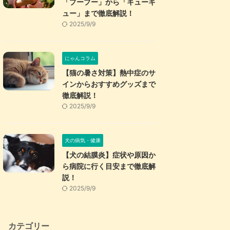
「プープー」から「キューキ
ュー」まで徹底解説！
2025/9/9
にゃんコラム
【猫の暑さ対策】熱中症のサ
インからおすすめグッズまで
徹底解説！
2025/9/9
犬の病気・健康
【犬の結膜炎】症状や原因か
ら病院に行く目安まで徹底解
説！
2025/9/9
カテゴリー