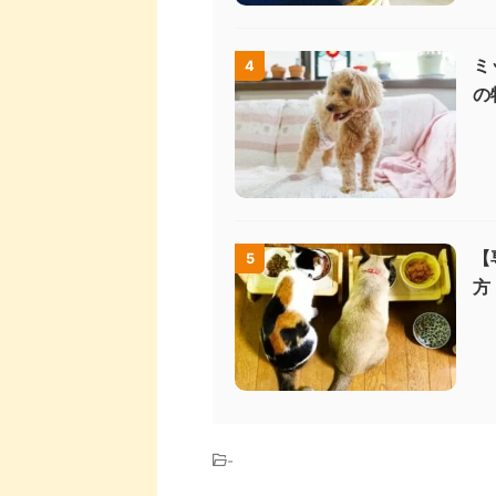
ミ
4
の
【
5
方
-