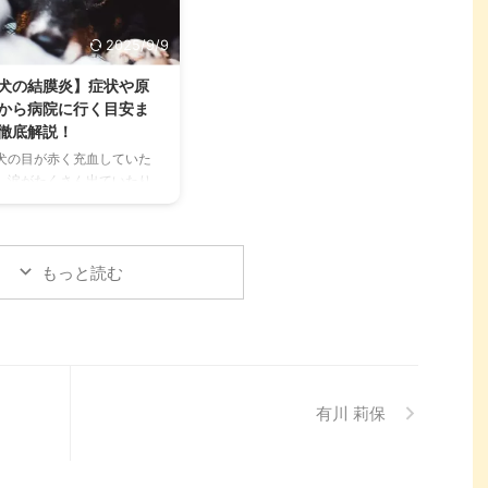
ッグランに行くから不安」
理解することは、愛チンチラ
どの施設が愛犬に合ってい
との関係を深める上で非常に
2025/9/9
かわからない」という方も
大切です。 この記事では、チ
いのではないでしょうか。
ンチラの代表的な鳴き声の種
犬の結膜炎】症状や原
の記事では、大阪府内にあ
類とその意味を詳しく解説し
から病院に行く目安ま
人気のドッグランを厳選
ます。 さらに、鳴き声からわ
徹底解説！
、料金、広さ、利用条件、
かるストレスや病気のサイ
犬の目が赤く充血していた
備など、気になる情報を網
ン、チンチラが鳴く理由を理
、涙がたくさん出ていたり
的に解説します。 さらに、
解して良好な関係を築くため
ると、心配になりますよ
ッグランを選ぶ際のポイン
のヒントもご紹介します。 こ
。その症状、もしかしたら
や、初心者でも安心して利
の記事を読んで、愛チンチラ
結膜炎」かもしれません。
るための ...
の気持ちをもっと理解し、よ
膜炎は犬によく見られる目
もっと読む
り良いコミュニ ...
病気ですが、原因や症状は
まざまです。 この記事で
、犬の結膜炎の主な症状、
えられる原因、そして自宅
できる簡単なケア方法につ
て詳しく解説します。 ま
有川 莉保
、「もしかして結膜炎か
？」と思ったときに、すぐ
動物病院に行くべきかどう
の判断基準や、病院での治