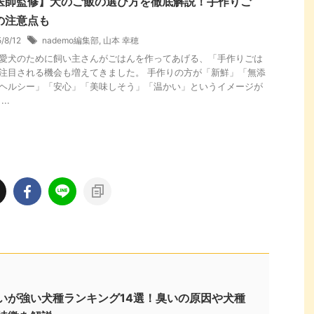
医師監修】犬のご飯の選び方を徹底解説！手作りご
の注意点も
5/8/12
nademo編集部
,
山本 幸穂
愛犬のために飼い主さんがごはんを作ってあげる、「手作りごは
注目される機会も増えてきました。 手作りの方が「新鮮」「無添
ヘルシー」「安心」「美味しそう」「温かい」というイメージが
..
いが強い犬種ランキング14選！臭いの原因や犬種