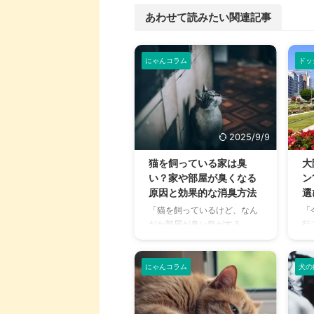
あわせて読みたい関連記事
にゃんコラム
ドッ
2025/9/9
猫を飼っている家は臭
大
い？家や部屋が臭くなる
ン
原因と効果的な消臭方法
選
「猫を飼っているけど、なん
「
だか部屋が臭い気がする…」
行
そんなお悩みはありません
ま
か？猫との暮らしは幸せで満
敷
ちていますが、独特のにおい
グ
にゃんコラム
犬の
が気になるという飼い主さん
し
は少なくありません。 特に、
力
来客時などは「うちのにお
あ