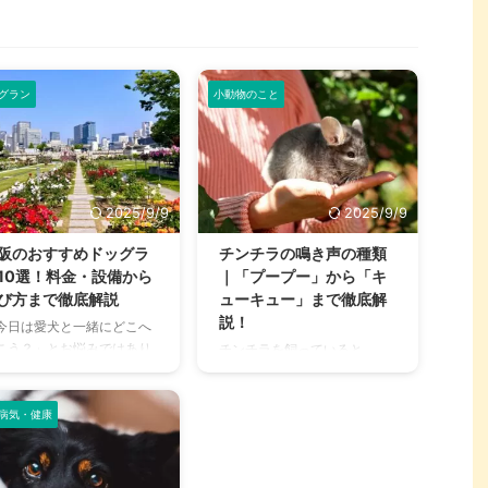
グラン
小動物のこと
2025/9/9
2025/9/9
阪のおすすめドッグラ
チンチラの鳴き声の種類
10選！料金・設備から
｜「プープー」から「キ
び方まで徹底解説
ューキュー」まで徹底解
説！
今日は愛犬と一緒にどこへ
こう？」とお悩みではあり
チンチラを飼っていると、
せんか？大阪には、広大な
「プープー」「キューキュ
地でのびのびと遊べるドッ
ー」など、さまざまな鳴き声
ランから、都心でアクセス
病気・健康
が聞こえてくることがありま
やすい便利な施設まで、魅
すよね。 チンチラは犬や猫の
的なドッグランがたくさん
ように鳴き声で感情を表現す
ります。 しかし、「初めて
るため、その鳴き声の意味を