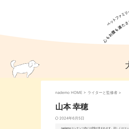
犬の食事
猫の食事
ドッグフード
犬種
猫種
キャッ
犬
猫
犬のこと
猫のこと
ペットフー
nademo HOME
>
ライターと監修者
>
犬のしつけ
猫のしつけ
犬のアイ
猫のアイ
山本 幸穂
2024年6月5日
nademoコンテンツ内にはPRが含まれます。詳しくは