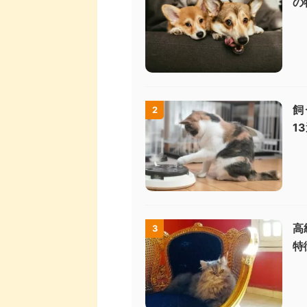
の
飼
2
1
高
3
特