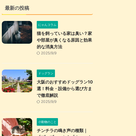
最新の投稿
にゃんコラム
猫を飼っている家は臭い？家
や部屋が臭くなる原因と効果
的な消臭方法
2025/9/9
ドッグラン
大阪のおすすめドッグラン10
選！料金・設備から選び方ま
で徹底解説
2025/9/9
小動物のこと
チンチラの鳴き声の種類｜