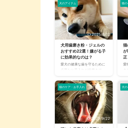
環境が人間と違うため歯石の
す
犬のアイテム
猫の
含 .
の全身をお手入れする行為の
定着スピードがとても早く、
に
こと グ ...
歯垢が歯石に変化するスピー
ま
ドは人間の約5倍。 重症化す
に
ると手術が必要になることも
お
多いため、気をつけたい病気
が
2025/8/12
です。予防には毎日のデンタ
き
ルケアが欠かせません。 こち
く
犬用歯磨き粉・ジェルの
猫
らの記事では歯周病の原因や
ま
おすすめ22選！嫌がる子
が
症状、予防のための歯磨きの
さ
に効果的なのは？
正
方法について丁寧に解説して
れ
愛犬の健康な歯を守るために
愛
います。 愛猫の健康が気にな
る
必要なお手入れが歯磨きで、
き
る方、歯磨きの方法に興味の
こ
丈夫な歯で食事が美味しくで
き
ある方はぜひ参考にしてくだ
類
きることは、健康的に長生き
も
さいね。 この記事の結論 猫は
て
してもためにも必要なこと。
ぐ
猫のケア・お手入れ
犬の
虫歯 ...
も
そんな大切な歯のお手入れに
で
便利なのが、歯磨き粉（歯磨
か
きジェル）です。 「犬にも歯
多
磨き粉って必要？」と思うか
き
もしれませんが、歯磨きを習
法
2025/9/22
慣づけたりスムーズに行うた
処
めにとても役立つアイテムな
で