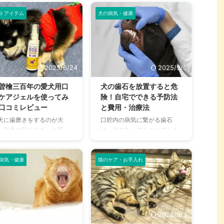
トアイテム
犬の病気・健康
2025/6/24
2025/9/5
曽檜三百年の愛犬用口
犬の歯石を放置すると危
ケアジェルを使ってみ
険！自宅でできる予防法
口コミレビュー
と費用・治療法
犬に歯磨きをするのが大
口腔内の病気に繋がる歯石
、口臭が気になる、と思っ
は、犬であってもついてしま
ことはありませんか？ 歯磨
うもので、気軽に放置はでき
を毎日するのは大変だし、
ません。 「日本人は歯の健康
かなか慣れてくれずお手上
に対する意識が低い」とも言
病気・健康
猫のケア・お手入れ
状態という方は多いはず。
われており、愛犬の歯の健康
回はそんな方におすすめの
についても考えたことがない
愛犬用口腔ケアジェル」を
人だっているでしょう。 しか
紹介！ 人間用の歯磨きも手
し、歯（口腔内）の病気は体
けている企業から誕生した
中に悪影響を与えるため、軽
2025/9/8
2025/9/3
磨きグッズです。 どのよう
視できるものではありませ