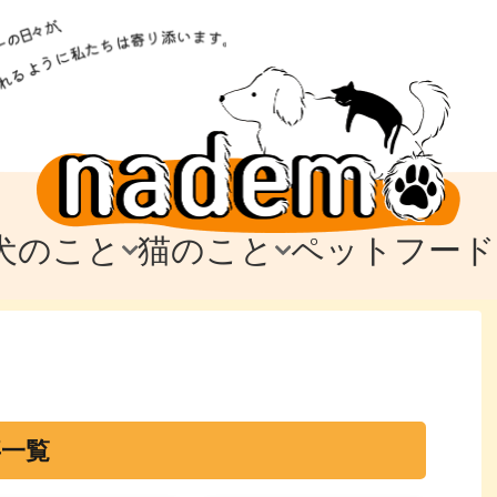
犬のこと
猫のこと
ペットフード
トフード
のお迎え
のお迎え
犬の飼育費・値段
猫の飼育費・値段
なでもごはん
犬の病気・健康
猫の病気・健康
ド
テム
テム
愛犬とお出かけ
愛猫とお出かけ
愛犬とのお別れ
愛猫とのお別れ
わ
に
事一覧