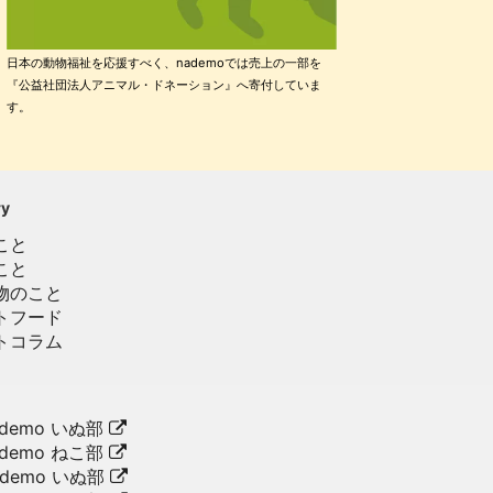
日本の動物福祉を応援すべく、nademoでは売上の一部を
『公益社団法人アニマル・ドネーション』へ寄付していま
す。
ry
こと
こと
物のこと
トフード
トコラム
demo いぬ部
demo ねこ部
ademo いぬ部