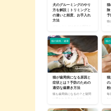
やすくまとめました。 実体験
な
犬のグルーミングのやり
猫
に基づいたケア方法や通院の
し
方を解説｜トリミングと
険
目安も紹介しているので、ぜ
犬
の違いと頻度、お手入れ
予
ひ最後までご覧ください。 こ
檜
方法
猫
の記事の結論 猫の歯肉炎は進
は
つ
グルーミングは犬のお世話の
行性であり、早期の受診と予
が
て
ひとつとして、また猫では毛
防が重要 歯磨きやデンタルケ
ズ
す
づくろいという意味として、
ア習慣が歯肉炎予防の鍵とな
の
な
猫の病気・健康
猫の
聞いたことがあるでしょう。
る 自宅 ...
り、
行
通常、グルーミングは動物が
せ
体の衛生や機能維持を保つた
要
めに行われる、行動のことの
の
ひとつ。 これが犬に対して
し
は、『犬のお世話の種類』と
2025/9/26
り
して知られており、「グルー
の
ミングって何をするの？」と
猫が歯周病になる原因と
猫
ま
思っている人もいるのではな
症状とは？予防のための
の
論
いでしょうか。 いずれにして
適切な歯磨き方法
粉
は
もグルーミング=健康維持の
猫も歯周病になるの？と疑問
毎
石
ためであり、愛犬の健康を維
に思われる方もいるでしょう
な
垢
持するために大事な行為のひ
が、実は歯周病は猫が罹りや
ン
も
とつになっています。 この記
すい病気のひとつです。 口内
を
変
事の結論 グルーミングは愛犬