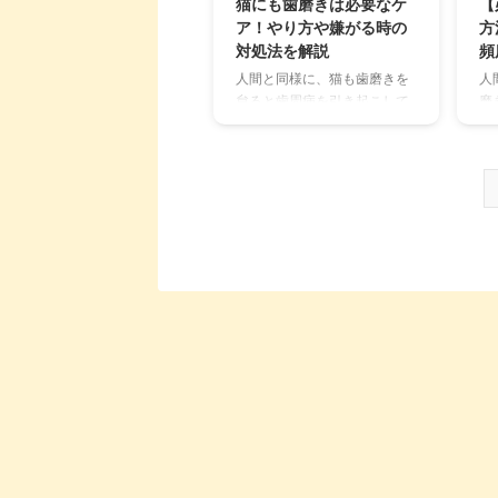
猫にも歯磨きは必要なケ
【
ので、少なくともあって困る
さ
ア！やり方や嫌がる時の
方
ものではありません。 この記
歯
対処法を解説
頻
事ではおすすめの犬用歯磨き
回
人間と同様に、猫も歯磨きを
人
粉、歯磨きジェルをご紹介し
は
怠ると歯周病を引き起こして
磨
ます。歯磨き粉を上手に使っ
わ
しまいます。ですが、「愛猫
は
て、愛犬の歯磨きタイムも楽
速
が歯磨きを嫌がって困ってい
え
しみながら行っていきましょ
で
る」という飼い主さんも多い
か
う。 この記 ...
...
ことでしょう。 本記事では猫
は
の歯磨きの方法、慣れさせる
な
コツを解説しています。おす
立
すめの歯磨きグッズや嫌がる
し
ときの対処法も紹介している
日
ので、ぜひ最後までご覧くだ
に
さい。 この記事の結論 猫は歯
の
周病になりやすく、予防のた
時
めにも歯磨きをすることは大
基
切 猫の歯周病治療は、全身麻
仕
酔をする手術が多く費用が高
ど
額になりがち 愛猫の歯磨き頻
康
度は1日1回が望ましく、最低
の
でも2～3日に1回は行う 歯磨
に