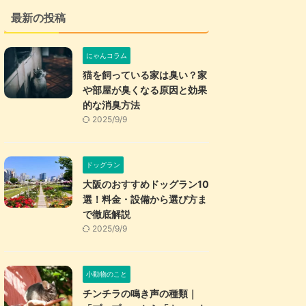
最新の投稿
にゃんコラム
猫を飼っている家は臭い？家
や部屋が臭くなる原因と効果
的な消臭方法
2025/9/9
ドッグラン
大阪のおすすめドッグラン10
選！料金・設備から選び方ま
で徹底解説
2025/9/9
小動物のこと
チンチラの鳴き声の種類｜