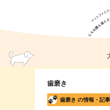
犬の食事
猫の食事
ドッグフード
犬種
猫種
キャッ
犬
猫
犬のこと
猫のこと
ペットフー
犬のしつけ
猫のしつけ
犬のアイ
猫のアイ
歯磨き
歯磨き の情報・記