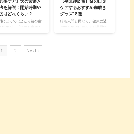
必須ケア】犬の歯磨き
【獣医師監修】猫の口臭
い。 この記事の結論 猫にも
か、そもそも子犬に歯磨きは
法を解説！開始時期や
ケアするおすすめ歯磨き
磨きは必要不可欠で、1日1
必要なのか気になる飼い主さ
度はどれくらい？
グッズ18選
の歯磨きペースが理想的 猫
んも多いでしょう。 本記事で
間にとっては当たり前の歯
猫も人間と同じく、健康に過
人間より歯垢から歯石に変
は、子犬の歯磨き開始の時期
きですが、「犬にも歯磨き
ごすために口腔ケアが必要で
るペースが早く、3～4倍の
や方法について解説している
必要なの？」と、犬をお迎
す。 お口のケアをしっかり行
度で歯石になる 嫌がる場合
ので、ぜひ参考にしてみてく
するのが初めての人は思う
わないと、歯周病などの口腔
も週に2～3回のペースで歯
ださい。 この記事の結論 子犬
もしれません。 犬の歯磨き
トラブルに繋がる可能性が高
でも歯 ...
1
2
Next »
口内の衛生を保つだけでは
くなります。 また歯周病は歯
く、歯石や歯周病予防に役
だけでなく、心臓・腎臓・肝
つので、健康を保つ方法と
臓など大切な臓器にも影響を
て実はとても重要です。 毎
及ぼし、愛猫の命を脅かす危
の歯磨きを習慣にして一緒
険性も。 そこで今回は、猫の
楽しくケアすれば、愛犬と
口臭ケアにおすすめの歯磨き
大切なコミュニケーション
グッズの選び方や、おすすめ
間にもなりますよ。 正しい
の商品をご紹介していきま
礎知識と効果的な歯磨きの
す。 猫の口臭が気になってい
方、嫌がる場合の対処法な
る方は、ぜひ最後まで読んで
を学んで、愛犬の口内の健
参考にしてくださいね。 この
を守ってあげましょう！ こ
記事の結論 猫の口臭を防ぐに
記事の結論 人間と同じく犬
は人間と同じく、歯や口内を
も日頃からの歯磨きが必要
清潔に保つことが大切 歯周病