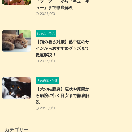
「プープー」から「キューキ
ュー」まで徹底解説！
2025/9/9
にゃんコラム
【猫の暑さ対策】熱中症のサ
インからおすすめグッズまで
徹底解説！
2025/9/9
犬の病気・健康
【犬の結膜炎】症状や原因か
ら病院に行く目安まで徹底解
説！
2025/9/9
カテゴリー