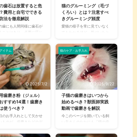
特徴や効果があるのか、詳
ん。 その中でも今回は、すで
の歯石は放置すると危
猫のグルーミング（毛づ
く解説します。 木曽檜の愛
にできてしまった愛犬の歯石
？費用と自宅でできる
くろい）とは？注意すべ
用口腔ケアジェルとは 木曽
について、どうすべきか、歯
防法を徹底解説
きグルーミング頻度
の愛犬用口腔ケアジェル
石除去や費用についてまとめ
の歯にも人間同様に歯石が
愛猫の様子を常に見ていなく
、木曽檜三百年という企業
ました。 この記事の結論 犬も
くことはあり、必要に応じ
てもわかるほど、気づいたと
販売している口臭ケアグッ
適切なデンタルケアを怠る
治療も行うことになりま
きには毛づくろいをしている
です。 木曽檜三百年は人用
と、歯石がつき歯周病の原因
。 歯石を取るためには大変
ものです。 この毛づくろいが
歯磨きジェルを販売してお
になる 犬は歯垢から歯石に変
作業が必要になり、手軽に
グルーミングのことで、猫は1
アイテム
猫のケア・お手入れ
シ ...
わる期間が ...
えるようなものでもありま
日の20％～30％を毛づくろい
ん。 なぜ猫の歯石は取る必
に費やしていると言われてい
があるのか、そうした疑問
るほど。 なぜそこまでグルー
解消からひとつずつご紹介
ミングをするのか、その理由
ます。 病院で愛猫の歯石取
や過剰なほどにしていない
2025/7/2
2025/9/22
を行う際には、どれくらい
か、適切な状態についても解
費用がかかるのか、詳しく
説しています。 グルーミング
用歯磨き粉（ジェル）
子猫の歯磨きはいつから
とめました。 この記事の結
は大事なことである一方で、
おすすめ14選！歯磨き
始めるべき？獣医師実践
 猫であってもデンタルケア
グルーミングのしすぎは危険
は使うべき？
動画で歯磨きを解説
とても重要で、しないと歯
なこともあります。 この記事
日のお手入れとして欠かせ
今このページを開いている飼
がつき始めることになる 歯
の結論 猫は自分でグルーミン
いものが、歯磨きなどのデ
い主さんのなかにも「猫の歯
から歯石になる期間がとて
グを頻繁に行い、体をキレイ
タルケア。愛猫の大切な歯
磨きって必要なの？」と思っ
短く、猫は約1週間で歯石に
に保つ動物 グルーミングは体
守るためにとても大切で
ている人も多いのではないで
わる 歯垢や歯石には細菌が
温調節や、ストレス解消のた