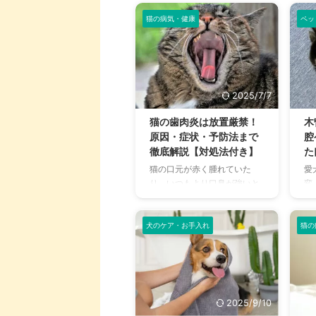
猫の病気・健康
ペッ
2025/7/7
猫の歯肉炎は放置厳禁！
木
原因・症状・予防法まで
腔
徹底解説【対処法付き】
た
猫の口元が赤く腫れていた
愛
り、いつもより口臭が強いと
変
感じたことはありませんか？
た
それは「歯肉炎」のサインか
き
もしれません。 歯肉炎は軽度
な
犬のケア・お手入れ
猫の
に見えても、進行すると歯周
げ
病や内臓疾患に繋がることも
今
ある怖い病気。 この記事で
「
は、猫の歯肉炎に関連する症
ご
状や原因、効果的な治療・予
掛
2025/9/10
防法を、飼い主目線でわかり
歯