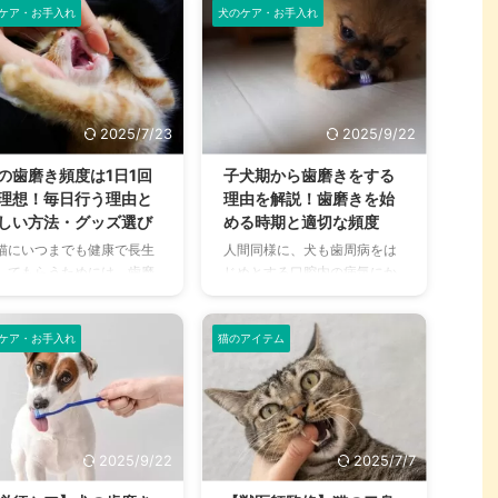
。 食事をしっかり摂るため
しょうか。 結論からいうと、
ケア・お手入れ
犬のケア・お手入れ
..
...
も歯の健康が重要ですね。
猫も歯磨きは必要です。特に
た歯周病などの厄介な病気
成猫になってからの歯磨きよ
かからないためにも、歯の
りも、子猫期から始める歯磨
手入れはしっかり行う必要
きが重要です。 歯磨きをおこ
あります。 今回は猫用歯磨
たると、歯周病などの口腔内
2025/7/23
2025/9/22
粉（ジェル）について詳し
のトラブルだけでなく、命に
ご紹介します。現在さまざ
かかわる病気の原因になるこ
の歯磨き頻度は1日1回
子犬期から歯磨きをする
なタイプの歯磨き粉が販売
ともあります。 愛猫の健康を
理想！毎日行う理由と
理由を解説！歯磨きを始
れているため「愛猫にはど
守るためにも、子猫のうちか
しい方法・グッズ選び
める時期と適切な頻度
がいいの？」と頭を悩ませ
ら歯磨きの習慣を身につけて
猫にいつまでも健康で長生
人間同様に、犬も歯周病をは
飼い主さんの声が聞かれる
おきましょう。歯磨きの必要
してもらうためには、歯磨
じめとする口腔内の病気にか
とも少なくありません。 種
性、開始時期、練習方法など
と口内のケアの習慣がとて
かる動物です。そのため、犬
や効果などをチェックし
を詳しく解説していきます。
重要です。 とはいえ、どの
であろうとも歯磨きは必要で
、ぜひ愛猫のケアに最適な
この記事の結論 子猫に限ら
らいの頻度で、どんな手順
す。 ですが、現時点で愛犬の
ケア・お手入れ
猫のアイテム
のを見つけて ...
ず、猫も ...
どのようにやればいいの
歯磨きができていない飼い主
、分からない飼い主さんは
さんや、犬用の歯磨きの基本
いでしょう。 そこで、歯磨
的なやり方がわからないとい
をするべき理由や適切な方
う人もいるはず。 歯磨きに伴
のほか、嫌がる愛猫への対
い犬用の歯磨きグッズも多数
2025/9/22
2025/7/7
法まで詳しく解説しますの
販売されていますが、歯磨き
、ぜひ参考になさってくだ
はいつ頃から始めるべきなの