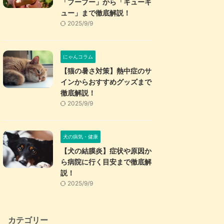
「プープー」から「キューキ
ュー」まで徹底解説！
2025/9/9
にゃんコラム
【猫の暑さ対策】熱中症のサ
インからおすすめグッズまで
徹底解説！
2025/9/9
犬の病気・健康
【犬の結膜炎】症状や原因か
ら病院に行く目安まで徹底解
説！
2025/9/9
カテゴリー