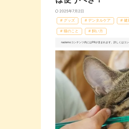
2025年7月2日
# グッズ
# デンタルケア
# 健
# 猫のこと
# 飼い方
nademoコンテンツ内にはPRが含まれます。詳しくは