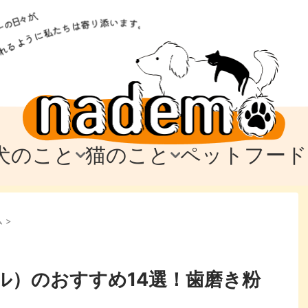
犬のこと
猫のこと
ペットフード
トフード
のお迎え
のお迎え
犬の飼育費・値段
猫の飼育費・値段
なでもごはん
犬の病気・健康
猫の病気・健康
ド
ム
>
テム
テム
愛犬とお出かけ
愛猫とお出かけ
愛犬とのお別れ
愛猫とのお別れ
わ
に
ル）のおすすめ14選！歯磨き粉