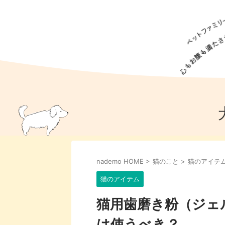
犬の食事
猫の食事
ドッグフード
犬種
猫種
キャッ
犬
猫
犬のこと
猫のこと
ペットフー
nademo HOME
>
猫のこと
>
猫のアイテ
犬のしつけ
猫のしつけ
犬のアイ
猫のアイ
猫のアイテム
猫用歯磨き粉（ジェ
は使うべき？