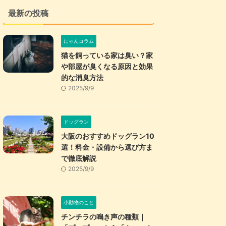
最新の投稿
にゃんコラム
猫を飼っている家は臭い？家
や部屋が臭くなる原因と効果
的な消臭方法
2025/9/9
ドッグラン
大阪のおすすめドッグラン10
選！料金・設備から選び方ま
で徹底解説
2025/9/9
小動物のこと
チンチラの鳴き声の種類｜