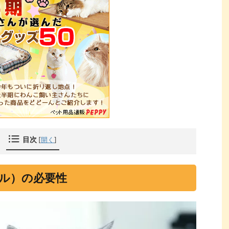
目次
[
開く
]
ル）の必要性