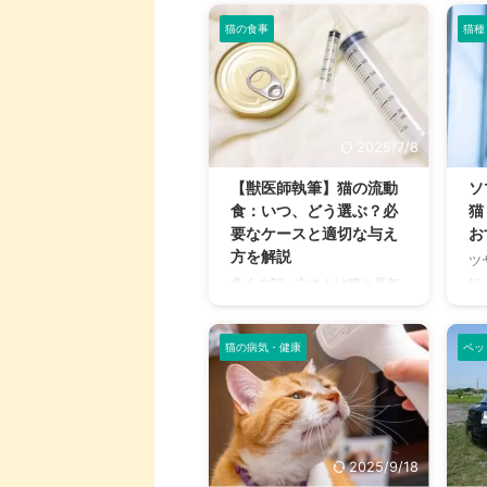
猫の食事
猫種
2025/7/8
【獣医師執筆】猫の流動
ソ
食：いつ、どう選ぶ？必
猫
要なケースと適切な与え
お
方を解説
ツ
に
多くの飼い主さんは猫と長年
し
暮らしていく中で、愛猫の怪
近
我や病気などさまざまな健康
る
猫の病気・健康
ペッ
問題を抱えるでしょう。 その
魅
中でも猫の食欲が無くなって
い
しまったり、ドライフードや
マ
缶詰フードを噛んで食べるこ
る
とが難しくなる場面もありま
し
す。 そんなときには、獣医師
2025/9/18
迎
の指示に基づいて“流動食”を