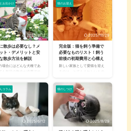
やシニア猫用、国産や外国
の毛」というイメージも強
とお出かけ
猫のお迎え
点を構 ...
ミヌエッ ...
などたくさんの種類が販売
く、毛がほとんど生えていな
れており、どれを選べばよ
いスフィンクスは初めて見る
のか迷うこともあると思い
人にとってかなりインパクト
す。 適切なドライフードは
のある猫種といえるでしょ
の年齢や体調によって変わ
う。 本記事では、スフィンク
2025/8/12
2025/10/29
てきます。毎日食べるもの
スの性格や特徴、一緒に暮ら
からこそ、美味しさや素材
す際のポイントを解説してい
に散歩は必要なし？メ
完全版：猫を飼う準備で
こだわって選んであげたい
ます。これから猫を迎え入れ
ット・デメリットと安
必要なものリスト！飼う
すよね。 この記事ではドラ
る予定の人は、候補の一例と
な散歩方法を解説
前後の初期費用と心構え
フードの特徴や選び方、与
して検討してみてはいかがで
の場合にはどんな犬種であ
新しい家族として愛猫を迎え
る時の注意点などについて
しょうか。 この記事の結論 ス
ても毎日の散歩が必要です
るのは、とてもうれしいもの
説しています。 愛猫のキャ
フィンクスはスエードのよう
、犬に比べると、猫を散歩
ですよね。しかし、初めて猫
トフードで悩んでいる方、
な産毛が生えている猫種 好奇
せている飼い主さんはあま
と一緒に暮らすという方は、
ードの切り替えについて知
心が旺盛、飼い主さんに限ら
見かけませんよね。 「犬は
お迎えにあたって準備したり
んコラム
猫のしつけ
い方 ...
ず人のこと ...
につき、猫は家につく」と
考えなければいけないことが
く言いますが、猫にも散歩
さまざまにあります。 あると
必要なのでしょうか？ 本記
便利なグッズや一緒に暮らす
では、猫を散歩させる必要
上での注意したい点など、一
や外に連れ出すメリット・
緒に暮らし始めてから慌てな
2025/6/12
2025/8/29
メリットについて解説して
いような準備が必要。 ペット
ます。 愛猫と一緒に暮らし
をお迎えすることは新しい命