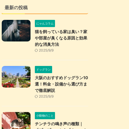
最新の投稿
にゃんコラム
猫を飼っている家は臭い？家
や部屋が臭くなる原因と効果
的な消臭方法
2025/9/9
ドッグラン
大阪のおすすめドッグラン10
選！料金・設備から選び方ま
で徹底解説
2025/9/9
小動物のこと
チンチラの鳴き声の種類｜