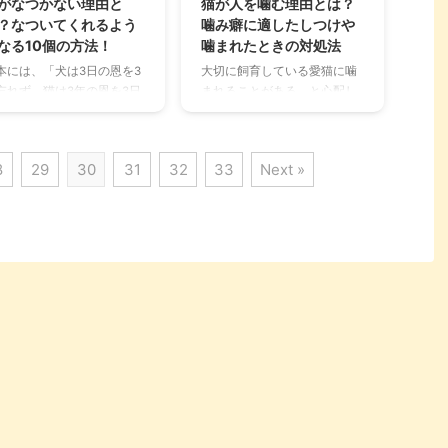
がなつかない理由と
猫が人を噛む理由とは？
いる人、愛猫に散歩は必要
に責任を持つことです。しっ
？なついてくれるよう
噛み癖に適したしつけや
のか気になっている人は、
かりとポイントをおさえて、
なる10個の方法！
噛まれたときの対処法
ひ最後まで読んでみてくだ
愛猫との生活を楽しいものに
本には、「犬は3日の恩を3
大切に飼育している愛猫に噛
いね。 この記事の結論 猫は
していきましょう。 この記事
忘れず、猫は3年の恩を3日
まれることがある、と心配し
本的に散歩が不要な動物
の結論 猫をお迎えする前に飼
忘れる」などということわ
たり悩む飼い主さんは意外に
、無理に外に出す必要はな
育環境の確認や、最期までお
があります。 さらに昔から
多いものです。 トラブルを引
 室内飼いの愛猫を外へ散歩
世話する覚悟があるかよく考
犬は人につき、猫は家につ
き起こしてしまうこともある
れ ...
える 愛 ...
8
29
30
31
32
33
Next »
」なんてこともよく言われ
猫の噛み癖は、甘噛みなのか
すよね。 中には、ストーカ
そうでないのか、など噛むこ
みたいに飼い主さんの後を
とについて気になる点がたく
けまわす子がいるかと思え
さん。 まずはその理由を詳し
、抱き上げようとすると
く知ってみましょう。病気な
シャーッ！」と威嚇する子
どの思いがけない理由が隠れ
…。 せっかく一緒に暮らす
ている場合もありますよ。 ま
らギスギスとした関係より
た猫に噛まれることで私たち
、なついてほしいですよ
が発症する病気についても、
。 猫の生態や特徴を知れ
しっかりチェックしておきま
、なついてくれるコツもわ
しょう。 これからお迎えした
りますから、その方法を伝
いと考えている方にも参考に
します。 この記事の結論 猫
なる内容なので、ぜひこの記
通常、なついてくれない動
事を愛猫との快適な生活に役