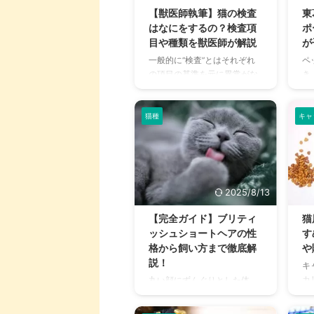
ひ
与えることがあるのです。 こ
【獣医師執筆】猫の検査
東
ね
の記事ではそんな流動食につ
はなにをするの？検査項
ポ
ア
いて、 流動食が必要になる状
目や種類を獣医師が解説
が
い
況 流動食の種類 流動食の与え
一般的に“検査”とはそれぞれ
ペ
飼
方、注意点 の大きく3つのポ
の項目の基準を元に異常がな
き
し
イントに分けて解説をしてい
いか、適切かどうか調べるた
主
ダ
ます。 この記事の結論 流動食
めに行われます。 特に動物病
に
な
は通常のフードが食べられな
院でペットに対して行われる
連
猫種
キャ
れが
いときに使われる、栄養 ...
検査は臨床検査と呼ばれ、健
く
康診断、病気の診断を行いま
さ
す。 それだけでなく治療方法
も
を選んだり、その治療の効果
け
を判定したりと実にさまざま
ら
2025/8/13
な目的で行われます。 今回は
そ
動物病院で日々行われている
ペ
【完全ガイド】ブリティ
猫
検査を、特に猫にフォーカス
ペ
ッシュショートヘアの性
す
してお話しします。 この記事
ー
格から飼い方まで徹底解
や
の結論 猫の主な検査内容は、
め
説！
キ
触診・血液検査・画像検査・
し
カ
丸い顔にずんぐりとした体
尿や便の検査 おしっこは身体
舗
ジ
型、そして愛嬌のある表情が
全体の病気診断に役立つた
地
し
魅力のブリティッシュショー
め、尿検査は特に重要 猫がス
立