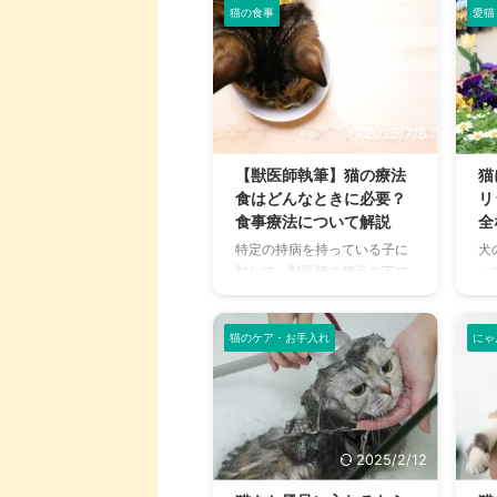
用
猫の食事
愛猫
トヘア。映画「不思議の国の
ト ...
も拠
産
アリス」に登場するチェシャ
さ
猫のモデルになったとも言わ
い
れ、その愛くるしい姿に惹か
ま
れる方も多いのではないでし
猫
ょうか。 穏やかで人懐っこい
2025/7/8
っ
性格から、初めて猫を飼う方
だ
にも人気の高い猫種です。猫
【獣医師執筆】猫の療法
猫
に
といえばブリティッシュショ
食はどんなときに必要？
リ
で
ートヘア！と思う人もいるの
食事療法について解説
全
イ
ではないでしょうか。 この記
特定の持病を持っている子に
犬
え
事では、ブリティッシュショ
対して、獣医師の指示の下で
っ
解
ートヘアの性格や特徴、日々
処方される療法食。 一般的に
が
ッ
の健康管理、適切な飼育環境
水とフードだけで良いとされ
さ
フ
の作り方まで、彼らとの生活
ている総合栄養食とは、どう
り
猫のケア・お手入れ
にゃ
りた
を豊かにするための情報を網
いった点で異なっているの
人
羅的にご紹介し ...
か、疑問に思う飼い主さんも
よ
多いはず。 食事療法のひとつ
は
として選ばれる猫用療法食と
事
は？どんな種類があるのか？
性
2025/2/12
そんな飼い主さんの疑問にお
デ
答えすべく、獣医師執筆の
い