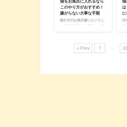
猫をお風呂に入れるなら
猫
下、詳しく解説します。 この
て
このやり方がおすすめ！
は
記事の結論 キャットフードは
な
嫌がらない大事な手順
に
目的別に「総合栄養食・療法
ぜ
猫が大のお風呂嫌いというこ
日
食・一般食・おやつ」がある
さ
とは有名な話で、愛猫と一緒
年
猫の療法食とは、病気の治療
基
に暮らしている人なら誰もが
で
や症状軽減のために栄養バラ
で
知っているでしょう。 汚れを
ざ
ンスが考慮されたフード 療法
い
さっぱり落として体をほぐす
「
食は、 ...
に連
« Prev
1
…
2
時間は人間にとっては贅沢な
く
ひとときですが、猫にとって
ま
はそうではありません。 本記
ー
事では、そもそも猫にお風呂
つ
は必要なのか、嫌がるときは
ば
どうしたらいいのかなど対処
「
法を解説しています。 愛猫の
も
入浴について困っている人
な
は、ぜひ最後まで読んでみて
も
くださいね。 この記事の結論
ね
そもそも猫は本能的に水を嫌
ば
う動物であるということを理
か
解しておく お風呂に入れるペ
授
ースは半年に1～2回に留めて
は