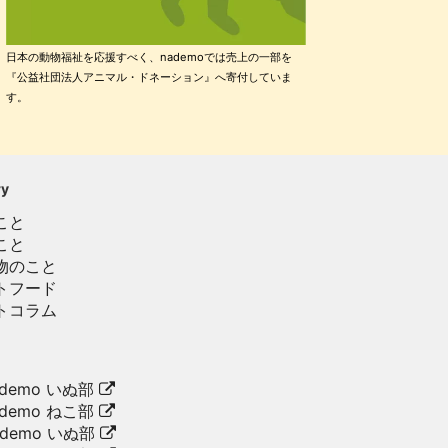
日本の動物福祉を応援すべく、nademoでは売上の一部を
『公益社団法人アニマル・ドネーション』へ寄付していま
す。
ry
こと
こと
物のこと
トフード
トコラム
demo いぬ部
demo ねこ部
ademo いぬ部