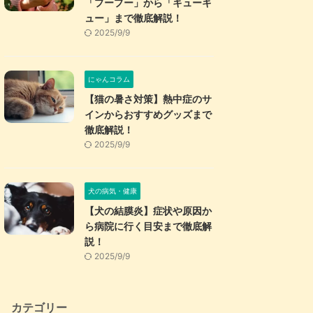
「プープー」から「キューキ
ュー」まで徹底解説！
2025/9/9
にゃんコラム
【猫の暑さ対策】熱中症のサ
インからおすすめグッズまで
徹底解説！
2025/9/9
犬の病気・健康
【犬の結膜炎】症状や原因か
ら病院に行く目安まで徹底解
説！
2025/9/9
カテゴリー