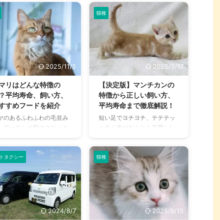
猫種
2025/11/5
2025/9/17
マリはどんな特徴の
【決定版】マンチカンの
？平均寿命、飼い方、
特徴から正しい飼い方、
すすめフードを紹介
平均寿命まで徹底解説！
ヤのあるふわふわの毛並み
短い足でヨチヨチ、テテテッ
、アーモンド型のクリっと
と歩く姿がなんとも可愛らし
た目が特徴的なソマリ。最
いマンチカン。最大の特徴で
はペットショップで見かけ
あるその短足は、実は交配に
ことも多く、その美しさに
より人工的に生まれたもので
トタクシー
猫種
了される人も多いのではな
はなく、自然が生んだミラク
でしょうか？ 本記事ではソ
ルだとか。 人なつこく、好奇
リの特徴や性格、お迎えす
心旺盛で遊び好きの性格も相
際のポイントなどをご紹介
まって、近年の猫種ランキン
ています。新しい家族のお
グではトップを争うほどの人
2024/8/7
2025/8/15
えを検討している人は、ぜ
気者です。 ただし、純血種と