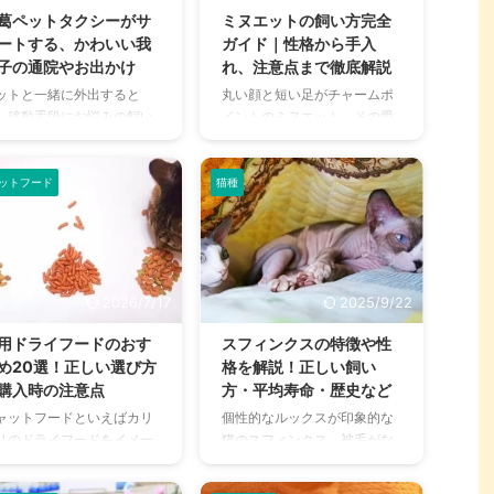
参考にしてみてください
してのブリーディングの歴史
葛ペットタクシーがサ
ミヌエットの飼い方完全
。 この記事の結論 ソマリは
も浅いため、種類が多い一方
ートする、かわいい我
ガイド｜性格から手入
ビシニアンに似た可愛らし
で希少性が高く、お値段もお
子の通院やお出かけ
れ、注意点まで徹底解説
声の猫種 とても甘えん坊で
高め。 また、短足胴長の体型
ットと一緒に外出すると
丸い顔と短い足がチャームポ
い主さんとの時間を大切に
は愛される長所であると同時
、移動手段にお悩みの飼い
イントのミヌエット。その愛
たい性格の持ち主 長毛種で
に、疾病の原因となるウィー
さんは多いでしょう。 とく
らしい姿から、近年人気が高
ブルコートなので、日常的
クポイントとなることも。 そ
公共交通機関ではペットを
まっています。 しかし、「ミ
ブラッシングなど、お手入
んなマンチカンと末長く幸せ
れての乗車は難しい点も多
ヌエットってどんな猫？」
ットフード
猫種
とて ...
に暮らす ...
、車を持っていない飼い主
「飼うときに気をつけること
んは不便な思いをすること
はあるの？」と疑問に思う方
あると思います。 ペットだ
も多いのではないでしょう
を移動したいとなると、さ
か。 この記事では、ミヌエッ
に手段は限られますよね。
トの性格や特徴、日々の生活
2026/7/17
2025/9/22
んなとき、頼りになるのが
で欠かせないお手入れ方法、
ットタクシー。 今回は東葛
健康管理のポイントまで、飼
用ドライフードのおす
スフィンクスの特徴や性
ットタクシーを取材し、サ
い主さんが知りたい情報をす
め20選！正しい選び方
格を解説！正しい飼い
ビスの特徴や内容、おすす
べてまとめました。 ミヌエッ
購入時の注意点
方・平均寿命・歴史など
ポイントなどをうかがいま
トとの暮らしをより豊かにす
ャットフードといえばカリ
個性的なルックスが印象的な
た。 ペットタクシーの老
るために、ぜひ参考にしてく
リのドライフードをイメー
猫のスフィンクス。被毛がな
・東葛ペットタクシー 東葛
ださい。 この記事の結論 ミヌ
する方も多いのではないで
く無毛タイプの代表的な猫種
域で創業し、現在は「足
エット（ナポレオン）は短足
ょうか。 市販店舗でも子猫
です。 「猫といえばモフモフ
、板橋、世田谷、大田」に
でぽってり体型が特徴の猫種