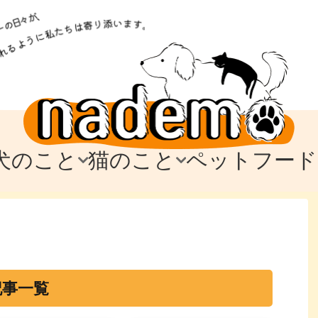
犬のこと
猫のこと
ペットフード
トフード
のお迎え
のお迎え
犬の飼育費・値段
猫の飼育費・値段
なでもごはん
犬の病気・健康
猫の病気・健康
ド
テム
テム
愛犬とお出かけ
愛猫とお出かけ
愛犬とのお別れ
愛猫とのお別れ
わ
に
記事一覧