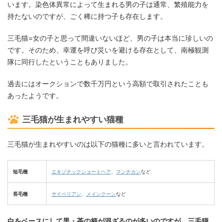
います。染色体異常によって生まれる男の子は通常、繁殖能力を
持たないのですが、ごく稀に持つ子も存在します。
三毛猫=女の子と思って間違いないほど、男の子は本当に珍しいの
です。そのため、幸運を呼び災いを避ける存在として、南極観測
隊に同行したということもありました。
過去にはオークションで数千万円という高額で取引されたことも
あったようです。
三毛猫が生まれやすい猫種
三毛猫が生まれやすいのは以下の猫種に多いと言われています。
短毛種
エキゾチックショートヘア
、
マンチカン
など
長毛種
サイベリアン
、
メインクーン
など
白をベースにして黒・茶の柄が混ざるのが多いのですが、三毛猫