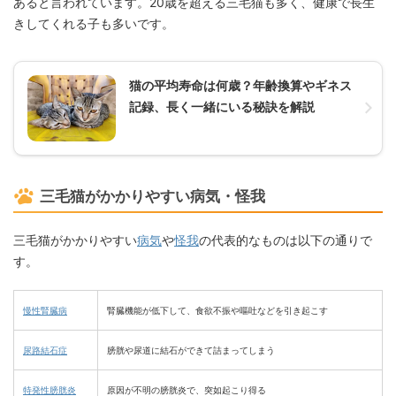
あると言われています。20歳を超える三毛猫も多く、健康で長生
きしてくれる子も多いです。
猫の平均寿命は何歳？年齢換算やギネス
記録、長く一緒にいる秘訣を解説
三毛猫がかかりやすい病気・怪我
三毛猫がかかりやすい
病気
や
怪我
の代表的なものは以下の通りで
す。
慢性腎臓病
腎臓機能が低下して、食欲不振や嘔吐などを引き起こす
尿路結石症
膀胱や尿道に結石ができて詰まってしまう
特発性膀胱炎
原因が不明の膀胱炎で、突如起こり得る