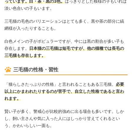
っています。白・茶・黒の3色。
はっきりとした模様の子もいれば
淡い色合いの子もいます。
三毛猫の毛色のバリエーションはとても多く、黒や茶の部分に縞
網様が入ったりすることも。
白色メインの子がポピュラーですが、中には黒の割合が多い子も
存在します。
日本猫の三毛猫は短毛ですが、他の猫種では長毛の
三毛猫も存在します。
三毛猫の性格・習性
「猫らしさたっぷりの性格」と言われることもある三毛猫。
必要
以上にかまわれたりするのが苦手で、自立した性格であると言わ
れます。
賢い子が多く、警戒心が比較的強めに出る場合も多いです。しか
し、飼い主さんや気に入った人にはしっかり甘えてくれるとい
う、かわいらしい一面も。