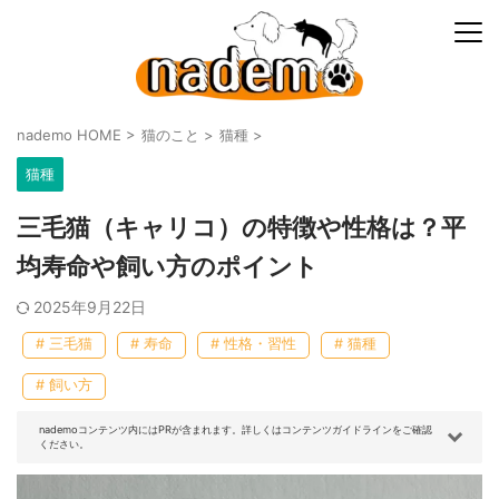
nademo HOME
>
猫のこと
>
猫種
>
猫種
三毛猫（キャリコ）の特徴や性格は？平
均寿命や飼い方のポイント
2025年9月22日
# 三毛猫
# 寿命
# 性格・習性
# 猫種
# 飼い方
nademoコンテンツ内にはPRが含まれます。詳しくはコンテンツガイドラインをご確認
ください。