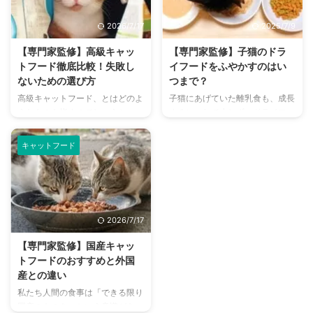
さんの負担を減らせて、愛猫にと
しても良いのでは？という考えも
っても安心なキャットフード。長
あるでしょう。 ですが実際に
2026/7/17
2025/7/9
く生きてもらうためにはどちらも
は、それぞれに必要な食事を見極
大切です。ただ安いキャットフー
めて与える必要があります。その
【専門家監修】高級キャッ
【専門家監修】子猫のドラ
ドであればいい、というわけでは
理由をご紹介します。 また、犬
トフード徹底比較！失敗し
イフードをふやかすのはい
ないので、重要なポイントをおさ
がキャットフードを食べてしまっ
ないための選び方
つまで？
えておく必要があります。 この
たらどうすればいいか、起こりう
高級キャットフード、とはどのよ
子猫にあげていた離乳食も、成長
記事では価格の安いフード選びの
るリスクなども知っておきましょ
うなものを指すのでしょうか。
するにつれて少しずつドライフー
ポイントや高価なフードとの比
う。愛犬・愛猫との生活で気をつ
簡単にいうと厳選した材料や成分
ドに切り替えるときがくるもの。
較、リーズナブルなキャットフー
けたいこと、人間の食べもので犬
などが使われているものですが、
噛む力が弱く、まだ消化器官も成
ド ...
に ...
キャットフード
その他に市販のフードとの違いは
猫のようにはしっかりしていない
あるのかなど詳しく解説をしてい
子猫。いきなりの固形物は危険で
ます。 また、上手な選び方や注
す。 そのため最初の数か月は、
意点などをまとめ、厳選したおす
ドライフードをふやかして、柔ら
すめキャットフードもご紹介して
かくしてあげる必要があります。
2026/7/17
いるので、参考にしてみてくださ
いつまでふやかす必要があるの
いね。 大切な愛猫の健康をキー
か、ふやかし方のポイントや、通
【専門家監修】国産キャッ
プすることはもちろんですが、食
常のドライフードに切り替えるタ
トフードのおすすめと外国
事タイムをもっと楽しんでもらえ
イミングなどをご紹介します。
産との違い
るように選びましょう！ この記
この記事の結論 子猫のドライフ
私たち人間の食事は「できる限り
事の結論 高級キャットフードで
ードをふやかす時期は、生後3か
国産のものを」という意識があ
は、原材料にこだわった肉や魚、
月～4か月頃までが目安になる 生