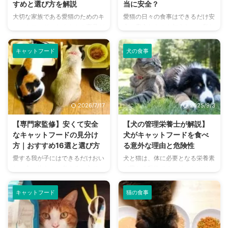
すめと選び方を解説
当に安全？
大切な家族である愛猫のためのキ
愛猫の日々の食事はできるだけ安
ャットフード。たくさんの商品が
心・安全なものを与えたい、私た
販売されていますが、それぞれど
ち飼い主はそう考えています。し
んな種類や特徴があるのでしょう
かしキャットフードは多種多様に
キャットフード
犬の食事
か。 何を基準に選ぶべきなの
販売されているため、実際に購入
か、安心して食べさせてあげられ
するときは迷いますよね。 その
るポイントはどこなのか、といっ
中でも関心の高い方が多い“無添
た飼い主さんの疑問にお答えしま
加のキャットフード”には、どの
す。 また、愛猫がキャットフー
ようなものがあるのでしょうか。
2026/7/17
2025/9/3
ドを食べてくれない理由や、キャ
無添加であれば本当に良いものな
ットフードの保存方法についても
のか？無添加なら添加物は一切入
【専門家監修】安くて安全
【犬の管理栄養士が解説】
解説しています。 これから猫を
っていないのか？といった疑問に
なキャットフードの見分け
犬がキャットフードを食べ
お迎えしたいと考えている人はも
もお答えします。知っているよう
方｜おすすめ16選と選び方
る意外な理由と危険性
ちろんですが、もうすでに飼育し
で知らないポイントがある無添加
愛する我が子にはできるだけおい
犬と猫は、体に必要となる栄養素
ているという方にもぜひ参考にし
キャットフード。ぜひこの記事を
しい食べ物を！と考える一方で、
が異なる動物です。そのためドッ
てもらいたい内容です。 健康維
参考にしてみてくださいね。 こ
できればコストは抑えたいという
グフードは犬に、キャットフード
持に加えて、愛猫の食事タイムが
の記事の結論 添加物は、合成 ...
気持ち。これらを両立した、美味
は猫にというのが必然です。 し
も ...
キャットフード
猫の食事
しくて栄養もあるリーズナブルな
かし、意外にも猫のご飯をほしが
キャットフードを選ぶにはどうし
る犬は多いもの。使われている素
たらいいのでしょうか。 飼い主
材の大半は似ているため、同じに