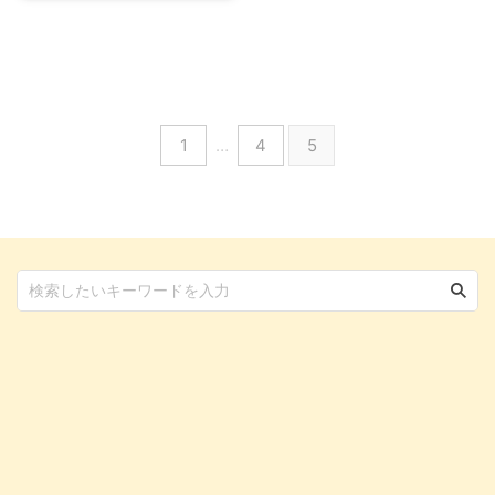
り、できれば外国産を避けたいと
添加物などが使われていることが
後3か月～4か月を過ぎたら ...
いう人も多いのではないでしょう
...
か。 同じように「愛猫のキャッ
トフードも国産がいい！」と思う
人も少なくないはず。 できるだ
け安全で安心できるキャットフー
1
…
4
5
ドを選びたいとなれば、国産キャ
ットフードを検討していくことに
なりますよね。 そんな国産キャ
ットフードにもメリット・デメリ
ットがありますので、まずはそこ
から確認していきましょう。 も
ちろん、良質で安心安全な国産キ
ャットフードについても詳しくご
紹介しています！ この記事の結
論 ...