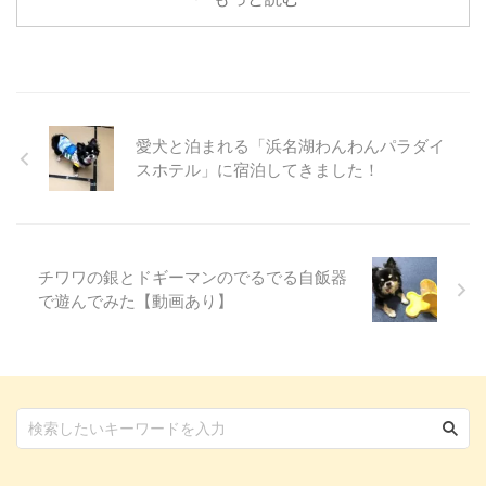
が大切です。 良性腫瘍は比較的
進行が遅く、転移の可能性が低い
ですが、悪性腫瘍は増殖が早く、
転移のリスクがあるため注意が必
要です。 腫瘍の原因には、遺伝
的要因や加齢、環境要因やホルモ
ンの影響などが関与しており、完
愛犬と泊まれる「浜名湖わんわんパラダイ
全に予防することは難しいもの
スホテル」に宿泊してきました！
の、適切な生活管理でリスクを軽
減できます。 本記事では、犬猫
の腫瘍の原因や種類、予防法や治
療法について詳しく解説します。
こ ...
チワワの銀とドギーマンのでるでる自飯器
で遊んでみた【動画あり】