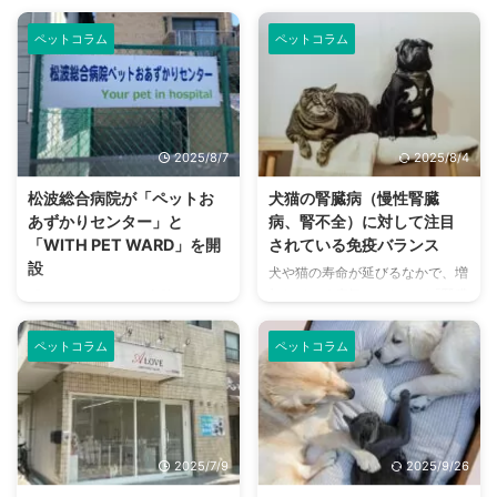
ペットコラム
ペットコラム
2025/8/7
2025/8/4
松波総合病院が「ペットお
犬猫の腎臓病（慢性腎臓
あずかりセンター」と
病、腎不全）に対して注目
「WITH PET WARD」を開
されている免疫バランス
設
犬や猫の寿命が延びるなかで、増
加している病気のひとつが「腎臓
「ペットがいるから入院できな
病（慢性腎臓病・腎不全）」で
い」——そんな声に応えるべく、
す。特に高齢のペットに多く見ら
「2025年4月、社会医療法人蘇西
ペットコラム
ペットコラム
れ、進行すると命に関わる重大な
厚生会（岐阜県羽島郡笠松町、理
疾患です。 本記事では、犬や猫
事長：松波英寿）は運営する松波
における腎臓病の基礎知識から、
総合病院（岐阜県羽島郡笠松町）
具体的な症状、治療法、予防法ま
に、日本で初めて病院附設の「ペ
でをわかりやすくご紹介します。
ットおあずかりセンター（Your
2025/7/9
2025/9/26
大切な家族であるペットの健康を
pet in hospital）」を開設しまし
守るために、ぜひ参考にしてくだ
た。 そして、連携推進法人のパ