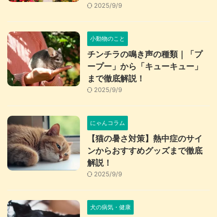
2025/9/9
小動物のこと
チンチラの鳴き声の種類｜「プ
ープー」から「キューキュー」
まで徹底解説！
2025/9/9
にゃんコラム
【猫の暑さ対策】熱中症のサイ
ンからおすすめグッズまで徹底
解説！
2025/9/9
犬の病気・健康