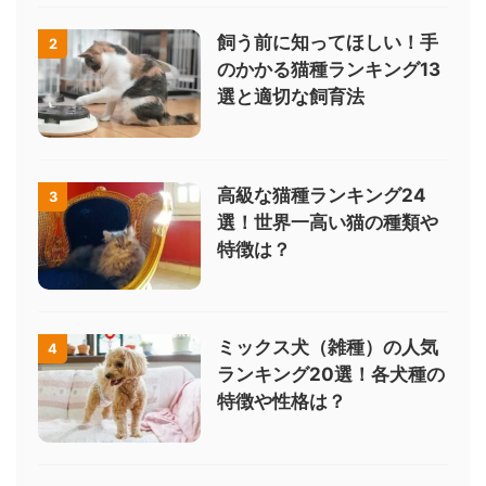
飼う前に知ってほしい！手
2
のかかる猫種ランキング13
選と適切な飼育法
高級な猫種ランキング24
3
選！世界一高い猫の種類や
特徴は？
ミックス犬（雑種）の人気
4
ランキング20選！各犬種の
特徴や性格は？