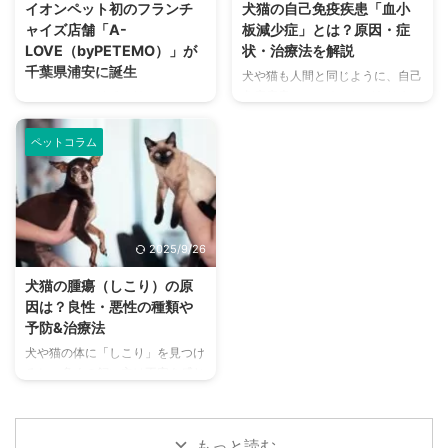
イオンペット初のフランチ
犬猫の自己免疫疾患「血小
さい。 この記事の結論 腎臓病は
ートナーである海津市医師会病院
ャイズ店舗「A-
板減少症」とは？原因・症
完治が難しく、治療と日常ケアで
（岐阜県海津市）の協力のもと、
LOVE（byPETEMO）」が
状・治療法を解説
進行を抑える 食事療法や内服
「ペットと一緒に入院できる病棟
千葉県浦安に誕生
犬や猫も人間と同じように、自己
薬、点滴が主な治療方法として重
（WITH PET WARD）」がスター
免疫疾患にかかることがありま
イオンペット株式会社は、2025
要 水分摂取や適切な食事管理が
トしました。 人と動物の絆に寄
す。 その中でも「血小板減少
年5月31日（土）、千葉県浦安市
予防と症状悪化防止に有効 定期
り添いながら、医療のあり方に ...
症」は、免疫の異常によって体内
に初のフランチャイズ店舗となる
...
ペットコラム
の血小板が破壊され、出血や内出
グルーミングサロン「A-
血を引き起こす深刻な病気です。
LOVE(byPETEMO)浦安堀江店」
特に症状が見えづらく、発見が遅
をグランドオープンしました。
れると命に関わるリスクもありま
獣医学の知見を活かした独自の施
す。 この記事では、「血小板減
術「S-Grooming®」を通じて、
2025/9/26
少症」の基礎知識から、主な原
ペットにやさしいケアを提供する
因、代表的な症状、検査・診断方
とともに、独立を目指すグルーマ
犬猫の腫瘍（しこり）の原
法、治療法、そして飼い主ができ
ーの新たなキャリア支援にもつな
因は？良性・悪性の種類や
る対策までを詳しく解説します。
がる革新的な店舗として注目を集
予防&治療法
この記事の結論 自己免疫疾患で
めています。 今回は、そんなグ
犬や猫の体に「しこり」を見つけ
ある血小板減少症とは、誤作動に
ルーミングサロンについて、詳し
ると、多くの飼い主は不安を感じ
より自身の血小板を攻撃・破壊し
くご紹介していきます。 グルー
るでしょう。ただ、腫瘍（しこ
てしまう病気 血小板は止血のた
ミングサロン「A-
り）には良性のものと悪性のもの
めに ...
LOVE(byPETEMO ...
があり、その違いを理解すること
もっと読む