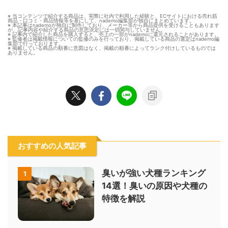
※ 当コンテンツで紹介する商品は、実際に社内で利用した経験と、ECサイトにおける売れ筋
商品・口コミ・商品情報等を基にして、nademo編集部が独自にまとめています。
※ 本記事はnademoが独自に制作しており、メーカー等から商品提供を受けることもあります
が、記事内容や紹介する商品の意思決定には一切関与していません。
※ 記事内で紹介した商品を購入すると、売上の一部がnademoに還元されることがあります。
※ 監修者は掲載情報についての監修のみを行っており、掲載している商品の選定はnademo編
集部で行っております。
※ 掲載している商品の順番に意図はなく、掲載の順番によってランク付けしているものでは
ありません。
おすすめの人気記事
臭いが強い犬種ランキング
1
14選！臭いの原因や犬種の
特徴を解説