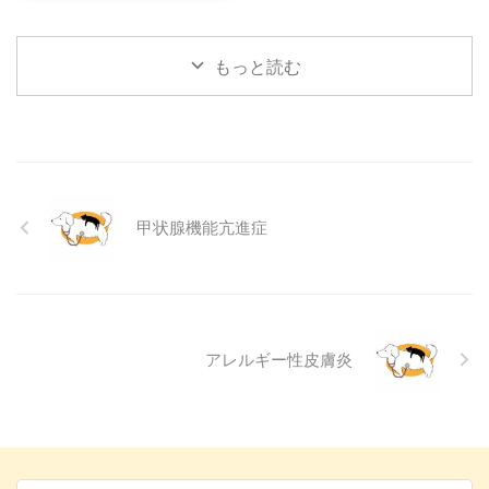
心配になりますよね。その症状、
をもっと理解し、より良いコミュ
夏を過ごせるように、今からでき
もしかしたら「結膜炎」かもしれ
ニ ...
る ...
ません。結膜炎は犬によく見られ
もっと読む
る目の病気ですが、原因や症状は
さまざまです。 この記事では、
犬の結膜炎の主な症状、考えられ
る原因、そして自宅でできる簡単
なケア方法について詳しく解説し
ます。 また、「もしかして結膜
炎かも？」と思ったときに、すぐ
甲状腺機能亢進症
に動物病院に行くべきかどうかの
判断基準や、病院での治療内容に
ついても触れます。この記事を読
んで、愛犬の目の健康を守るため
の知識を身につけましょう。 こ
...
アレルギー性皮膚炎