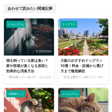
あわせて読みたい関連記事
にゃんコラム
ドッグラン
2025/9/9
2025/9/9
猫を飼っている家は臭い？
大阪のおすすめドッグラン
家や部屋が臭くなる原因と
10選！料金・設備から選び
効果的な消臭方法
方まで徹底解説
「猫を飼っているけど、なんだか
「今日は愛犬と一緒にどこへ行こ
部屋が臭い気がする…」そんなお
う？」とお悩みではありません
悩みはありませんか？猫との暮ら
か？大阪には、広大な敷地でのび
しは幸せで満ちていますが、独特
のびと遊べるドッグランから、都
小動物のこと
にゃんコラム
のにおいが気になるという飼い主
心でアクセスしやすい便利な施設
さんは少なくありません。 特
まで、魅力的なドッグランがたく
に、来客時などは「うちのにお
さんあります。 しかし、「初め