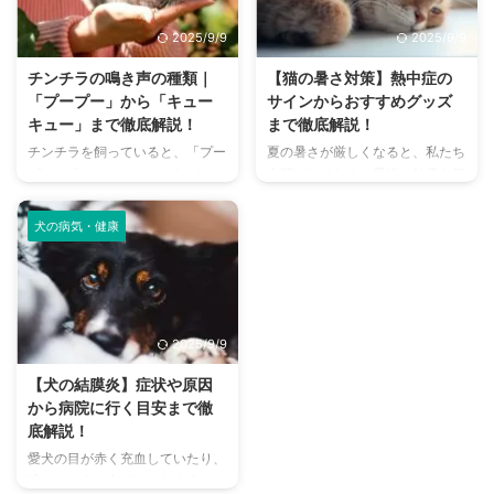
い、大丈夫かな？」と不安に感じ
てドッグランに行くから不安」
てしまうこともあるでしょう。
「どの施設が愛犬に合っているか
2025/9/9
2025/9/9
この記事では、猫のにおいの原因
わからない」という方も多いので
を根本から突き止め、トイレ、
はないでしょうか。 この記事で
チンチラの鳴き声の種類｜
【猫の暑さ対策】熱中症の
体、部屋など、場所別に具体的な
は、大阪府内にある人気のドッグ
「プープー」から「キュー
サインからおすすめグッズ
消臭対策を徹底的に解説します。
ランを厳選し、料金、広さ、利用
キュー」まで徹底解説！
まで徹底解説！
さらに、猫と飼い主さん両方にと
条件、設備など、気になる情報を
チンチラを飼っていると、「プー
夏の暑さが厳しくなると、私たち
って快適な消臭グッズの選び方ま
網羅的に解説します。 さらに、
プー」「キューキュー」など、さ
人間だけでなく、愛猫の健康も気
で、においの悩みを解決するため
ドッグランを選ぶ際のポイント
まざまな鳴き声が聞こえてくるこ
になりますよね。特に猫は汗腺が
の情報を網羅的にご紹介します。
や、初心者でも安心して利用する
とがありますよね。 チンチラは
少なく、人間のように汗をかいて
今 ...
ための ...
犬の病気・健康
犬や猫のように鳴き声で感情を表
体温を調節することが苦手なた
現するため、その鳴き声の意味を
め、熱中症になりやすい動物で
理解することは、愛チンチラとの
す。 この記事では、猫の熱中症
関係を深める上で非常に大切で
の初期サインから、エアコンを使
す。 この記事では、チンチラの
わずにできる効果的な暑さ対策、
2025/9/9
代表的な鳴き声の種類とその意味
快適に過ごせるひんやりグッズの
を詳しく解説します。 さらに、
選び方まで、詳しく解説します。
【犬の結膜炎】症状や原因
鳴き声からわかるストレスや病気
さらに、留守番中の注意点や、猫
から病院に行く目安まで徹
のサイン、チンチラが鳴く理由を
が本当に喜ぶ暑さ対策について、
底解説！
理解して良好な関係を築くための
当メディアの編集部が実際に試し
愛犬の目が赤く充血していたり、
ヒントもご紹介します。 この記
た体験談もご紹介します。この記
涙がたくさん出ていたりすると、
事を読んで、愛チンチラの気持ち
事を読んで、愛猫が安全で快適な