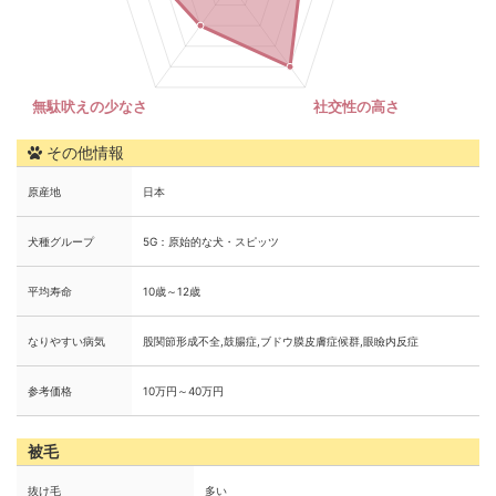
その他情報
原産地
日本
犬種グループ
5G：原始的な犬・スピッツ
平均寿命
10歳～12歳
なりやすい病気
股関節形成不全,鼓腸症,ブドウ膜皮膚症候群,眼瞼内反症
参考価格
10万円～40万円
被毛
抜け毛
多い