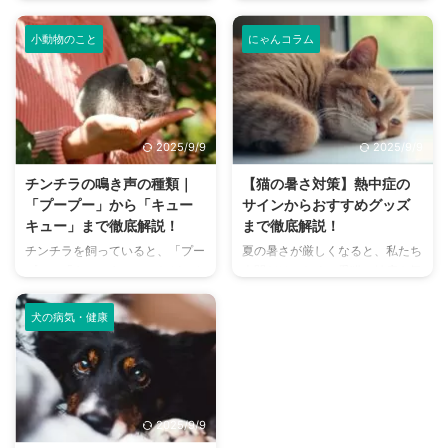
悩みはありませんか？猫との暮ら
か？大阪には、広大な敷地でのび
しは幸せで満ちていますが、独特
のびと遊べるドッグランから、都
小動物のこと
にゃんコラム
のにおいが気になるという飼い主
心でアクセスしやすい便利な施設
さんは少なくありません。 特
まで、魅力的なドッグランがたく
に、来客時などは「うちのにお
さんあります。 しかし、「初め
い、大丈夫かな？」と不安に感じ
てドッグランに行くから不安」
てしまうこともあるでしょう。
「どの施設が愛犬に合っているか
2025/9/9
2025/9/9
この記事では、猫のにおいの原因
わからない」という方も多いので
を根本から突き止め、トイレ、
はないでしょうか。 この記事で
チンチラの鳴き声の種類｜
【猫の暑さ対策】熱中症の
体、部屋など、場所別に具体的な
は、大阪府内にある人気のドッグ
「プープー」から「キュー
サインからおすすめグッズ
消臭対策を徹底的に解説します。
ランを厳選し、料金、広さ、利用
キュー」まで徹底解説！
まで徹底解説！
さらに、猫と飼い主さん両方にと
条件、設備など、気になる情報を
チンチラを飼っていると、「プー
夏の暑さが厳しくなると、私たち
って快適な消臭グッズの選び方ま
網羅的に解説します。 さらに、
プー」「キューキュー」など、さ
人間だけでなく、愛猫の健康も気
で、においの悩みを解決するため
ドッグランを選ぶ際のポイント
まざまな鳴き声が聞こえてくるこ
になりますよね。特に猫は汗腺が
の情報を網羅的にご紹介します。
や、初心者でも安心して利用する
とがありますよね。 チンチラは
少なく、人間のように汗をかいて
今 ...
ための ...
犬の病気・健康
犬や猫のように鳴き声で感情を表
体温を調節することが苦手なた
現するため、その鳴き声の意味を
め、熱中症になりやすい動物で
理解することは、愛チンチラとの
す。 この記事では、猫の熱中症
関係を深める上で非常に大切で
の初期サインから、エアコンを使
す。 この記事では、チンチラの
わずにできる効果的な暑さ対策、
2025/9/9
代表的な鳴き声の種類とその意味
快適に過ごせるひんやりグッズの