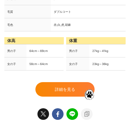
毛質
ダブルコート
毛色
赤,白,虎,胡麻
体高
体重
男の子
64cm～69cm
男の子
27kg～41kg
女の子
58cm～64cm
女の子
23kg～36kg
詳細を見る