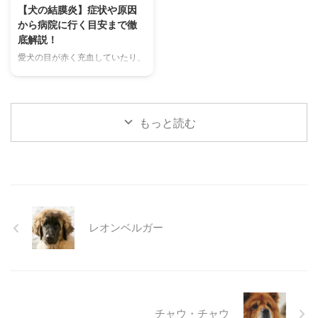
を詳しく解説します。 さらに、
選び方まで、詳しく解説します。
【犬の結膜炎】症状や原因
鳴き声からわかるストレスや病気
さらに、留守番中の注意点や、猫
から病院に行く目安まで徹
のサイン、チンチラが鳴く理由を
が本当に喜ぶ暑さ対策について、
底解説！
理解して良好な関係を築くための
当メディアの編集部が実際に試し
愛犬の目が赤く充血していたり、
ヒントもご紹介します。 この記
た体験談もご紹介します。この記
涙がたくさん出ていたりすると、
事を読んで、愛チンチラの気持ち
事を読んで、愛猫が安全で快適な
心配になりますよね。その症状、
をもっと理解し、より良いコミュ
夏を過ごせるように、今からでき
もしかしたら「結膜炎」かもしれ
ニ ...
る ...
ません。結膜炎は犬によく見られ
もっと読む
る目の病気ですが、原因や症状は
さまざまです。 この記事では、
犬の結膜炎の主な症状、考えられ
る原因、そして自宅でできる簡単
なケア方法について詳しく解説し
ます。 また、「もしかして結膜
炎かも？」と思ったときに、すぐ
レオンベルガー
に動物病院に行くべきかどうかの
判断基準や、病院での治療内容に
ついても触れます。この記事を読
んで、愛犬の目の健康を守るため
の知識を身につけましょう。 こ
...
チャウ・チャウ