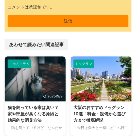
コメントは承認制です。
あわせて読みたい関連記事
にゃんコラム
ドッグラン
2025/9/9
2025/9/9
猫を飼っている家は臭い？
大阪のおすすめドッグラン
家や部屋が臭くなる原因と
10選！料金・設備から選び
効果的な消臭方法
方まで徹底解説
「猫を飼っているけど、なんだか
「今日は愛犬と一緒にどこへ行こ
部屋が臭い気がする…」そんなお
う？」とお悩みではありません