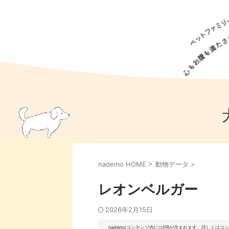
犬の食事
猫の食事
ドッグフード
犬種
猫種
キャッ
犬
猫
犬のこと
猫のこと
ペットフー
nademo HOME
>
動物データ
>
犬のしつけ
猫のしつけ
犬のアイ
猫のアイ
レオンベルガー
2026年2月15日
nademoコンテンツ内にはPRが含まれます。詳しくは