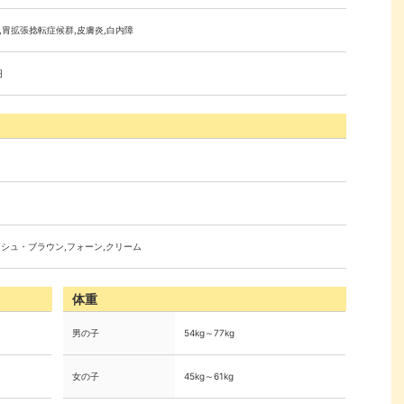
,胃拡張捻転症候群,皮膚炎,白内障
円
ッシュ・ブラウン,フォーン,クリーム
体重
男の子
54kg～77kg
女の子
45kg～61kg