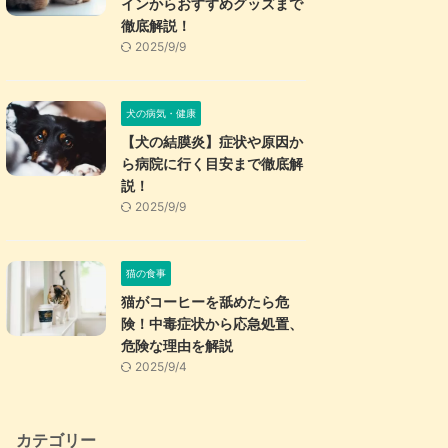
インからおすすめグッズまで
徹底解説！
2025/9/9
犬の病気・健康
【犬の結膜炎】症状や原因か
ら病院に行く目安まで徹底解
説！
2025/9/9
猫の食事
猫がコーヒーを舐めたら危
険！中毒症状から応急処置、
危険な理由を解説
2025/9/4
カテゴリー