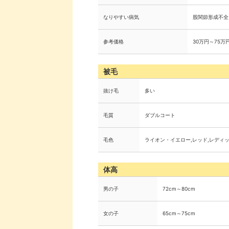
なりやすい病気
股関節形成不全
参考価格
30万円～75万
被毛
抜け毛
多い
毛質
ダブルコート
毛色
ライオン・イエロー,レッド,レディ
体高
男の子
72cm～80cm
女の子
65cm～75cm