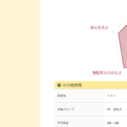
その他情報
原産地
ドイツ
犬種グループ
2G：使役犬
平均寿命
8歳～9歳