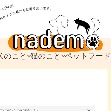
犬のこと
猫のこと
ペットフード
トフード
のお迎え
のお迎え
犬の飼育費・値段
猫の飼育費・値段
なでもごはん
犬の病気・健康
猫の病気・健康
ド
テム
テム
愛犬とお出かけ
愛猫とお出かけ
愛犬とのお別れ
愛猫とのお別れ
わ
に
コンテンツガイドラインをご確認ください。