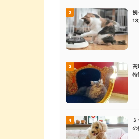
飼
2
1
高
3
特
ミ
4
の