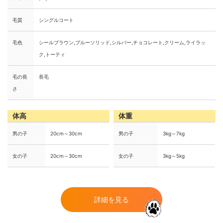
毛質
シングルコート
毛色
シールブラウン,ブルーソリッド,シルバー,チョコレート,クリーム,ライラッ
ク,トーティ
毛の長
長毛
さ
体高
体重
男の子
20cm～30cm
男の子
3kg～7kg
女の子
20cm～30cm
女の子
3kg～5kg
詳細を見る