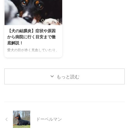
理解することは、愛チンチラとの
す。 この記事では、猫の熱中症
関係を深める上で非常に大切で
の初期サインから、エアコンを使
す。 この記事では、チンチラの
わずにできる効果的な暑さ対策、
2025/9/9
代表的な鳴き声の種類とその意味
快適に過ごせるひんやりグッズの
を詳しく解説します。 さらに、
選び方まで、詳しく解説します。
【犬の結膜炎】症状や原因
鳴き声からわかるストレスや病気
さらに、留守番中の注意点や、猫
から病院に行く目安まで徹
のサイン、チンチラが鳴く理由を
が本当に喜ぶ暑さ対策について、
底解説！
理解して良好な関係を築くための
当メディアの編集部が実際に試し
愛犬の目が赤く充血していたり、
ヒントもご紹介します。 この記
た体験談もご紹介します。この記
涙がたくさん出ていたりすると、
事を読んで、愛チンチラの気持ち
事を読んで、愛猫が安全で快適な
心配になりますよね。その症状、
をもっと理解し、より良いコミュ
夏を過ごせるように、今からでき
もしかしたら「結膜炎」かもしれ
ニ ...
る ...
ません。結膜炎は犬によく見られ
もっと読む
る目の病気ですが、原因や症状は
さまざまです。 この記事では、
犬の結膜炎の主な症状、考えられ
る原因、そして自宅でできる簡単
なケア方法について詳しく解説し
ます。 また、「もしかして結膜
炎かも？」と思ったときに、すぐ
ドーベルマン
に動物病院に行くべきかどうかの
判断基準や、病院での治療内容に