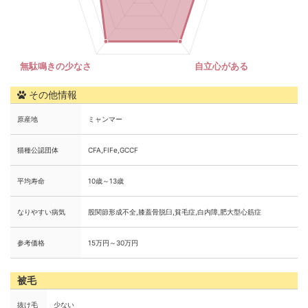
その他情報
原産地
ミャンマー
猫種公認団体
CFA,FIFe,GCCF
平均寿命
10歳～13歳
なりやすい病気
股関節形成不全,膝蓋骨脱臼,貧毛症,白内障,肥大型心筋症
参考価格
15万円～30万円
被毛
抜け毛
少ない