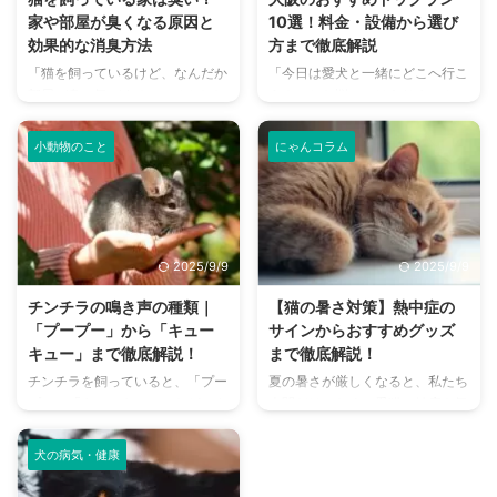
家や部屋が臭くなる原因と
10選！料金・設備から選び
効果的な消臭方法
方まで徹底解説
「猫を飼っているけど、なんだか
「今日は愛犬と一緒にどこへ行こ
部屋が臭い気がする…」そんなお
う？」とお悩みではありません
悩みはありませんか？猫との暮ら
か？大阪には、広大な敷地でのび
しは幸せで満ちていますが、独特
のびと遊べるドッグランから、都
小動物のこと
にゃんコラム
のにおいが気になるという飼い主
心でアクセスしやすい便利な施設
さんは少なくありません。 特
まで、魅力的なドッグランがたく
に、来客時などは「うちのにお
さんあります。 しかし、「初め
い、大丈夫かな？」と不安に感じ
てドッグランに行くから不安」
てしまうこともあるでしょう。
「どの施設が愛犬に合っているか
2025/9/9
2025/9/9
この記事では、猫のにおいの原因
わからない」という方も多いので
を根本から突き止め、トイレ、
はないでしょうか。 この記事で
チンチラの鳴き声の種類｜
【猫の暑さ対策】熱中症の
体、部屋など、場所別に具体的な
は、大阪府内にある人気のドッグ
「プープー」から「キュー
サインからおすすめグッズ
消臭対策を徹底的に解説します。
ランを厳選し、料金、広さ、利用
キュー」まで徹底解説！
まで徹底解説！
さらに、猫と飼い主さん両方にと
条件、設備など、気になる情報を
チンチラを飼っていると、「プー
夏の暑さが厳しくなると、私たち
って快適な消臭グッズの選び方ま
網羅的に解説します。 さらに、
プー」「キューキュー」など、さ
人間だけでなく、愛猫の健康も気
で、においの悩みを解決するため
ドッグランを選ぶ際のポイント
まざまな鳴き声が聞こえてくるこ
になりますよね。特に猫は汗腺が
の情報を網羅的にご紹介します。
や、初心者でも安心して利用する
とがありますよね。 チンチラは
少なく、人間のように汗をかいて
今 ...
ための ...
犬の病気・健康
犬や猫のように鳴き声で感情を表
体温を調節することが苦手なた
現するため、その鳴き声の意味を
め、熱中症になりやすい動物で