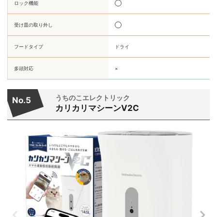
ロック機能
◯
受け皿の取り外し
◯
フードタイプ
ドライ
多頭対応
×
うちのこエレクトリック
No.5
カリカリマシーンV2C