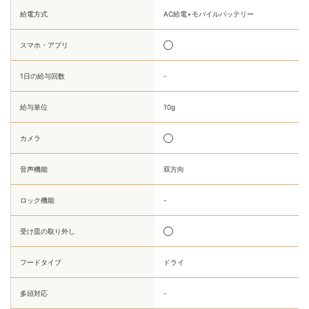
給電方式
AC給電+モバイルバッテリー
スマホ・アプリ
◯
1日の給与回数
-
給与単位
10g
カメラ
◯
音声機能
双方向
ロック機能
-
受け皿の取り外し
◯
フードタイプ
ドライ
多頭対応
-