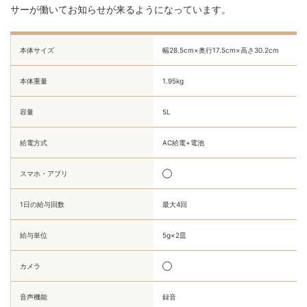
サーが働いてお知らせが来るようになっています。
本体サイズ
幅28.5cm×奥行17.5cm×高さ30.2cm
本体重量
1.95kg
容量
5L
給電方式
AC給電+電池
スマホ・アプリ
◯
1日の給与回数
最大4回
給与単位
5g×2皿
カメラ
◯
音声機能
録音