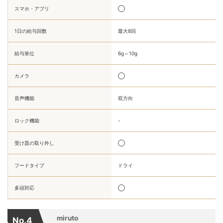
スマホ・アプリ
◯
1日の給与回数
最大8回
給与単位
6g～10g
カメラ
◯
音声機能
双方向
ロック機能
-
受け皿の取り外し
◯
フードタイプ
ドライ
多頭対応
◯
miruto
No.4