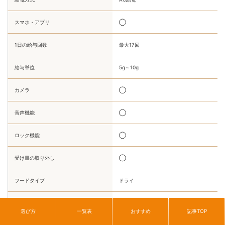
スマホ・アプリ
◯
1日の給与回数
最大17回
給与単位
5g～10g
カメラ
◯
音声機能
◯
ロック機能
◯
受け皿の取り外し
◯
フードタイプ
ドライ
多頭対応
×
選び方
一覧表
おすすめ
記事TOP