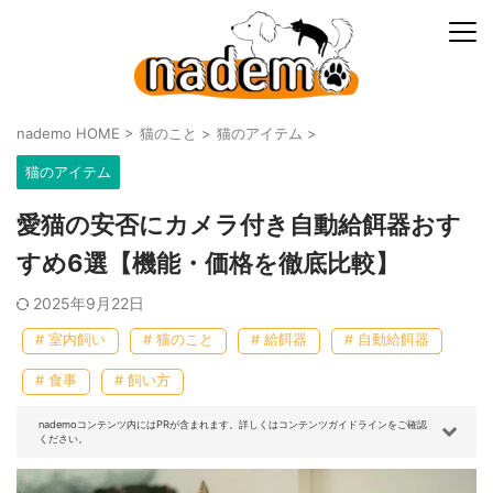
nademo HOME
>
猫のこと
>
猫のアイテム
>
猫のアイテム
愛猫の安否にカメラ付き自動給餌器おす
すめ6選【機能・価格を徹底比較】
2025年9月22日
# 室内飼い
# 猫のこと
# 給餌器
# 自動給餌器
# 食事
# 飼い方
nademoコンテンツ内にはPRが含まれます。詳しくはコンテンツガイドラインをご確認
ください。