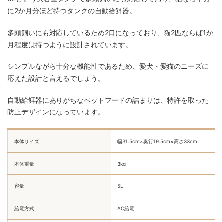
に2か月分ほど持つタンクの自動給餌器。
多頭飼いにも対応しているため2口になっており、猫2匹ならば1か
月程度は持つように設計されています。
シンプルながら十分な機能性であるため、愛犬・愛猫のニーズに
応えた設計と言えるでしょう。
自動給餌器にありがちなペットフードの詰まりは、特許を取った
防止デザインになっています。
本体サイズ
幅31.5cm×奥行19.5cm×高さ33cm
本体重量
3kg
容量
5L
給電方式
AC給電