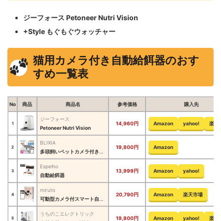
ジーフォース Petoneer Nutri Vision
+Style もぐもぐウォッチャー
猫用カメラ付き自動給餌器のおす
すめ一覧表
No
商品
商品名
参考価格
購入先
ジーフォース
14,960円
Amazon
yahoo!
楽天
1
Petoneer Nutri Vision
BLIXIA
19,800円
Amazon
2
多頭飼いペットカメラ付きWiFi接続式自動給餌器
Espelho
13,999円
Amazon
yahoo!
3
自動給餌器
miruto
20,790円
Amazon
楽天市場
4
可動型カメラ付スマート自動給餌器
うちのこエレクトリック
19,800円
Amazon
yahoo!
楽天
5