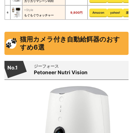
カリカリマシーンV2C
+Style
9,800円
Amazon
yahoo!
楽天
6
もぐもぐウォッチャー
猫用カメラ付き自動給餌器のおす
すめ6選
ジーフォース
No.1
Petoneer Nutri Vision