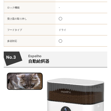
ロック機能
-
受け皿の取り外し
◯
フードタイプ
ドライ
多頭対応
◯
Espelho
No.3
自動給餌器