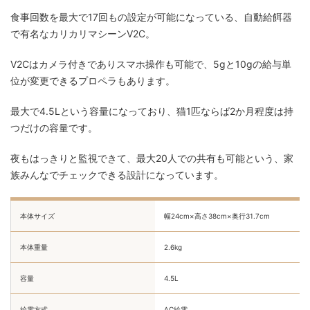
食事回数を最大で17回もの設定が可能になっている、自動給餌器
で有名なカリカリマシーンV2C。
V2Cはカメラ付きでありスマホ操作も可能で、5gと10gの給与単
位が変更できるプロペラもあります。
最大で4.5Lという容量になっており、猫1匹ならば2か月程度は持
つだけの容量です。
夜もはっきりと監視できて、最大20人での共有も可能という、家
族みんなでチェックできる設計になっています。
本体サイズ
幅24cm×高さ38cm×奥行31.7cm
本体重量
2.6kg
容量
4.5L
給電方式
AC給電