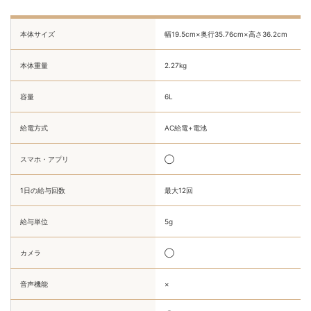
本体サイズ
幅19.5cm×奥行35.76cm×高さ36.2cm
本体重量
2.27kg
容量
6L
給電方式
AC給電+電池
スマホ・アプリ
◯
1日の給与回数
最大12回
給与単位
5g
カメラ
◯
音声機能
×