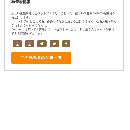
執筆者情報
新しい家族を迎えるペットファミリーにとって、欲しい情報をnademo編集部が
お届けします。
「いつまでも どこまでも」必要な情報を理解するだけではなく、心もお腹も満た
されるような日々のために。
&nademo（アンドナデモ）のコンセプトをもとに、飼い主さんとペットが安堵
できる時間を演出します。
この執筆者の記事一覧