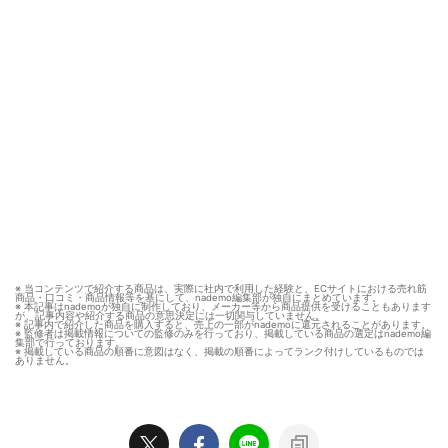
※ 当コンテンツで紹介する商品は、実際に社内で利用した経験と、ECサイトにおける売れ筋
商品・口コミ・商品情報等を基にして、nademo編集部が独自にまとめています。
※ 本記事はnademoが独自に制作しており、メーカー等から商品提供を受けることもあります
が、記事内容や紹介する商品の意思決定には一切関与していません。
※ 記事内で紹介した商品を購入すると、売上の一部がnademoに還元されることがあります。
※ 監修者は掲載情報についての監修のみを行っており、掲載している商品の選定はnademo編
集部で行っております。
※ 掲載している商品の順番に意図はなく、掲載の順番によってランク付けしているものでは
ありません。