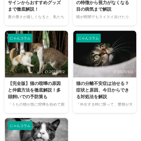
サインからおすすめグッズ
の特徴から視力がなくなる
まで徹底解説！
目の病気まで解説
夏の暑さが厳しくなると、私たち
猫が暗闇でもスイスイ歩けたり、
人間だけでなく、愛猫の健康も気
小さな動きを瞬時に捉えたりする
になりますよね。特に猫は汗腺が
姿を見て、「猫の目ってどうなっ
少なく、人間のように汗をかいて
ているんだろう？」と不思議に思
にゃんコラム
にゃんコラム
体温を調節することが苦手なた
ったことはありませんか？ 猫の
め、熱中症になりやすい動物で
目は、人間とは異なる独自の能力
す。 この記事では、猫の熱中症
を持っており、狩りをする上で非
の初期サインから、エアコンを使
常に重要な役割を果たしていま
わずにできる効果的な暑さ対策、
す。 この記事では、猫の視力や
2025/9/2
2025/9/2
快適に過ごせるひんやりグッズの
目の構造、人間と比べて優れた点
選び方まで、詳しく解説します。
や劣っている点について詳しく解
【完全版】猫の喧嘩の原因
猫の分離不安症は治せる？
さらに、留守番中の注意点や、猫
説します。 さらに、猫の目が見
と仲裁方法を徹底解説！多
症状と原因、今日からでき
が本当に喜ぶ暑さ対策について、
えなくなる原因や、目の病気、行
頭飼いでの予防策も
る対処法を解説
当メディアの編集部が実際に試し
動の変化から異変に気づく方法ま
「うちの猫が急に喧嘩を始めて困
「外出する時に限って、愛猫が大
た体験談もご紹介します。この記
でを分かりやすくお伝えします。
っている」「なんで仲が悪い
きな声で鳴き続ける」「帰宅した
事を読んで、愛猫が安全で快適な
目次猫の視力は人間とどう違う？
の？」など、多頭飼いの家庭では
ら、部屋中が荒らされていたり、
夏を過ごせるように、今からでき
猫の視力と見える世界猫の目の特
猫同士の喧嘩はつきものです。し
トイレ以外の場所で粗相をしたり
る ...
...
にゃんコラム
かし、ただのじゃれ合いだと思っ
している」…猫はクールで自立し
ていたら、実は深刻なサインかも
ていると思われがちですが、実は