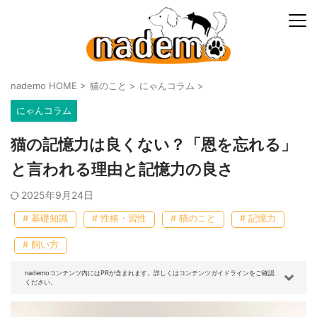
nademo HOME
>
猫のこと
>
にゃんコラム
>
にゃんコラム
猫の記憶力は良くない？「恩を忘れる」
と言われる理由と記憶力の良さ
2025年9月24日
# 基礎知識
# 性格・習性
# 猫のこと
# 記憶力
# 飼い方
nademoコンテンツ内にはPRが含まれます。詳しくはコンテンツガイドラインをご確認
ください。