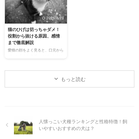
しれません。 この記事では、猫
飼い主さんと離れることに強い不
が喧嘩をする本当の理由から、状
安を感じる「分離不安症」になる
況に応じた正しい仲裁方法、そし
ことがあります。 もし、愛猫に
2025/8/28
て喧嘩を未然に防ぐための多頭飼
こうした行動が見られるなら、そ
いのコツまで、初心者にもわかり
れは「寂しい」「不安だ」という
猫のひげは切っちゃダメ！
やすく解説します。 愛猫たちが
SOSのサインかもしれません。
役割から抜ける原因、感情
安心して暮らせる環境づくりのヒ
この記事では、猫の分離不安症の
まで徹底解説
ントを見つけて、猫との生活をよ
原因や症状、そして飼い主さんが
愛猫の顔をよく見ると、口元から
り幸せなものにしましょう。 目
今日からできる具体的な対策方法
ピンと生えた立派なひげ。ただの
次猫の喧嘩、その行動は本当に喧
を解説します。 目次猫の分離不
飾りだと思っていませんか？ 実
嘩？まずは見分け方を知ろう遊び
安症とは？主な症状と原因分離 ...
は、猫のひげは、彼らが安全に暮
のじ ...
らすために欠かせない、非常に重
もっと読む
要な役割を担う器官です。もし、
猫のひげを切ってしまったらどう
なるのでしょうか？ この記事で
は、猫のひげの知られざる役割か
ら、抜ける原因、ひげから読み取
れる猫の感情まで、猫のひげに関
する疑問をすべて解決していきま
人懐っこい犬種ランキングと性格特徴！飼
す。 目次猫のひげは重要なセン
いやすいおすすめの犬は？
サー！その役割と特徴猫のひげが
持つ役割とは？ひげはどこに生え