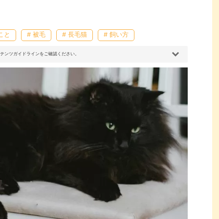
こと
# 被毛
# 長毛猫
# 飼い方
コンテンツガイドラインをご確認ください。