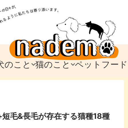
犬のこと
猫のこと
ペットフード
トフード
のお迎え
のお迎え
犬の飼育費・値段
猫の飼育費・値段
なでもごはん
犬の病気・健康
猫の病気・健康
ド
テム
テム
愛犬とお出かけ
愛猫とお出かけ
愛犬とのお別れ
愛猫とのお別れ
わ
に
+短毛&長毛が存在する猫種18種