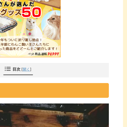
目次
[
開く
]