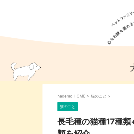
犬の食事
猫の食事
ドッグフード
犬種
猫種
キャッ
犬
猫
犬のこと
猫のこと
ペットフー
nademo HOME
>
猫のこと
>
犬のしつけ
猫のしつけ
犬のアイ
猫のアイ
猫のこと
長毛種の猫種17種類
類を紹介