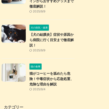
インからおすすめグッズまで
徹底解説！
2025/9/9
犬の病気・健康
【犬の結膜炎】症状や原因か
ら病院に行く目安まで徹底解
説！
2025/9/9
猫の食事
猫がコーヒーを舐めたら危
険！中毒症状から応急処置、
危険な理由を解説
2025/9/4
カテゴリー