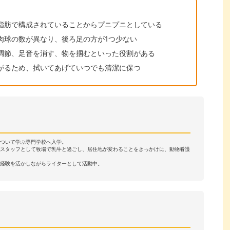
脂肪で構成されていることからプニプニとしている
肉球の数が異なり、後ろ足の方が1つ少ない
調節、足音を消す、物を掴むといった役割がある
がるため、拭いてあげていつでも清潔に保つ
ついて学ぶ専門学校へ入学。
農スタッフとして牧場で乳牛と過ごし、居住地が変わることをきっかけに、動物看護
経験を活かしながらライターとして活動中。