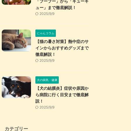
「プープー」から「キューキ
ュー」まで徹底解説！
2025/9/9
にゃんコラム
【猫の暑さ対策】熱中症のサ
インからおすすめグッズまで
徹底解説！
2025/9/9
犬の病気・健康
【犬の結膜炎】症状や原因か
ら病院に行く目安まで徹底解
説！
2025/9/9
カテゴリー