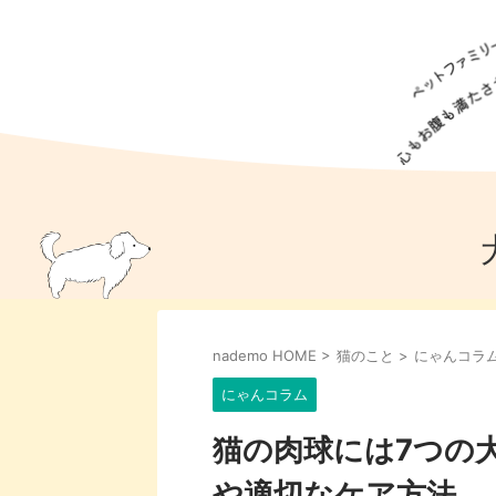
犬の食事
猫の食事
ドッグフード
犬種
猫種
キャッ
犬
猫
犬のこと
猫のこと
ペットフー
nademo HOME
>
猫のこと
>
にゃんコラ
犬のしつけ
猫のしつけ
犬のアイ
猫のアイ
にゃんコラム
猫の肉球には7つの
や適切なケア方法