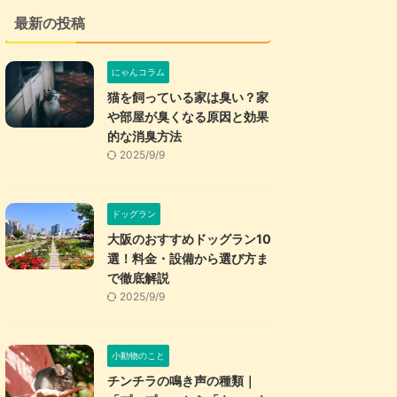
最新の投稿
にゃんコラム
猫を飼っている家は臭い？家
や部屋が臭くなる原因と効果
的な消臭方法
2025/9/9
ドッグラン
大阪のおすすめドッグラン10
選！料金・設備から選び方ま
で徹底解説
2025/9/9
小動物のこと
チンチラの鳴き声の種類｜