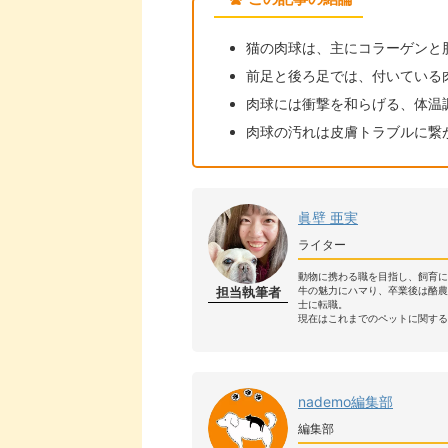
猫の肉球は、主にコラーゲンと
前足と後ろ足では、付いている
肉球には衝撃を和らげる、体温
肉球の汚れは皮膚トラブルに繋
眞壁 亜実
ライター
動物に携わる職を目指し、飼育に
担当執筆者
牛の魅力にハマり、卒業後は酪
士に転職。
現在はこれまでのペットに関する
nademo編集部
編集部