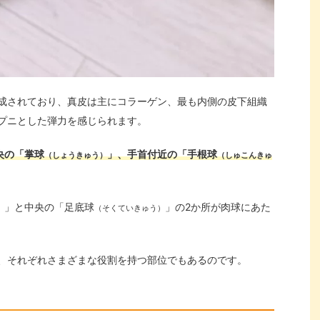
成されており、真皮は主にコラーゲン、最も内側の皮下組織
プニとした弾力を感じられます。
央の「掌球
」、手首付近の「手根球
（しょうきゅう）
（しゅこんきゅ
」と中央の「足底球
」の2か所が肉球にあた
）
（そくていきゅう）
、それぞれさまざまな役割を持つ部位でもあるのです。