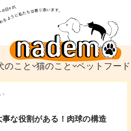
犬のこと
猫のこと
ペットフード
トフード
のお迎え
のお迎え
犬の飼育費・値段
猫の飼育費・値段
なでもごはん
犬の病気・健康
猫の病気・健康
ド
ム
>
テム
テム
愛犬とお出かけ
愛猫とお出かけ
愛犬とのお別れ
愛猫とのお別れ
わ
に
大事な役割がある！肉球の構造