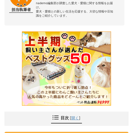
nademo編集部が調査した愛犬・愛猫に関する情報をお届
け。
担当執筆者
愛犬・愛猫との新しい生活を応援する、大切な情報や豆知
識をご紹介しています。
目次
[
開く
]