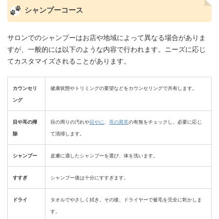
シャンプーコース
サロンでのシャンプーはお店や地域によって異なる場合がありま
すが、一般的には以下のような内容で行われます。ニーズに応じ
てカスタマイズされることがあります。
カウンセリ
健康状態やトリミングの要望などをカウンセリングで共有します。
ング
目や耳の掃
目の周りの汚れや
目やに
、
耳の異常
の有無をチェックし、必要に応じ
除
て清掃します。
シャンプー
皮膚に適したシャンプーを選び、体を洗います。
すすぎ
シャンプー後は十分にすすぎます。
ドライ
タオルでやさしく拭き、その後、ドライヤーで被毛を完全に乾かしま
す。