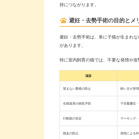
持につながります。
避妊・去勢手術の目的とメ
避妊・去勢手術は、単に子猫が生まれな
があります。
特に室内飼育の猫では、不要な発情や攻
項目
望まない繁殖の防止
飼い主が管理
生殖器系の病気予防
子宮蓄膿症・
行動面の安定
マーキング・
脱走の防止
発情による外