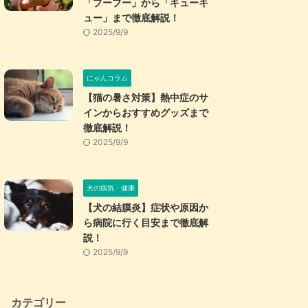
「プープー」から「キューキ
ュー」まで徹底解説！
2025/9/9
にゃんコラム
【猫の暑さ対策】熱中症のサ
インからおすすめグッズまで
徹底解説！
2025/9/9
犬の病気・健康
【犬の結膜炎】症状や原因か
ら病院に行く目安まで徹底解
説！
2025/9/9
カテゴリー