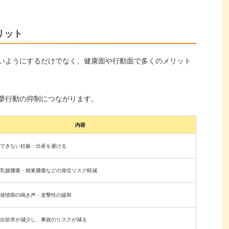
リット
いようにするだけでなく、健康面や行動面で多くのメリット
撃行動の抑制につながります。
内容
できない妊娠・出産を避ける
乳腺腫瘍・精巣腫瘍などの発症リスク軽減
発情期の鳴き声・攻撃性の緩和
出欲求が減少し、事故のリスクが減る