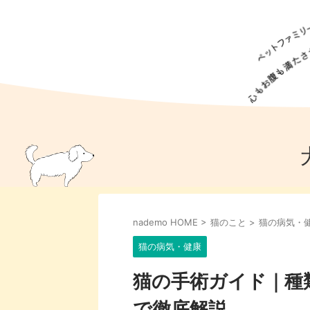
犬の食事
猫の食事
ドッグフード
犬種
猫種
キャッ
犬
猫
犬のこと
猫のこと
ペットフー
nademo HOME
>
猫のこと
>
猫の病気・
犬のしつけ
猫のしつけ
犬のアイ
猫のアイ
猫の病気・健康
猫の手術ガイド｜種
で徹底解説