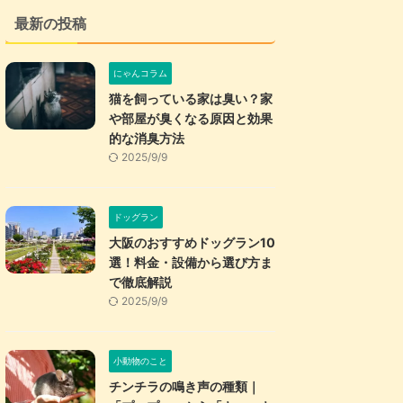
最新の投稿
にゃんコラム
猫を飼っている家は臭い？家
や部屋が臭くなる原因と効果
的な消臭方法
2025/9/9
ドッグラン
大阪のおすすめドッグラン10
選！料金・設備から選び方ま
で徹底解説
2025/9/9
小動物のこと
チンチラの鳴き声の種類｜