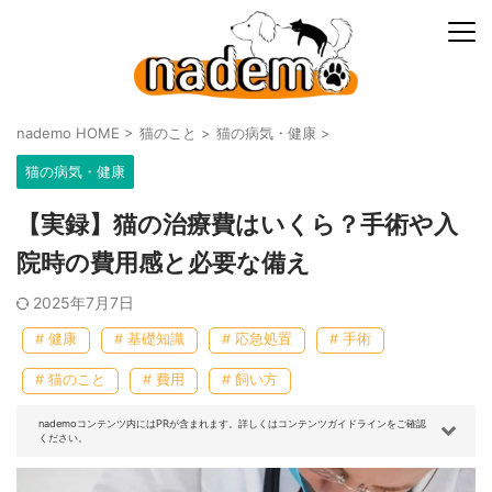
nademo HOME
>
猫のこと
>
猫の病気・健康
>
猫の病気・健康
【実録】猫の治療費はいくら？手術や入
院時の費用感と必要な備え
2025年7月7日
# 健康
# 基礎知識
# 応急処置
# 手術
# 猫のこと
# 費用
# 飼い方
nademoコンテンツ内にはPRが含まれます。詳しくはコンテンツガイドラインをご確認
ください。