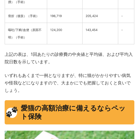
撲）（手術）
骨折（後肢）（手術）
196,719
205,424
-
嘔吐/下痢/血便（原因不
124,200
143,454
-
明）（手術）
上記の表は、1回あたりの診療費の中央値と平均値、および平均入
院日数を示しています。
いずれもあくまで一例となりますが、特に猫がかかりやすい病気
や怪我などになりますので、大まかにでも把握しておくと良いで
しょう。
愛猫の高額治療に備えるならペッ
ト保険