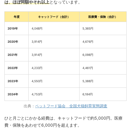
は、ほぼ同額やそれ以上
となっています。
年度
キャットフード（合計）
医療費・保険（合計）
2019年
4,048円
5,365円
2020年
3,914円
4,676円
2021年
3,914円
6,098円
2022年
4,233円
4,461円
2023年
4,550円
5,388円
2024年
4,753円
6,184円
出典：
ペットフード協会 全国犬猫飼育実態調査
ひと月ごとにかかる経費は、キャットフードで約5,000円。医療
費・保険をあわせて6,000円を超えます。