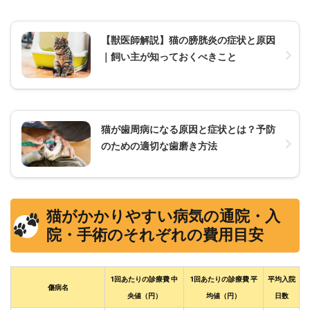
【獣医師解説】猫の膀胱炎の症状と原因
｜飼い主が知っておくべきこと
猫が歯周病になる原因と症状とは？予防
のための適切な歯磨き方法
猫がかかりやすい病気の通院・入
院・手術のそれぞれの費用目安
1回あたりの診療費 中
1回あたりの診療費 平
平均入院
傷病名
央値（円）
均値（円）
日数