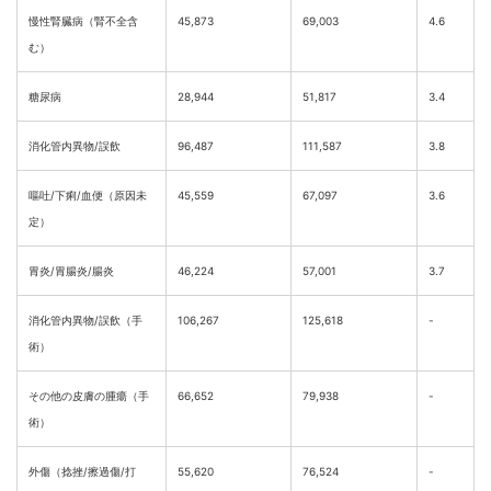
慢性腎臓病（腎不全含
45,873
69,003
4.6
む）
糖尿病
28,944
51,817
3.4
消化管内異物/誤飲
96,487
111,587
3.8
嘔吐/下痢/血便（原因未
45,559
67,097
3.6
定）
胃炎/胃腸炎/腸炎
46,224
57,001
3.7
消化管内異物/誤飲（手
106,267
125,618
-
術）
その他の皮膚の腫瘍（手
66,652
79,938
-
術）
外傷（捻挫/擦過傷/打
55,620
76,524
-