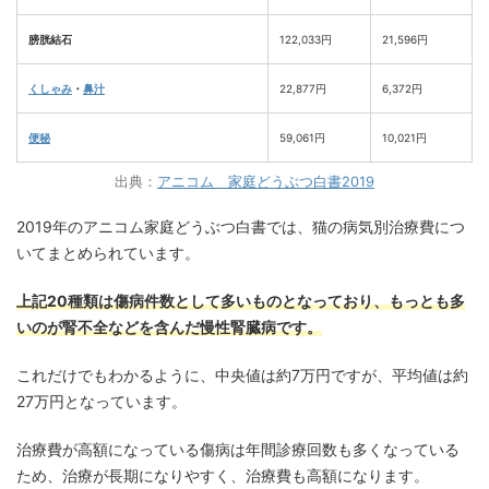
膀胱結石
122,033円
21,596円
くしゃみ
・
鼻汁
22,877円
6,372円
便秘
59,061円
10,021円
出典：
アニコム 家庭どうぶつ白書
2019
2019年のアニコム家庭どうぶつ白書では、猫の病気別治療費につ
いてまとめられています。
上記20種類は傷病件数として多いものとなっており、もっとも多
いのが腎不全などを含んだ慢性腎臓病です。
これだけでもわかるように、中央値は約7万円ですが、平均値は約
27万円となっています。
治療費が高額になっている傷病は年間診療回数も多くなっている
ため、治療が長期になりやすく、治療費も高額になります。