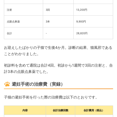
注射
3回
13,200円
点眼点鼻薬
3本
9,900円
合計
-
28,820円
お迎えしたばかりの子猫で生後4か月。診断の結果、猫風邪である
ことがわかりました。
初診料を含めて通院は合計4回。初診から1週間で3回の注射と、合
計3本の点眼点鼻薬でした。
避妊手術の治療費（実録）
子猫の避妊手術を行った際の治療費は以下のとおりです。
内容
合計治療回数
合計費用（税込）