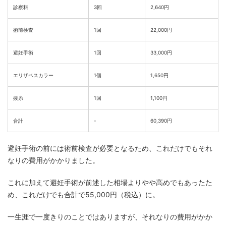
診察料
3回
2,640円
術前検査
1回
22,000円
避妊手術
1回
33,000円
エリザベスカラー
1個
1,650円
抜糸
1回
1,100円
合計
-
60,390円
避妊手術の前には術前検査が必要となるため、これだけでもそれ
なりの費用がかかりました。
これに加えて避妊手術が前述した相場よりやや高めでもあったた
め、これだけでも合計で55,000円（税込）に。
一生涯で一度きりのことではありますが、それなりの費用がかか