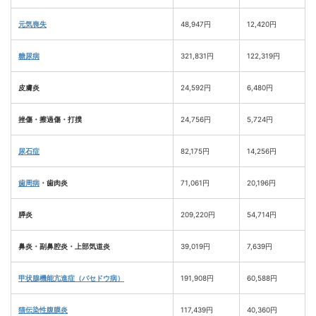
元気喪失
48,947円
12,420円
糖尿病
321,831円
122,319円
皮膚炎
24,592円
6,480円
挫傷・擦過傷・打撲
24,756円
5,724円
尿石症
82,175円
14,256円
歯周病
・歯肉炎
71,061円
20,196円
膵炎
209,220円
54,714円
鼻炎・副鼻腔炎・上部気道炎
39,019円
7,639円
甲状腺機能亢進症（バセドウ病）
191,908円
60,588円
猫伝染性腹膜炎
117,439円
40,360円