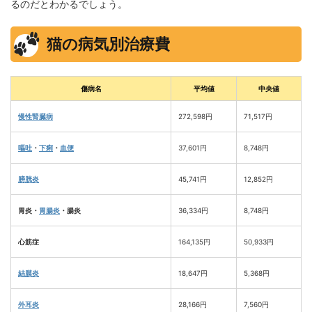
るのだとわかるでしょう。
猫の病気別治療費
傷病名
平均値
中央値
慢性腎臓病
272,598円
71,517円
嘔吐
・
下痢
・
血便
37,601円
8,748円
膀胱炎
45,741円
12,852円
胃炎・
胃腸炎
・腸炎
36,334円
8,748円
心筋症
164,135円
50,933円
結膜炎
18,647円
5,368円
外耳炎
28,166円
7,560円