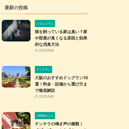
最新の投稿
にゃんコラム
猫を飼っている家は臭い？家
や部屋が臭くなる原因と効果
的な消臭方法
2025/9/9
ドッグラン
大阪のおすすめドッグラン10
選！料金・設備から選び方ま
で徹底解説
2025/9/9
小動物のこと
チンチラの鳴き声の種類｜