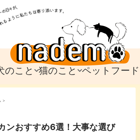
犬のこと
猫のこと
ペットフード
トフード
のお迎え
のお迎え
犬の飼育費・値段
猫の飼育費・値段
なでもごはん
犬の病気・健康
猫の病気・健康
ド
ム
>
テム
テム
愛犬とお出かけ
愛猫とお出かけ
愛犬とのお別れ
愛猫とのお別れ
わ
に
カンおすすめ6選！大事な選び