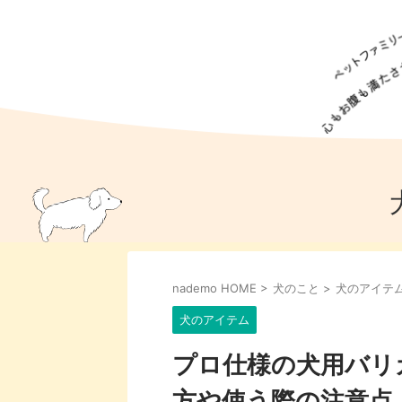
犬の食事
猫の食事
ドッグフード
犬種
猫種
キャッ
犬
猫
犬のこと
猫のこと
ペットフー
nademo HOME
>
犬のこと
>
犬のアイテ
犬のしつけ
猫のしつけ
犬のアイ
猫のアイ
犬のアイテム
プロ仕様の犬用バリ
方や使う際の注意点