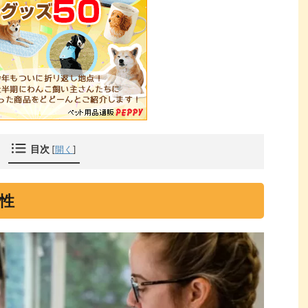
目次
[
開く
]
性