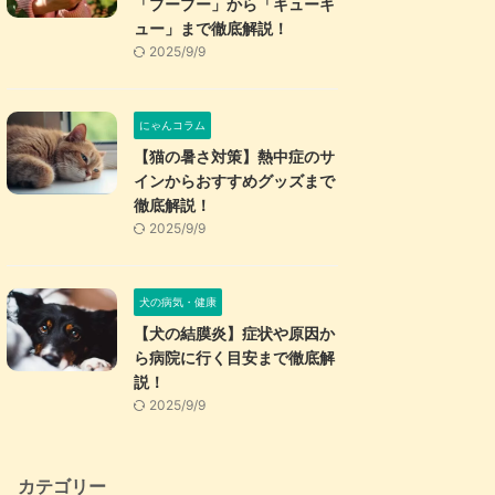
「プープー」から「キューキ
ュー」まで徹底解説！
2025/9/9
にゃんコラム
【猫の暑さ対策】熱中症のサ
インからおすすめグッズまで
徹底解説！
2025/9/9
犬の病気・健康
【犬の結膜炎】症状や原因か
ら病院に行く目安まで徹底解
説！
2025/9/9
カテゴリー