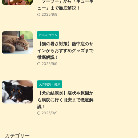
「プープー」から「キューキ
ュー」まで徹底解説！
2025/9/9
にゃんコラム
【猫の暑さ対策】熱中症のサ
インからおすすめグッズまで
徹底解説！
2025/9/9
犬の病気・健康
【犬の結膜炎】症状や原因か
ら病院に行く目安まで徹底解
説！
2025/9/9
カテゴリー