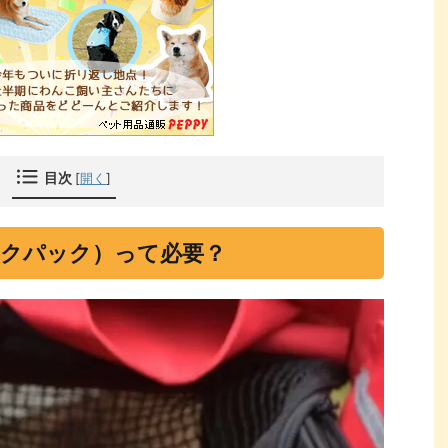
目次
[
開く
]
クパック）って必要？