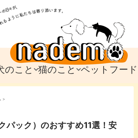
犬のこと
猫のこと
ペットフード
トフード
のお迎え
のお迎え
犬の飼育費・値段
猫の飼育費・値段
なでもごはん
犬の病気・健康
猫の病気・健康
ド
ム
>
テム
テム
愛犬とお出かけ
愛猫とお出かけ
愛犬とのお別れ
愛猫とのお別れ
わ
に
クパック）のおすすめ11選！安