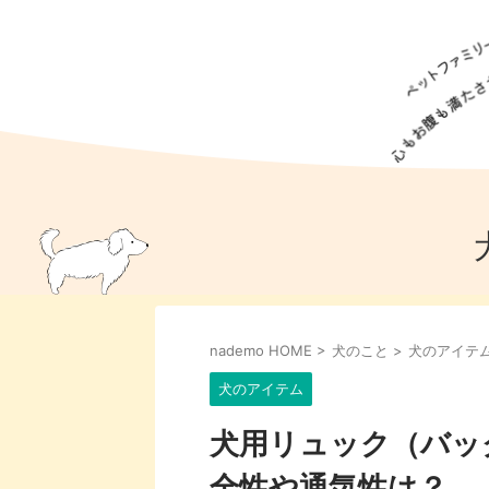
犬の食事
猫の食事
ドッグフード
犬種
猫種
キャッ
犬
猫
犬のこと
猫のこと
ペットフー
nademo HOME
>
犬のこと
>
犬のアイテ
犬のしつけ
猫のしつけ
犬のアイ
猫のアイ
犬のアイテム
犬用リュック（バッ
全性や通気性は？