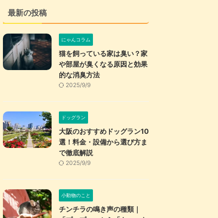
最新の投稿
にゃんコラム
猫を飼っている家は臭い？家
や部屋が臭くなる原因と効果
的な消臭方法
2025/9/9
ドッグラン
大阪のおすすめドッグラン10
選！料金・設備から選び方ま
で徹底解説
2025/9/9
小動物のこと
チンチラの鳴き声の種類｜