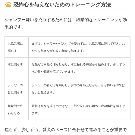
恐怖心を与えないためのトレーニング方法
シャンプー嫌いを克服するためには、段階的なトレーニングが効
果的です。
お風呂場に
まずは、シャワーやバスタブを使わずに、お風呂場に連れて行き、お
慣らす
やつを与えながら良い印象を与えます。
水に慣らす
足先だけを軽く濡らしたり、水に触れる練習から始めます。少しずつ
水の量や範囲を広げていきます。
シャワーの
シャワーの音だけを鳴らし、おやつを与えながら、音が怖いものでは
音に慣らす
ないと教えます。
短時間で終
最初は全身を洗うのではなく、部分洗いから始め、成功体験を積ませ
わらせる
ます。
焦らず、少しずつ、愛犬のペースに合わせて進めることが重要で