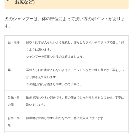
お尻など）
犬のシャンプーは、体の部位によって洗い方のポイントがありま
す。
顔・頭部
目や耳に水が入らないよう注意し、濡らしたタオルやスポンジで優しく拭
くように洗います。
シャンプーを直接つけるのは避けましょう。
耳
耳の入り口に水が入らないように、コットンなどで軽く塞ぐか、耳をしっ
かり押さえて洗います。
耳の裏は汚れが溜まりやすいので丁寧に。
足先・指
散歩で汚れやすい部分です。指の間までしっかりと泡をなじませ、丁寧に
の間
洗いましょう。
お尻・尻
排泄物が付着しやすい部分なので、特に念入りに洗います。
尾