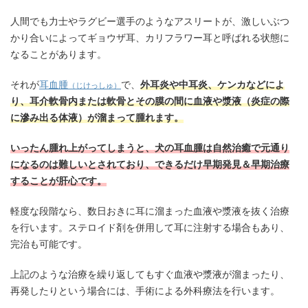
人間でも力士やラグビー選手のようなアスリートが、激しいぶつ
かり合いによってギョウザ耳、カリフラワー耳と呼ばれる状態に
なることがあります。
それが
耳血腫
で、
外耳炎や中耳炎、ケンカなどによ
（じけっしゅ）
り、耳介軟骨内または軟骨とその膜の間に血液や漿液（炎症の際
に滲み出る体液）が溜まって腫れます。
いったん腫れ上がってしまうと、犬の耳血腫は自然治癒で元通り
になるのは難しいとされており、できるだけ早期発見＆早期治療
することが肝心です。
軽度な段階なら、数日おきに耳に溜まった血液や漿液を抜く治療
を行います。ステロイド剤を併用して耳に注射する場合もあり、
完治も可能です。
上記のような治療を繰り返してもすぐ血液や漿液が溜まったり、
再発したりという場合には、手術による外科療法を行います。