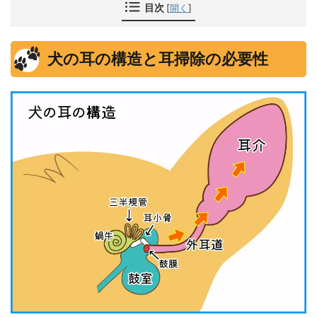
目次
[
開く
]
犬の耳の構造と耳掃除の必要性