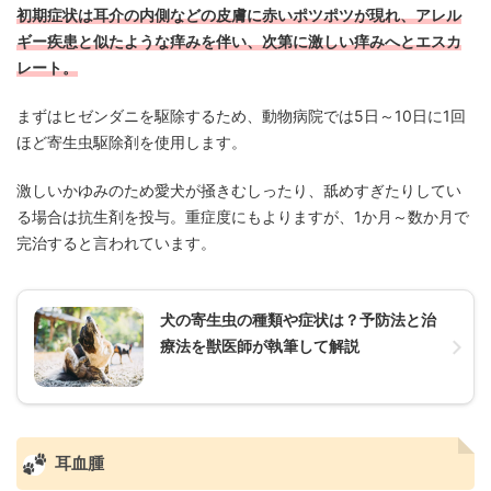
初期症状は耳介の内側などの皮膚に赤いポツポツが現れ、アレル
ギー疾患と似たような痒みを伴い、次第に激しい痒みへとエスカ
レート。
まずはヒゼンダニを駆除するため、動物病院では5日～10日に1回
ほど寄生虫駆除剤を使用します。
激しいかゆみのため愛犬が掻きむしったり、舐めすぎたりしてい
る場合は抗生剤を投与。重症度にもよりますが、1か月～数か月で
完治すると言われています。
犬の寄生虫の種類や症状は？予防法と治
療法を獣医師が執筆して解説
耳血腫