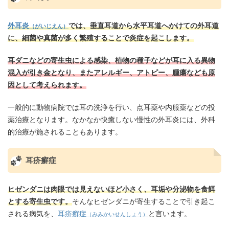
外耳炎
では、垂直耳道から水平耳道へかけての外耳道
（がいじえん）
に、細菌や真菌が多く繁殖することで炎症を起こします。
耳ダニなどの寄生虫による感染、植物の種子などが耳に入る異物
混入が引き金となり、またアレルギー、アトピー、腫瘍なども原
因として考えられます。
一般的に動物病院では耳の洗浄を行い、点耳薬や内服薬などの投
薬治療となります。なかなか快癒しない慢性の外耳炎には、外科
的治療が施されることもあります。
耳疥癬症
ヒゼンダニは肉眼では見えないほど小さく、耳垢や分泌物を食餌
とする寄生虫です。
そんなヒゼンダニが寄生することで引き起こ
される病気を、
耳疥癬症
と言います。
（みみかいせんしょう）