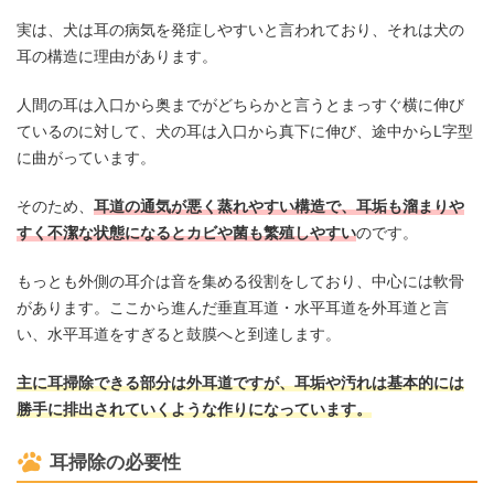
実は、犬は耳の病気を発症しやすいと言われており、それは犬の
耳の構造に理由があります。
人間の耳は入口から奥までがどちらかと言うとまっすぐ横に伸び
ているのに対して、犬の耳は入口から真下に伸び、途中からL字型
に曲がっています。
そのため、
耳道の通気が悪く蒸れやすい構造で、耳垢も溜まりや
すく不潔な状態になるとカビや菌も繁殖しやすい
のです。
もっとも外側の耳介は音を集める役割をしており、中心には軟骨
があります。ここから進んだ垂直耳道・水平耳道を外耳道と言
い、水平耳道をすぎると鼓膜へと到達します。
主に耳掃除できる部分は外耳道ですが、耳垢や汚れは基本的には
勝手に排出されていくような作りになっています。
耳掃除の必要性