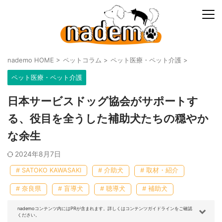
nademo HOME
>
ペットコラム
>
ペット医療・ペット介護
>
ペット医療・ペット介護
日本サービスドッグ協会がサポートす
る、役目を全うした補助犬たちの穏やか
な余生
2024年8月7日
# SATOKO KAWASAKI
# 介助犬
# 取材・紹介
# 奈良県
# 盲導犬
# 聴導犬
# 補助犬
nademoコンテンツ内にはPRが含まれます。詳しくはコンテンツガイドラインをご確認
ください。