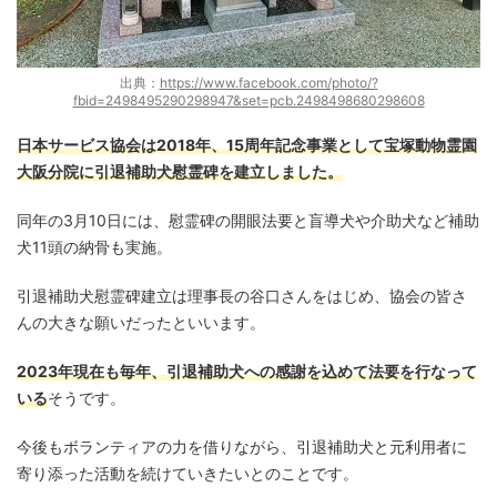
出典：
https://www.facebook.com/photo/?
fbid=2498495290298947&set=pcb.2498498680298608
日本サービス協会は2018年、15周年記念事業として宝塚動物霊園
大阪分院に引退補助犬慰霊碑を建立しました。
同年の3月10日には、慰霊碑の開眼法要と盲導犬や介助犬など補助
犬11頭の納骨も実施。
引退補助犬慰霊碑建立は理事長の谷口さんをはじめ、協会の皆さ
んの大きな願いだったといいます。
2023年現在も毎年、引退補助犬への感謝を込めて法要を行なって
いる
そうです。
今後もボランティアの力を借りながら、引退補助犬と元利用者に
寄り添った活動を続けていきたいとのことです。