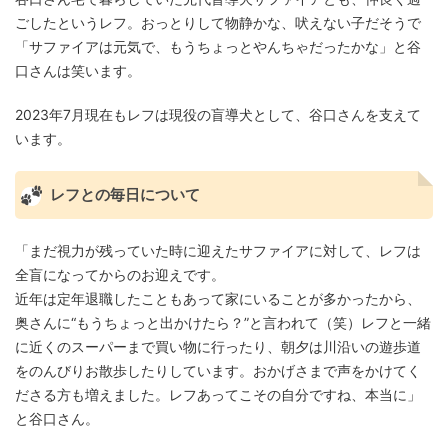
ごしたというレフ。おっとりして物静かな、吠えない子だそうで
「サファイアは元気で、もうちょっとやんちゃだったかな」と谷
口さんは笑います。
2023年7月現在もレフは現役の盲導犬として、谷口さんを支えて
います。
レフとの毎日について
「まだ視力が残っていた時に迎えたサファイアに対して、レフは
全盲になってからのお迎えです。
近年は定年退職したこともあって家にいることが多かったから、
奥さんに“もうちょっと出かけたら？”と言われて（笑）レフと一緒
に近くのスーパーまで買い物に行ったり、朝夕は川沿いの遊歩道
をのんびりお散歩したりしています。おかげさまで声をかけてく
ださる方も増えました。レフあってこその自分ですね、本当に」
と谷口さん。