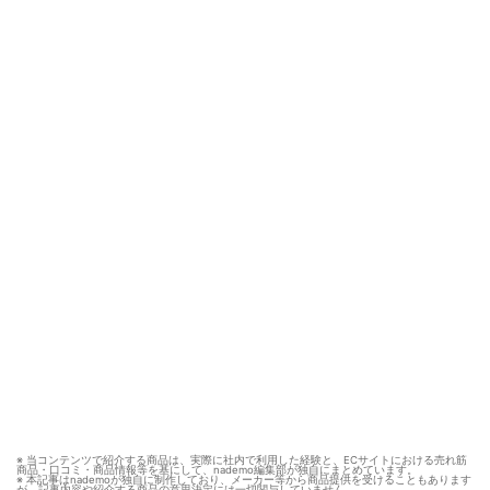
※ 当コンテンツで紹介する商品は、実際に社内で利用した経験と、ECサイトにおける売れ筋
商品・口コミ・商品情報等を基にして、nademo編集部が独自にまとめています。
※ 本記事はnademoが独自に制作しており、メーカー等から商品提供を受けることもあります
が、記事内容や紹介する商品の意思決定には一切関与していません。