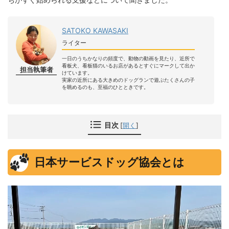
SATOKO KAWASAKI
ライター
一日のうちかなりの頻度で、動物の動画を見たり、近所で
看板犬、看板猫のいるお店があるとすぐにマークして出か
担当執筆者
けています。
実家の近所にある大きめのドッグランで遊ぶたくさんの子
を眺めるのも、至福のひとときです。
目次
[
開く
]
日本サービスドッグ協会とは