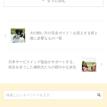
もっと読む
すが、みんなで行くのは初めての
試みです。 今回、初詣の場所と
して選んだのは埼玉県川口市に鎮
座する鎮守氷川神社（ちんじゅひ
かわじんじゃ）。 飼い主3人、ワ
ンコ4頭で参拝してきた様子をレ
ポートします！ 愛犬と一緒に参
犬の飼い方の完全ガイド！お迎えする前と
拝できる鎮守氷川神社って？
後に必要なもの一覧
「氷川神社」という名前は、お聞
きしたことがある方も多いのでは
ないでしょうか。 実はこの氷川
神社、関東を中心に全国に300社
ほどあり、鎮守氷川神社 ...
日本サービスドッグ協会がサポートする、
役目を全うした補助犬たちの穏やかな余生