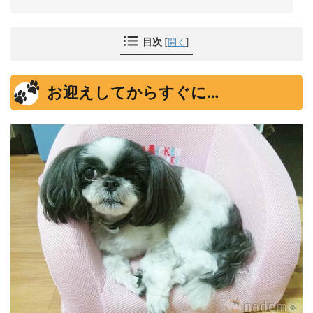
目次
[
開く
]
お迎えしてからすぐに…