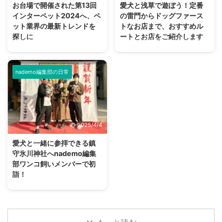
暑さを吹き飛ばす、背筋がゾッと
お台場で開催された第13回
愛犬と浅草で遊ぼう！定番
京都八王子市にある標高599mの
冷えてしまいそうな企画を決行し
インターペット2024へ、ペ
の雷門からドッグファース
山で、富士山の6分の1ほどの高
ます。 ワンコには幽霊が見える
ット業界の最新トレンドを
トなお店まで、おすすめル
さ。 日本国内で登山ができる山
のか 古来より犬には幽霊が見え
探しに
ートとお店をご紹介します
の中でも、登りやすさから非常に
るとか、亡くなったワンコが守護
2024年4月4日から7日まで東京
愛犬家の方は大切な愛犬と、色々
人気が高いことで知られていま
霊となるなど、スピリチュアル的
ビッグサイトで開催されたペット
なところにお出かけしているかと
す。 すぐ近くに電車と高速道 ...
な話が尽きない動物です。 では
の祭典「インターペット」に参加
思います。 そこで今回ご紹介し
ワンコに人間には見え ...
nademo編集部の日常
してきました。 朝、開始時間に
たいのが浅草です。 実は浅草
行ったものの入り口は長蛇の列。
は、ワンコと一緒に楽しめるとこ
多くの来場者に混じってわんこや
ろがとっても多いんですよ！ 本
ニャンコもたくさん来ていた、大
記事では、愛犬との浅草を楽しむ
盛況イベントのレポートをお届け
プランをご紹介していきます。
2025/4/4
します。 インターペットとは ペ
愛犬と浅草を散策するルートにつ
ットにまつわるフードやグッズの
いて 今回は効率よく回るため、
愛犬と一緒に参拝できる鎮
展示会・インターペットは、国内
上記のルートで愛犬と浅草を散策
守氷川神社へnademo編集
最大のペットイベントです。「人
して行きます。 お車の方は、近
部ワンコ飼いメンバーで初
とペットの豊かな暮らし」をテー
くに雷門地下駐車場がありますの
詣！
マに毎年、開催されています。
で（上記画像、緑の箇所）ここに
2024年が始まり、nademo編集
2023年には600社以上がブース
車を止められます。 ルート概要
部で愛犬を連れて初詣に行こうと
出展し連日、多くの来場者で賑わ
スタートは雷門からです。 浅草
いう話が挙がりました。 私を含
いました。 13回目 ...
寺を目指しつつ、犬猫用品店であ
めて個々に毎年行っているようで
...