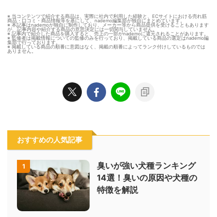
※ 当コンテンツで紹介する商品は、実際に社内で利用した経験と、ECサイトにおける売れ筋
商品・口コミ・商品情報等を基にして、nademo編集部が独自にまとめています。
※ 本記事はnademoが独自に制作しており、メーカー等から商品提供を受けることもあります
が、記事内容や紹介する商品の意思決定には一切関与していません。
※ 記事内で紹介した商品を購入すると、売上の一部がnademoに還元されることがあります。
※ 監修者は掲載情報についての監修のみを行っており、掲載している商品の選定はnademo編
集部で行っております。
※ 掲載している商品の順番に意図はなく、掲載の順番によってランク付けしているものでは
ありません。
おすすめの人気記事
臭いが強い犬種ランキング
1
14選！臭いの原因や犬種の
特徴を解説