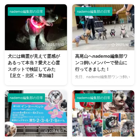
nademo編集部の日常
nademo編集部の日常
2025/11/10
2025/4/4
犬には幽霊が見えて霊感が
高尾山へnademo編集部ワ
あるって本当？愛犬と心霊
ンコ飼いメンバーで登山に
スポットで検証してみた
行ってきました！
【足立・北区・草加編】
先日、nademo編集部ワンコ飼い
メンバーで登山に行ってきまし
愛犬が突如、人も物もない方を向
た！ 登ったのは観光客からの登
いて唸りだしたり吠えたりした！
山者も多く、令和2年に日本遺産
このようなことを経験をしたり見
nademo編集部の日常
nademo編集部の日常
に認定された東京都八王子市にあ
たことがある方は、多いのではな
る「高尾山」。 私以外のメンバ
いでしょうか？ 「まさか…何かが
ーは登山経験者でしたが、ワンコ
見えている？…」 これは検証して
と行くのは初めてとのこと。 高
みたいと思い、nademo編集部の
尾山や、山を駆け登るワンコたち
ワンコと一緒に心霊スポットに行
2024/8/7
2024/10/28
の一日をレポートします！ 東京
ってみることにしました。 夏の
都八王子市の高尾山 高尾山は東