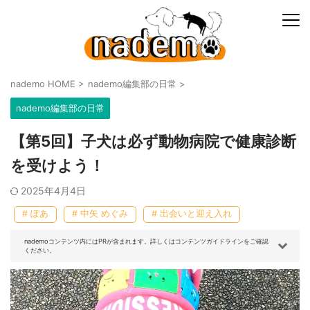
nademo HOME
>
nademo編集部の日常
>
nademo編集部の日常
【第5回】子犬は必ず動物病院で健康診断
を受けよう！
2025年4月4日
# ぽあ
# 中矢 めぐみ
# 出会いと迎え入れ
nademoコンテンツ内にはPRが含まれます。詳しくはコンテンツガイドラインをご確認
ください。