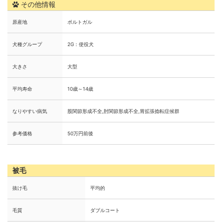
その他情報
原産地
ポルトガル
犬種グループ
2G：使役犬
大きさ
大型
平均寿命
10歳～14歳
なりやすい病気
股関節形成不全,肘関節形成不全,胃拡張捻転症候群
参考価格
50万円前後
被毛
抜け毛
平均的
毛質
ダブルコート