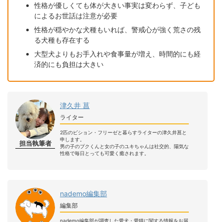
性格が優しくても体が大きい事実は変わらず、子ども
によるお世話は注意が必要
性格が穏やかな犬種もいれば、警戒心が強く荒さの残
る犬種も存在する
大型犬よりもお手入れや食事量が増え、時間的にも経
済的にも負担は大きい
津久井 菖
ライター
2匹のビション・フリーゼと暮らすライターの津久井菖と
申します。
担当執筆者
男の子のプクくんと女の子のユキちゃんは社交的、陽気な
性格で毎日とっても可愛く癒されます。
nademo編集部
編集部
nademo編集部が調査した愛犬・愛猫に関する情報をお届