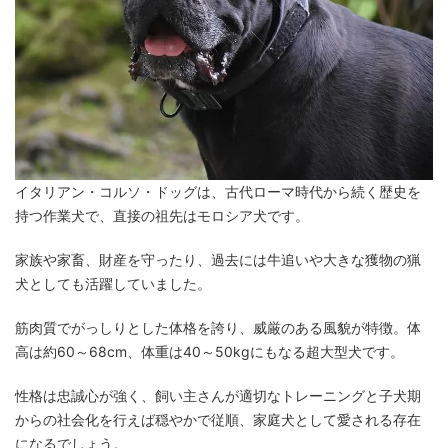
イタリアン・コルソ・ドッグは、古代ローマ時代から続く歴史を
持つ作業犬で、直接の祖先はモロシア犬です。
家族や家畜、財産を守ったり、過去には牛追いや大きな獲物の猟
犬としても活躍していました。
筋肉質でがっしりとした体格を誇り、威厳のある風貌が特徴。体
高は約60～68cm、体重は40～50kgにもなる超大型犬です。
性格は忠誠心が強く、飼い主さんが適切なトレーニングと子犬期
からの社会化を行えば穏やかで従順、家庭犬として愛される存在
になるでしょう。