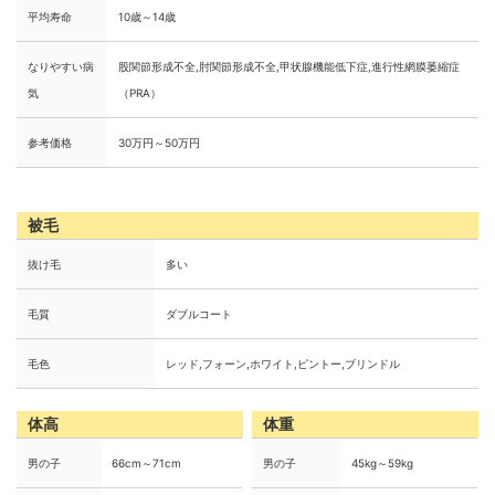
平均寿命
10歳～14歳
なりやすい病
股関節形成不全,肘関節形成不全,甲状腺機能低下症,進行性網膜萎縮症
気
（PRA）
参考価格
30万円～50万円
被毛
抜け毛
多い
毛質
ダブルコート
毛色
レッド,フォーン,ホワイト,ピントー,ブリンドル
体高
体重
男の子
66cm～71cm
男の子
45kg～59kg