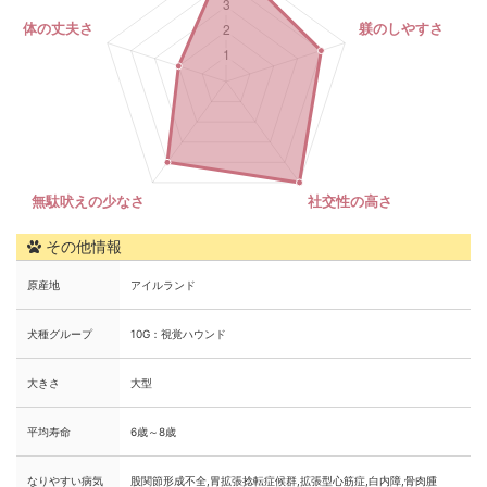
その他情報
原産地
アイルランド
犬種グループ
10G：視覚ハウンド
大きさ
大型
平均寿命
6歳～8歳
なりやすい病気
股関節形成不全,胃拡張捻転症候群,拡張型心筋症,白内障,骨肉腫