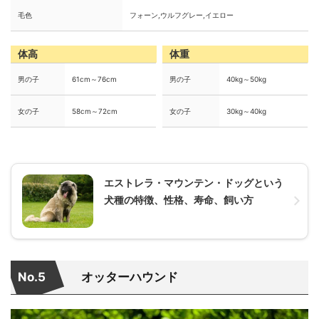
毛色
フォーン,ウルフグレー,イエロー
体高
体重
男の子
61cm～76cm
男の子
40kg～50kg
女の子
58cm～72cm
女の子
30kg～40kg
エストレラ・マウンテン・ドッグという
犬種の特徴、性格、寿命、飼い方
No.5
オッターハウンド