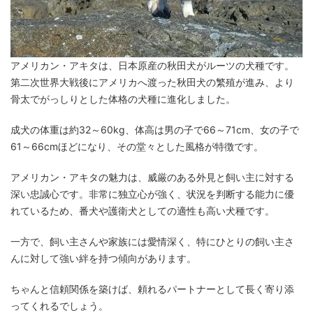
アメリカン・アキタは、日本原産の秋田犬がルーツの犬種です。
第二次世界大戦後にアメリカへ渡った秋田犬の繁殖が進み、より
骨太でがっしりとした体格の犬種に進化しました。
成犬の体重は約32～60kg、体高は男の子で66～71cm、女の子で
61～66cmほどになり、その堂々とした風格が特徴です。
アメリカン・アキタの魅力は、威厳のある外見と飼い主に対する
深い忠誠心です。非常に独立心が強く、状況を判断する能力に優
れているため、番犬や護衛犬としての適性も高い犬種です。
一方で、飼い主さんや家族には愛情深く、特にひとりの飼い主さ
んに対して強い絆を持つ傾向があります。
ちゃんと信頼関係を築けば、頼れるパートナーとして長く寄り添
ってくれるでしょう。