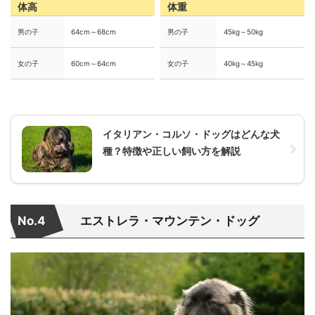
体高
体重
男の子
64cm～68cm
男の子
45kg～50kg
女の子
60cm～64cm
女の子
40kg～45kg
イタリアン・コルソ・ドッグはどんな犬
種？特徴や正しい飼い方を解説
No.4
エストレラ・マウンテン・ドッグ