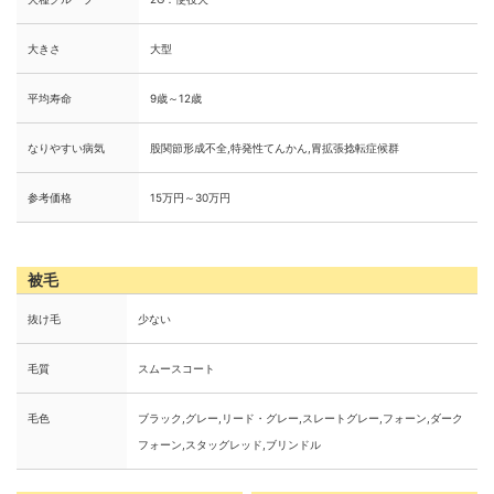
大きさ
大型
平均寿命
9歳～12歳
なりやすい病気
股関節形成不全,特発性てんかん,胃拡張捻転症候群
参考価格
15万円～30万円
被毛
抜け毛
少ない
毛質
スムースコート
毛色
ブラック,グレー,リード・グレー,スレートグレー,フォーン,ダーク
フォーン,スタッグレッド,ブリンドル