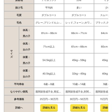
抜け毛
平均的
多い
少な
毛質
ダブルコート
ダブルコート
スムース
毛色
グレー,ブリンドル,レッド,ブラック,ピュア・ホワイト,フォーン
レッド,フォーン,ホワイト,ピントー,ブリンドル
体高：
81cm～86cm
66cm～71cm
64cm～6
男の子
体高：
71cm以上
61cm～66cm
60cm～6
サイズ
女の子
体重：
54.5kg以上
45kg～59kg
45kg～5
男の子
体重：
40.5kg以上
32kg～45kg
40kg～4
女の子
平均寿命
6歳～8歳
10歳～14歳
9歳～1
なりやすい病気
股関節形成不全,胃拡張捻転症候群,拡張型心筋症,白内障,骨肉腫
股関節形成不全,肘関節形成不全,甲状腺機能低下症,進行性網膜萎縮症（PRA）
参考価格
25万円～30万円
30万円～50万円
15万円～
詳細へ
詳細を見る
詳細を見る
詳細を