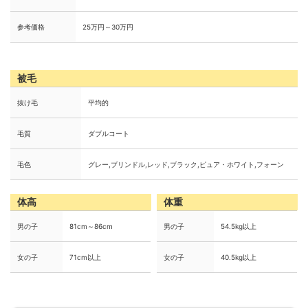
参考価格
25万円～30万円
被毛
抜け毛
平均的
毛質
ダブルコート
毛色
グレー,ブリンドル,レッド,ブラック,ピュア・ホワイト,フォーン
体高
体重
男の子
81cm～86cm
男の子
54.5kg以上
女の子
71cm以上
女の子
40.5kg以上