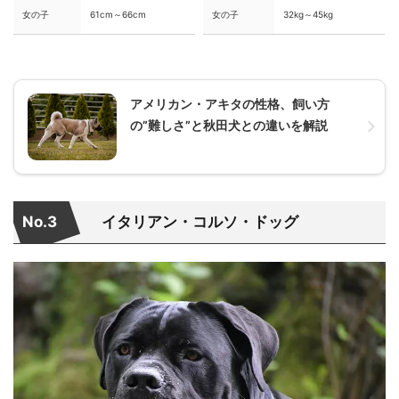
女の子
61cm～66cm
女の子
32kg～45kg
アメリカン・アキタの性格、飼い方
の”難しさ”と秋田犬との違いを解説
No.3
イタリアン・コルソ・ドッグ