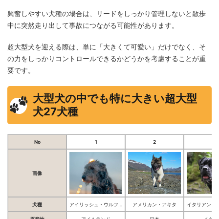
興奮しやすい犬種の場合は、リードをしっかり管理しないと散歩
中に突然走り出して事故につながる可能性があります。
超大型犬を迎える際は、単に「大きくて可愛い」だけでなく、そ
の力をしっかりコントロールできるかどうかを考慮することが重
要です。
大型犬の中でも特に大きい超大型
犬27犬種
No
1
2
3
画像
犬種
アイリッシュ・ウルフハウンド
アメリカン・アキタ
原産地
アイルランド
日本
イタリ