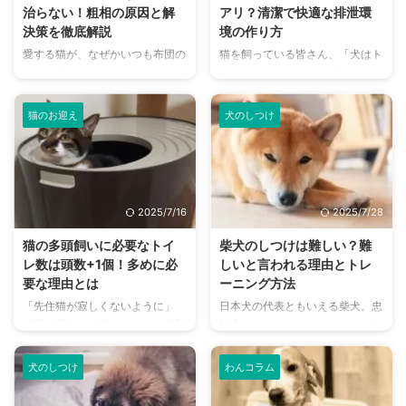
治らない！粗相の原因と解
アリ？清潔で快適な排泄環
決策を徹底解説
境の作り方
愛する猫が、なぜかいつも布団の
猫を飼っている皆さん、「犬はト
上で粗相をしてしまう――そんな
イレシートのみだし、猫のトイレ
お悩みを抱えていませんか？「何
もトイレシートのみというのもあ
度しつけても治らない」「もう諦
りなのでは？」と疑問に思ったこ
猫のお迎え
犬のしつけ
めるしかないの？」と途方に暮れ
とはありませんか。 一般的な猫
ている飼い主さんもいるかもしれ
のトイレには猫砂を使用します
ません。 しかし、猫が布団でト
が、中には「シートだけで済ませ
イレをしてしまう行動は、単なる
たい」「猫砂の飛び散りが気にな
「イタズラ」や「わがまま」では
る」といった理由から、トイレシ
2025/7/16
2025/7/28
なく、猫からの何らかのSOSサイ
ートだけの使用を検討している飼
ンであることがほとんどです。
い主さんもいらっしゃるかもしれ
猫の多頭飼いに必要なトイ
柴犬のしつけは難しい？難
この問題は、泌尿器系の病気か
ません。 しかし、猫には特有の
レ数は頭数+1個！多めに必
しいと言われる理由とトレ
ら、トイレ環境への不満、ストレ
排泄習性があり、シートのみでの
要な理由とは
ーニング方法
ス、分離不安など、さまざまな原
使用は猫にとってストレスになる
「先住猫が寂しくないように」
日本犬の代表ともいえる柴犬。忠
因が考えられます。原因を正しく
可能性も。 この記事では、猫の
「兄弟同士でお迎えしたい」「野
誠心のあるイメージを持つ人も多
理解し、適切な対策を講じなけれ
トイレにシートのみを使用する場
良猫を保護した」そのような理由
いですが、しつけが難しい犬種と
ば、粗相はなかなか治らず、飼い
合のメリット・デメリット、猫の
から、猫の多頭飼いを検討する人
も言われています。 昔ながらの
...
習 ...
犬のしつけ
わんコラム
も多いことでしょう。 複数の猫
日本犬ではありますが、しっかり
と暮らすにあたって気になること
としたしつけをしなければ思わぬ