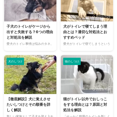
はたくさんありますが、その中の
事故やトラブルに遭遇すること
ひとつがトイレ問題。トイレはど
も。 そういった事故が起こる前
のように用意し使い分ければよい
に知っておきたい柴犬のこと。特
2025/8/4
2025/7/25
のか、迷ってしまいますよね。
に本記事では、柴犬のしつけにつ
本記事では、猫を多頭飼いする際
いて解説しています。 柴犬のし
子犬のトイレがケージから
犬がトイレで寝てしまう理
のトイレ問題について解説しま
つけが難しいって本当？柴犬をお
出すと失敗する？6つの理由
由とは？適切な対処法とお
す。 この記事の結論 猫の多頭飼
迎えしたいのだけど、大丈夫か
と対処法を解説
すすめベッド
いをする前に、緊急時に合わせて
な……しつけが上手くいかなくて
愛犬のトイレ事情は悩みのタネ。
愛犬がトイレで寝てしまうという
利用できる部屋の数を確保してお
困っている 上記のように考えて
「ケージで上手にトイレができる
お悩みをお持ちの飼い主さんは、
く 多頭飼い時のトイレの数は、
いる人は、ぜひ参考にしてみてく
ようになったのに、ケージの外だ
少なくないのではないでしょう
猫の頭数+1がもっとも理想的 猫
ださいね。 この記事の結論 柴犬
と失敗してしまう……。」トイレ
か。 本来、快適であるはずの場
...
は ...
犬のしつけ
猫のしつけ
問題は多く、そのように悩んでい
所とは違うところで寝るのには何
る飼い主さんも多いことでしょ
かしら理由があります。 今回
う。 トイレに成功することは、
は、あらゆる角度から犬がトイレ
飼い主さんにとっても愛犬自身に
で寝てしまう理由を探りました。
とっても嬉しいこと。そこで今回
トイレで寝る可能性のある理由や
2025/7/30
2025/10/8
は、子犬がトイレを失敗する原因
対策について、わかりやすくまと
とその対処法について解説しま
めています。 この記事の結論 愛
【徹底解説】犬に覚えさせ
猫がトイレ以外でおしっこ
す。愛犬のトイレトレーニングに
犬がトイレで寝るのは、寝床・居
たいしつけとその順番を詳
をする理由とは？原因と対
苦戦している人は、ぜひ最後まで
心地のいい場所と認識している可
しく解説
処法を解説
ご覧ください。 この記事の結論
能性がある 飼い主さんに構って
新しい家族として子犬を迎え入れ
「せっかく猫用のトイレを新しく
ケージ内のトイレに慣れていた
もらいたかったり、不安を抱えて