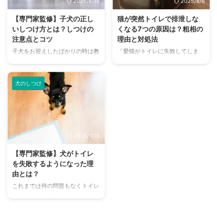
2025/6/18
2025/8/6
しかねません。 今回は愛猫と暮
うのが難しいもの。 この記事で
らしている方、これから猫を飼お
は愛犬がおしっこに失敗してしま
【専門家監修】子犬の正し
猫が突然トイレで排泄しな
うと思っている方も必読の、猫の
う理由やその対処法、トイレのし
いしつけ方とは？しつけの
くなる7つの原因は？粗相の
しつけを上手に行う具体的なヒン
つけの手順について詳しく解説し
注意点とコツ
理由と対処法
トが満載です。 この記事の結論
ています。 愛犬のトイレの問題
子犬をお迎えしたばかりの時は教
「愛猫がトイレに失敗してしま
猫はしつけが難しい動物だが、時
でお悩みの方はぜひ参考にしてく
えることが多く、どんなしつけか
う」「今までできていたのにトイ
間をかければしつけることは可能
ださいね。 この記事の結論 トイ
ら始めれば良いのか迷う飼い主さ
レでちゃんと排泄できていない」
問題行動やトラブル回避のた ...
レのしつけは、愛犬と一緒に暮ら
んも多いのではないでしょうか。
など急にトイレを使わなくなって
...
犬のしつけ
子犬期特有の愛らしさもあって、
困ってしまうことってありますよ
ついつい甘やかしてしまいたくな
ね。 こちらの記事では、突然、
ることもありますよね。 しか
愛猫がトイレを使わなくなってし
し、家族として一緒に暮らしてい
まう原因と対処法について詳しく
く以上は社会のマナーを守れない
解説しています。愛猫のトイレで
2025/7/16
と、飼い主さんはもちろん愛犬自
お悩みの方、トイレのしつけ方に
身もトラブルに巻き込まれること
奮闘中の方はぜひ参考にしてくだ
【専門家監修】犬がトイレ
があります。 この記事では、子
さいね。 この記事の結論 猫が突
を失敗するようになった理
犬期にとても大切になるしつけに
然トイレで排泄しなくなるのは、
由とは？
ついて解説しています。愛犬の楽
ストレスや病気などさまざまな原
これまでは何の問題もなくトイレ
しい暮らしに欠かせないしつけに
因が考えられる 猫がトイレで排
ができていた子であっても、ある
ついて、しっかりと知っていきま
泄しなくなったら原因を探り、ひ
日突然、失敗するようになること
しょう。 この記事の結論 子犬 ...
とつずつ対策して改善を目指す ...
があります。 トイレを失敗する