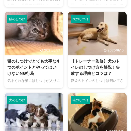
た際、一番最初の課題ともいえる
買ったのに、全然トイレを使って
ら、ケージ外でも慣れる必要があ
いてトイレで寝ることもある 改
のがしつけです。 どのようにし
くれない。」 「それどころか、
る トイレのタイミングを見逃さ
善のためにベッドやトイレトレー
つけを覚えさせればよいのか、い
布団やカーペットなど、トイレ以
ず、 ...
な ...
猫のしつけ
犬のしつけ
つからしつけを始めればよいのか
外の場所におしっこして困ってし
不安に感じている飼い主さんも多
まう。」 愛猫との暮らしでは良
いことでしょう。 悩みのタネに
くある悩みごとですが、原因と対
なりがちだからこそ知っておきた
処法を理解しておかないと、なか
い、犬のしつけの順番やコツを解
なか解決しない問題です。 猫は
2025/5/21
2025/6/10
説しています。 新しく家族をお
本来、トイレトレーニングが難し
迎えした人やこれからお迎え予定
い生き物ではないため、粗相をし
猫のしつけでとても大事な4
【トレーナー監修】犬のト
の人は、ぜひ最後まで読んでみて
てしまうならば理由があります。
つのポイントとやってはい
イレのしつけ方を解説！失
くださいね。 この記事の結論 愛
こちらの記事では愛猫がトイレ以
けないNG行為
敗する理由とコツは？
犬へのしつけは、愛犬自身の身を
外でおしっこしてしまう原因や、
気まぐれな猫にはしつけが入りに
愛犬のトイレのしつけは飼い主さ
守るためにも必要なこと 簡単な
粗相・マーキング行動を防ぐため
くいと、昔からよく言われていま
んが最初に頭を悩ませる問題で
ものから覚えてもらい、トレーニ
の対処法について解説していま
すが本当でしょうか。 結論から
す。 何度も言い聞かせているの
ング自体にも慣れてもらう ト ...
す。愛猫のトイレのトラブルでお
申しますと、答えはノーです。猫
に愛犬がおしっこを失敗してしま
...
犬のしつけ
猫のしつけ
にもしつけできますし、ちゃんと
って、毎回片付けるのが大変だと
しつけないとイタズラや粗相をし
感じている人も多いのではないで
て、飼い主さんが困ることに。
しょうか。 実はトイレのしつけ
それどころか、愛猫自らの生命が
はデリケートなので、注意点やポ
危うくなるような事態も引き起こ
イントを守らなければ覚えてもら