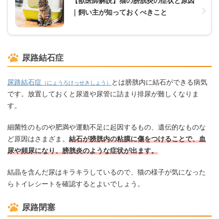
【獣医師解説】猫の膀胱炎の症状と原因
｜飼い主が知っておくべきこと
尿路結石症
尿路結石症
とは膀胱内に結石ができる病気
（にょうろけっせきしょう）
です。放置しておくと尿道や尿管に詰まり排尿が難しくなりま
す。
細菌性のものや肥満や運動不足に起因するもの、遺伝的なものな
ど原因はさまざま。
結石が膀胱内の粘膜に傷をつけることで、血
尿や頻尿になり、膀胱炎のような症状が出ます。
結晶を含んだ尿はキラキラしているので、猫の様子が気になった
らトイレシートを確認するとよいでしょう。
尿路閉塞