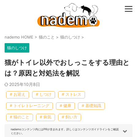
nademo HOME
>
猫のこと
>
猫のしつけ
>
猫のしつけ
猫がトイレ以外でおしっこをする理由と
は？原因と対処法を解説
2025年10月8日
# お迎え
# しつけ
# ストレス
# トイレトレーニング
# 健康
# 基礎知識
# 猫のこと
# 病気
# 飼い方
nademoコンテンツ内にはPRが含まれます。詳しくはコンテンツガイドラインをご確認
ください。