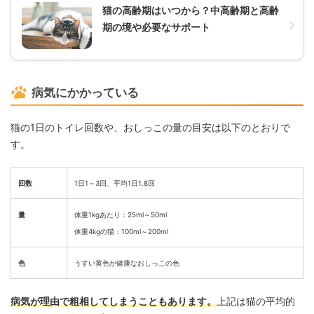
猫の高齢期はいつから？中高齢期と高齢
期の境や必要なサポート
病気にかかっている
猫の1日のトイレ回数や、おしっこの量の目安は以下のとおりで
す。
回数
1日1～3回、平均1日1.8回
量
体重1kgあたり：25ml～50ml
体重4kgの猫：100ml～200ml
色
うすい黄色が健康なおしっこの色
病気が理由で粗相してしまうこともあります。
上記は猫の平均的