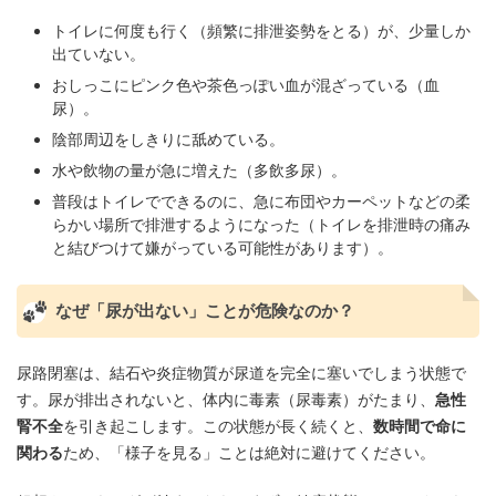
トイレに何度も行く（頻繁に排泄姿勢をとる）が、少量しか
出ていない。
おしっこにピンク色や茶色っぽい血が混ざっている（血
尿）。
陰部周辺をしきりに舐めている。
水や飲物の量が急に増えた（多飲多尿）。
普段はトイレでできるのに、急に布団やカーペットなどの柔
らかい場所で排泄するようになった（トイレを排泄時の痛み
と結びつけて嫌がっている可能性があります）。
なぜ「尿が出ない」ことが危険なのか？
尿路閉塞は、結石や炎症物質が尿道を完全に塞いでしまう状態で
す。尿が排出されないと、体内に毒素（尿毒素）がたまり、
急性
腎不全
を引き起こします。この状態が長く続くと、
数時間で命に
関わる
ため、「様子を見る」ことは絶対に避けてください。