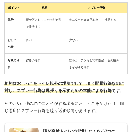
ポイント
粗相
スプレー行為
体勢
腰を落としてしゃがむ姿勢
主に立ったまま尾を立てて排泄する
で排泄する
おしっこ
多い
少ない
の量
対象の場
好みの場所
壁やカーテンなどの布製品、他の猫のニ
所
オイがする場所
粗相はおしっこをトイレ以外の場所でしてしまう問題行為なのに
対し、スプレー行為は縄張りを示すための本能による行為
です。
そのため、他の猫のニオイがする場所におしっこをかけたり、同
じ場所にスプレー行為を繰り返す傾向があります。
猫が突然トイレで排泄しなくなる7つの