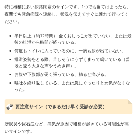
特に雄猫に多い尿路閉塞のサインです。1つでも当てはまったら、
夜間でも緊急病院へ連絡し、状況を伝えてすぐに連れて行ってく
ださい。
半日以上（約12時間） 全くおしっこが出ていない、または最
後の排泄から時間が経っている。
何度もトイレに入っているのに、一滴も尿が出ていない。
排泄姿勢をとる際、苦しそうにうずくまって鳴いている（普
段と違う大きな声やうめき声）。
お腹や下腹部が硬く張っている、触ると痛がる。
嘔吐を繰り返している、または急にぐったりと元気がなくな
った。
要注意サイン（できるだけ早く受診が必要）
膀胱炎や尿石症など、病気が原因で粗相が起きている可能性が高
いサインです。