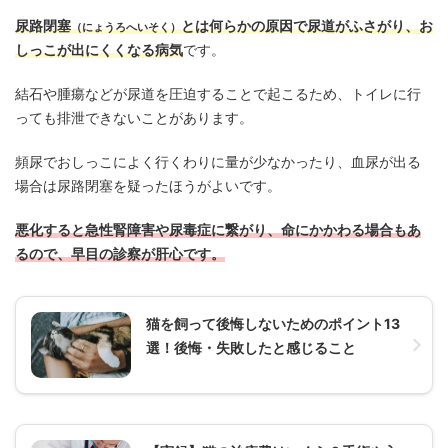
尿路閉塞
とは何らかの原因で尿道がふさがり、お
（にょうろへいそく）
しっこが出にくくなる病気
です。
結石や腫瘍などが尿道を圧迫することで起こるため、トイレに行
っても排泄できないことがあります。
頻尿でおしっこによく行くわりに量が少なかったり、血尿が出る
場合は尿路閉塞を疑ったほうがよいです。
悪化すると急性腎障害や尿毒症に
繋がり
、命にかかわる場合もあ
るので、早目の診察が肝心です。
猫を飼って後悔しないためのポイント13
選！後悔・失敗したと感じること