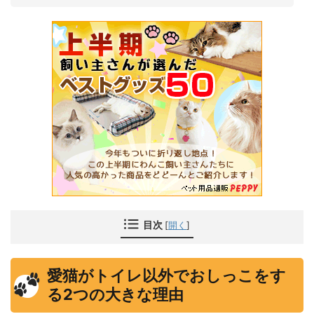
目次
[
開く
]
愛猫がトイレ以外でおしっこをす
る2つの大きな理由