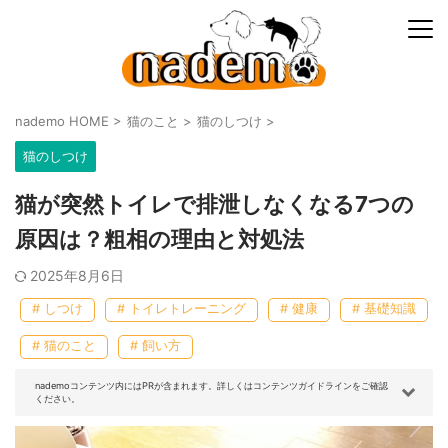
nademo HOME
>
猫のこと
>
猫のしつけ
>
猫のしつけ
猫が突然トイレで排泄しなくなる7つの
原因は？粗相の理由と対処法
2025年8月6日
# しつけ
# トイレトレーニング
# 健康
# 基礎知識
# 猫のこと
# 飼い方
nademoコンテンツ内にはPRが含まれます。詳しくはコンテンツガイドラインをご確認
ください。