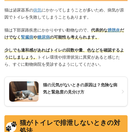
猫は泌尿器系の
病気
にかかってしまうことが多いため、病気が原
因でトイレを失敗してしまうこともあります。
猫は下部尿路疾患にかかりやすい動物なので、
代表的な
膀胱炎
だ
けでなく
腎臓病
や
糖尿病
の可能性も考えられます。
少しでも違和感があればトイレの回数や量、色などを確認するよ
うにしましょう。
トイレ環境や排泄状況に異変があると感じた
ら、すぐに動物病院を受診するようにしてください。
猫の元気がないときの原因は？危険な病
気と緊急度の見分け方
猫がトイレで排泄しないときの対
処法