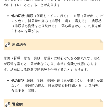
めにトイレにとどまることがあります。
他の症状:
頻尿（何度もトイレに行く）、血尿（尿が赤い、ピ
ンク色）、排尿時の痛み（排尿中に鳴く、震える）、残尿感
（排尿後も姿勢をとり続ける）、落ち着きがない、お腹を触
られるのを嫌がる。
尿路結石
尿路（腎臓、尿管、膀胱、尿道）に結石ができる病気です。結石
が尿道を塞ぐと、尿が出なくなり、非常に危険な状態になりま
す。結石による刺激で膀胱炎を併発することもあります。
他の症状:
頻尿、血尿、排尿困難（尿が出にくい、少量しか出
ない）、排尿時の痛み、排尿姿勢を長時間とる、元気消失、
食欲不振、嘔吐。
腎臓病