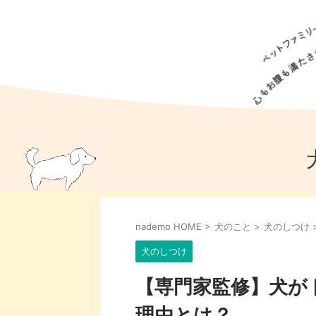
犬の食事
猫の食事
ドッグフード
犬種
猫種
キャッ
犬
猫
犬のこと
猫のこと
ペットフー
nademo HOME
>
犬のこと
>
犬のしつけ
犬のしつけ
猫のしつけ
犬のアイ
猫のアイ
犬のしつけ
【専門家監修】犬が
理由とは？