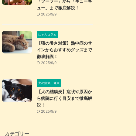
「プープー」から「キューキ
ュー」まで徹底解説！
2025/9/9
にゃんコラム
【猫の暑さ対策】熱中症のサ
インからおすすめグッズまで
徹底解説！
2025/9/9
犬の病気・健康
【犬の結膜炎】症状や原因か
ら病院に行く目安まで徹底解
説！
2025/9/9
カテゴリー