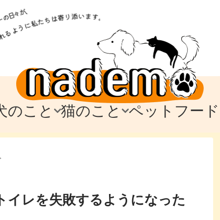
犬のこと
猫のこと
ペットフード
トフード
のお迎え
のお迎え
犬の飼育費・値段
猫の飼育費・値段
なでもごはん
犬の病気・健康
猫の病気・健康
ド
>
テム
テム
愛犬とお出かけ
愛猫とお出かけ
愛犬とのお別れ
愛猫とのお別れ
わ
に
トイレを失敗するようになった