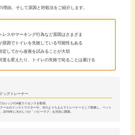
の理由、そして原因と対処法をご紹介します。
トレスやマーキング行為など原因はさまざま
が原因でトイレを失敗している可能性もある
特定してから改善を試みることが大切
何度も変えたり、トイレの失敗で叱ることは避ける
/ドッグトレーナー
ーズカレッジのA級ライセンスを取得。
スクールのインストラクターや、犬のようちえんでトレーナーとして勤務し、ペット
、2016年に犬のしつけ「パピーラブ」を渋谷に開業。