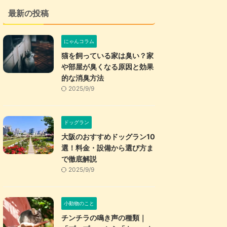
最新の投稿
にゃんコラム
猫を飼っている家は臭い？家
や部屋が臭くなる原因と効果
的な消臭方法
2025/9/9
ドッグラン
大阪のおすすめドッグラン10
選！料金・設備から選び方ま
で徹底解説
2025/9/9
小動物のこと
チンチラの鳴き声の種類｜