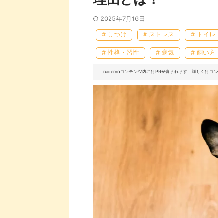
2025年7月16日
# しつけ
# ストレス
# トイ
# 性格・習性
# 病気
# 飼い方
nademoコンテンツ内にはPRが含まれます。詳しくは