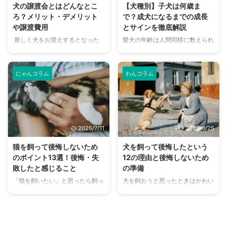
命について、詳しくご紹介しま
グヘアにも魅力はたっぷり！ そ
犬の譲渡会とはどんなとこ
【犬種別】子犬は何歳ま
す。 この記事の結論 ヨークシャ
んなブリティッシュロングヘアに
ろ？メリット・デメリット
で？成犬になるまでの成長
ー・テリアなどの混血により、オ
はどんな特徴があるのか、飼う上
や譲渡費用
とサインを徹底解説
ーストラリアで誕生した犬種 飼
での注意点などもまとめました。
新しく犬をお迎えするとなった
愛犬の年齢は人間同様に数えられ
い主さんに対して愛情深く従順
この記事の結論 人懐っこくフレ
ときの候補として挙がるのが、保
ますが、人間よりも寿命が短いた
で、運動量がとても豊富 見た目
ンドリーな性格で、鳴くことも少
護犬の譲渡会です。 少しずつ一
めに成長スピードは異なります。
が似ているオーストラリアン・シ
ないので初心者も飼いやすい 尿
般的にはなってきていますが、ま
平均的な寿命が10歳～15歳ほど
ルキ ...
路結石症や膀胱炎などの病気に ...
にゃんコラム
わんコラム
だまだ譲渡会というものがよくわ
とされているため、これに応じた
からない、という人も多いのでは
年齢計算が必要になってきます。
ないでしょうか。 ひと昔前まで
その上で子犬からお迎えしている
はペットショップからお迎えする
人にとって、何歳までを子犬とし
のが一般的でしたが、今では譲渡
て考えればよいのか、悩んでしま
2025/7/11
2025/8/25
会や里親募集などが広まってきて
いますよね。 そこでこの記事で
います。 新しい家族を迎えると
は、犬種サイズによって異なる子
猫を飼って後悔しないため
犬を飼って後悔したという
きに考えておきたい、保護犬の譲
犬の年齢についてご紹介します。
のポイント13選！後悔・失
12の理由と後悔しないため
渡会についてご紹介していきま
この記事の結論 子犬と呼ばれる
敗したと感じること
の準備
す。 この記事の結論 保護犬の譲
時期は、生後10か月頃から1歳に
「猫を飼いたい」と思ったら飼っ
犬を飼おうと思ったときはかわい
渡会とは、動物保護団体などによ
なるまでの間が一般的 大型犬の
たあとの楽しいことばかり想像し
い顔に癒やされたり、懐いてくれ
る保護された犬たちの譲渡イベン
場合は子犬の期間が長く、生後1
てしまいがちですが、現実には楽
て癒やされるなど、幸せな暮らし
ト 譲渡会の大きなメ ...
歳半頃までが子犬と呼 ...
しいことばかりでもありません。
を描いているはずです。 愛犬と
辛いと思ってしまうことや、飼っ
の暮らしは楽しく幸せなことも多