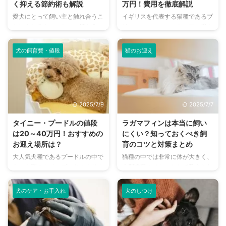
く抑える節約術も解説
万円！費用を徹底解説
愛犬にとって飼い主と触れ合うこ
イギリスを代表する猫種であるブ
とはもちろんのこと、ご飯を食べ
リティッシュショートヘア。愛ら
ることも楽しみのひとつ。せっか
しい姿で多くの人を魅了していま
くなら、愛犬がよろこぶ美味しい
す。 不思議の国のアリスに登場
犬の飼育費・値段
猫のお迎え
ドッグフードを食べさせてあげた
する「チェシャ猫」のモデルにな
いですよね。 ただ、ドッグフー
ったことでも知られていますよ
ドと言っても今では非常に多くの
ね。 値段相場は幅広いのです
種類があり、どれを買ったらいい
が、その基準などについても詳し
のか悩んだり、値段がどれぐらい
く解説しています。 またブリテ
2025/7/9
2025/7/7
するのか気になるところでしょ
ィッシュショートヘアの性格や、
う。 この記事では、ドッグフー
お迎えするにあたっての注意点な
タイニー・プードルの値段
ラガマフィンは本当に飼い
ドにかかる費用について解説して
ども詳しくご紹介しています。
は20～40万円！おすすめの
にくい？知っておくべき飼
いきます。ドッグフード代のほか
ぜひこの記事を参考にして、ブリ
お迎え場所は？
育のコツと対策まとめ
に必要となる費用についてもお伝
ティッシュショートヘアの魅力に
大人気犬種であるプードルの中で
猫種の中では非常に体が大きく、
えしていくので、最後まで目を通
触れてみてくださいね。 この記
も、小型のトイ・プードルよりさ
大型猫種のひとつとして数えられ
してみてくださいね！ この記事
事の結論 ブリティッシュショー
らに小さいのが、タイニー・プー
る猫のテディベアことラガマフィ
の結論 犬の食事は3種類あり、シ
トヘアの値段は6万円～40万円
ドルです。 「タイニー＝小さ
ン。 その体の大きさや長毛種で
...
ブ ...
犬のケア・お手入れ
犬のしつけ
な」という意味を持つこともあ
あることから、飼いにくいといわ
り、小さな体と穏やかな性格で、
れることも多いですが、本当にそ
迎え入れるご家庭が増えつつあり
うなのでしょうか。 この記事で