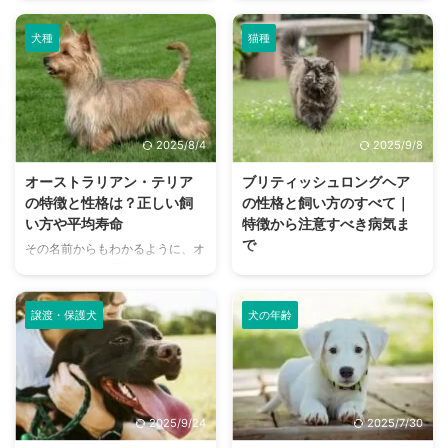
モンではなく、数十センチほどの
ったことが行われているのか、気
いと歯周病の原因になる 歯磨き
えした愛犬が安心して過ごして ...
立派な亀です。 この記事では詳
になる人も多いですよね。 どん
の頻 ...
犬種
猫種
しい飼育の方法などを解説してい
な場所で開催されているのか？行
ます。またフードをあげる回数な
けばすぐ譲渡してもらえるのか？
ど、飼育の注意点やコツといった
費用はかかるのか？といった疑問
気になるポイントをまとめまし
も多いはず。 この記事では保護
た。 飼いやすいとは言っても、
猫の譲渡会について、利用するメ
2025/8/4
2025/9/8
適切な飼い方というものがあるも
リット・デメリットから注意点ま
のです。すでに飼っている方もこ
でまとめました。 保護猫を引き
オーストラリアン・テリア
ブリティッシュロングヘア
れからお迎えを考えている方もぜ
取る上で、ぜひ候補に入れたい譲
の特徴と性格は？正しい飼
の性格と飼い方のすべて｜
ひ参考にしてみてくださいね。
渡会とは？譲渡の流れなどもご紹
い方や平均寿命
特徴から注意すべき病気ま
この記事の結論 ゼニガメは温厚
介しています。 この記事の結論
で
その名前からもわかるように、オ
な個体が多く、懐きやすいため初
なんらかの理由によってやむを得
ーストラリアを原産とするオース
広く知られるブリティッシュショ
心者でも飼いやすい 成長すると
ず引き取られることになった子
トラリアン・テリア。テリア犬種
ートヘアから改良され、イングラ
20cm～30cmほどになるが、 ...
を、保護猫という 譲渡会ではこ
のひとつで、計画的な交配によっ
ンドで生まれたブリティッシュロ
...
譲渡・保護犬
犬の年齢
て1870年代に誕生した犬種で
ングヘア。 全体的に丸みを帯び
す。 とても長い被毛を持ち、テ
ているその体格が愛らしく、しか
リア種ならではのやんちゃさも持
し気品漂う上品さも持ち合わせて
ち合わせている、人気の長い犬
いる猫種です。 日本ではブリテ
種。特徴的な見た目でもあるオー
ィッシュショートヘアの方が広く
2025/9/24
2025/7/30
ストラリアン・テリアの性格や寿
知られていると思いますが、ロン