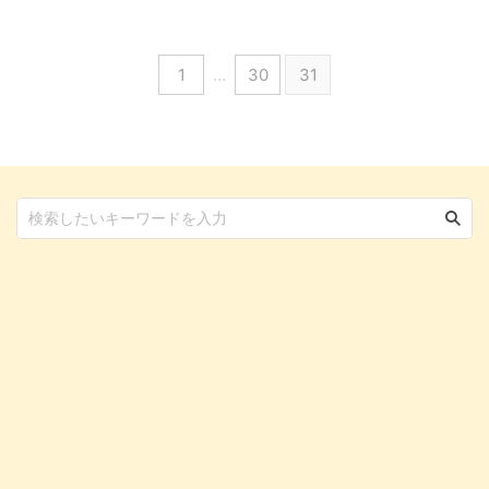
てしまったことを後悔するような
いですが、決して楽しいことだけ
ことだってあります。 ですが猫
ではありません。 現実はそんな
を飼うということは命を預かると
良いことばかりではなく、お世話
1
…
30
31
いうことであり、簡単に手放せる
の大変さや病気など予想外の出来
ようなものではありません。 大
事が多くなり、飼ったことを後悔
事なことは猫について理解してお
する人もいるでしょう。 本記事
くこと。猫を飼ってしまったあと
ではそんな後悔をしないために
から後悔しないように、注意すべ
も、飼う上で注意するポイントに
き点をご紹介します。 この記事
ついてご紹介していきます。 こ
の結論 抜け毛や爪とぎによる
の記事の結論 犬を飼ってから後
傷、思っていた以上にスキンシッ
悔する理由はさまざまで、金銭面
プさせてくれないこともある 猫
や清潔面、時間の制限などが挙げ
...
ら ...