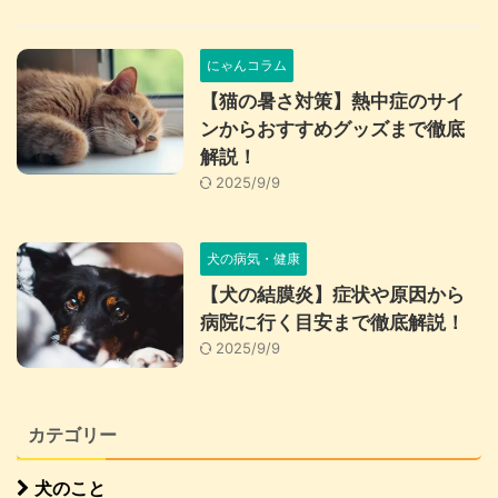
にゃんコラム
【猫の暑さ対策】熱中症のサイ
ンからおすすめグッズまで徹底
解説！
2025/9/9
犬の病気・健康
【犬の結膜炎】症状や原因から
病院に行く目安まで徹底解説！
2025/9/9
カテゴリー
犬のこと