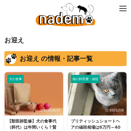
お迎え
お迎え の情報・記事一覧
犬の食事
猫の飼育費・値段
2025/8/25
2025/7/9
【獣医師監修】犬の食事代
ブリティッシュショートヘ
（餌代）は年間いくら？賢
アの値段相場は6万円～40