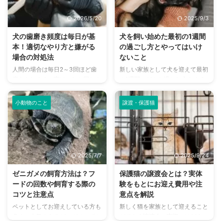
ます。 この記事ではタイニー・
は実際の性格や特徴はどのような
プードルの一般的な価格や高値で
猫なのかや、飼い方などについて
2026/5/20
2025/9/3
取引される理由をはじめ、毛色や
も詳しく解説しています。 愛ら
性格、元気な愛犬選びのポイント
しさたっぷりのラガマフィンにつ
犬の歯磨き頻度は毎日が基
犬を飼い始めた最初の1週間
などをまとめました。 お迎えし
いてぜひ知ってみてくださいね。
本！適切なやり方と嫌がる
の過ごし方とやってはいけ
たいと思っている方や、今後迎え
この記事の結論 ラガマフィンは
場合の対処法
ないこと
る予定がある方に役立つ情報を集
優しく穏やかな性格なので、初心
人間の場合は毎日2～3回ほど歯
新しい家族として犬を迎えて最初
めました。 この記事の結論 タイ
者でも比較的飼いやすい猫種 大
磨きをします。実はこれと同じよ
の1週間。どんな過ごし方をする
ニー・プードルの価格相場は20
型の猫なので、事前に広めのスペ
うに、犬の場合も歯磨きが必要と
のが犬にとって良いのでしょう
万円～40万円前後と、やや高め
ースを確保しておくことが大切 ...
されているのです。 では愛犬の
か。 これまでに犬を迎えてきた
の ...
小動物のこと
譲渡・保護猫
歯磨きは、どれくらいのペースで
家庭ならば手順がわかっているこ
行えばいいのか？歯磨きのやり方
とも多いものの、そうでない場合
は？といった疑問もあるでしょ
には不安や疑問も多いでしょう。
う。 犬にとって適切な歯磨きの
そこでこの記事では、愛犬との最
やり方と、もし嫌がってしまった
初の1週間の過ごし方、やっては
2025/7/7
2025/9/24
場合にはどうすればいいのか、そ
いけないポイントについて詳しく
の対処法をまとめました。 健康
解説しています。 大切な家族と
ゼニガメの飼育方法は？フ
保護猫の譲渡会とは？実体
的な口腔状況を維持するために
してこれから楽しく過ごしていく
ードの回数や飼育する際の
験をもとにお迎え費用や注
も、愛犬の歯磨き頻度や基本的な
ためにも、ぜひ参考にしてみてく
コツと注意点
意点を解説
やり方を確認してみましょう。
ださいね。 この記事の結論 犬を
ペットとしてお迎えしている方も
新しく猫を家族として迎えること
この記事の結論 人間同様に犬に
お迎えした最初の1週間は、新し
多く、人気のあるゼニガメ。ポケ
ができる譲渡会。実際にはどうい
も歯磨きは必要不可欠で、やらな
い環境に慣れてもらう期間 お迎