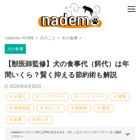
nademo HOME
>
犬のこと
>
犬の食事
>
犬の食事
【獣医師監修】犬の食事代（餌代）は年
間いくら？賢く抑える節約術も解説
2025年8月25日
# お迎え
# ドッグフード
# ペットフード
# 健康
# 基礎知識
# 犬のこと
# 獣医師
# 費用
# 食事
# 飼い方
nademoコンテンツ内にはPRが含まれます。詳しくはコンテンツガイドラインをご確認
ください。