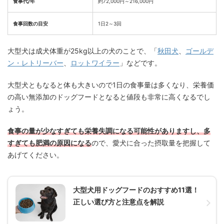
食事代/年
約72,000円～216,000円
食事回数の目安
1日2～3回
大型犬は成犬体重が25kg以上の犬のことで、「
秋田犬
、
ゴールデ
ン・レトリーバー
、
ロットワイラー
」などです。
大型犬ともなると体も大きいので1日の食事量は多くなり、栄養価
の高い無添加のドッグフードとなると値段も非常に高くなるでし
ょう。
食事の量が少なすぎても栄養失調になる可能性がありますし、多
すぎても肥満の原因になる
ので、愛犬に合った摂取量を把握して
あげてください。
大型犬用ドッグフードのおすすめ11選！
正しい選び方と注意点を解説