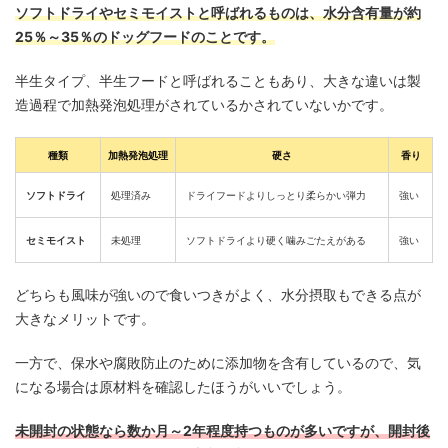
ソフトドライやセミモイストと呼ばれるものは、水分含有量が約
25％～35％のドッグフードのことです。
半生タイプ、半生フードと呼ばれることもあり、大きな違いは製
造過程で加熱発泡処理がされているかされていないかです。
種類
加熱発泡処理
硬さ
香り
ソフトドライ
処理済み
ドライフードよりしっとり柔らかい弾力
強い
セミモイスト
未処理
ソフトドライより硬く噛みごたえがある
強い
どちらも風味が強いので食いつきがよく、水分摂取もできる点が
大きなメリットです。
一方で、保水や腐敗防止のために添加物を含有しているので、気
になる場合は原材料を確認したほうがいいでしょう。
未開封の状態なら数か月～2年程度持つものが多いですが、開封後