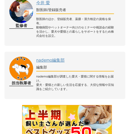
今井 愛
獣医師/登録販売者
獣医師のほか、登録販売者、薬膳・漢方検定の資格を保
有。
監修者
動物病院やペットオーナー向けのセミナーや相談会の経験
を活かし、愛犬や愛猫との暮らしをサポートをするため株
式会社を設立。
nademo編集部
編集部
nademo編集部が調査した愛犬・愛猫に関する情報をお届
け。
担当執筆者
愛犬・愛猫との新しい生活を応援する、大切な情報や豆知
識をご紹介しています。