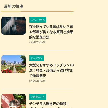
最新の投稿
にゃんコラム
猫を飼っている家は臭い？家
や部屋が臭くなる原因と効果
的な消臭方法
2025/9/9
ドッグラン
大阪のおすすめドッグラン10
選！料金・設備から選び方ま
で徹底解説
2025/9/9
小動物のこと
チンチラの鳴き声の種類｜