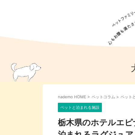
犬の食事
猫の食事
ドッグフード
犬種
猫種
キャッ
犬
猫
犬のこと
猫のこと
ペットフー
nademo HOME
>
ペットコラム
>
ペット
犬のしつけ
猫のしつけ
犬のアイ
猫のアイ
ペットと泊まれる施設
栃木県のホテルエピ
泊まれるラグジュア