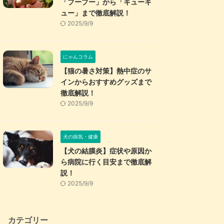
「プープー」から「キューキ
ュー」まで徹底解説！
2025/9/9
にゃんコラム
【猫の暑さ対策】熱中症のサ
インからおすすめグッズまで
徹底解説！
2025/9/9
犬の病気・健康
【犬の結膜炎】症状や原因か
ら病院に行く目安まで徹底解
説！
2025/9/9
カテゴリー