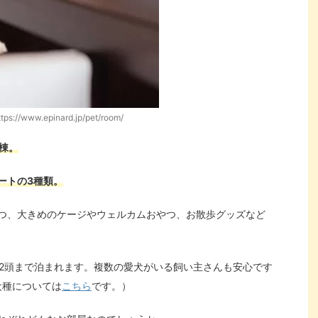
s://www.epinard.jp/pet/room/
棟。
ートの3種類。
つ、大きめのケージやウェルカムおやつ、お散歩グッズなど
は2頭まで泊まれます。複数の愛犬がいる飼い主さんも安心です
犬種については
こちら
です。）