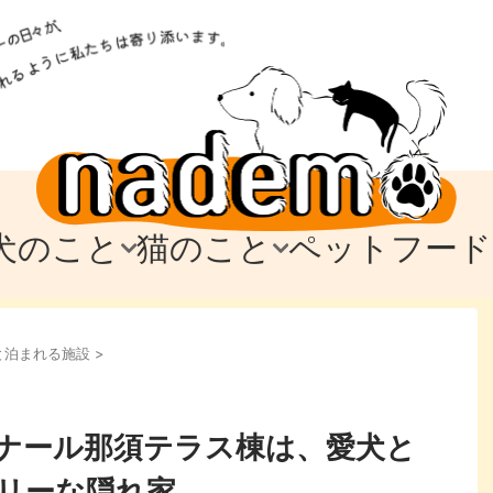
犬のこと
猫のこと
ペットフード
トフード
のお迎え
のお迎え
犬の飼育費・値段
猫の飼育費・値段
なでもごはん
犬の病気・健康
猫の病気・健康
ド
と泊まれる施設
>
テム
テム
愛犬とお出かけ
愛猫とお出かけ
愛犬とのお別れ
愛猫とのお別れ
わ
に
ナール那須テラス棟は、愛犬と
リーな隠れ家