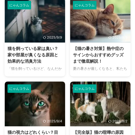
にゃんコラム
にゃんコラム
2025/9/9
2025/9/9
猫を飼っている家は臭い？
【猫の暑さ対策】熱中症の
家や部屋が臭くなる原因と
サインからおすすめグッズ
効果的な消臭方法
まで徹底解説！
「猫を飼っているけど、なんだか
夏の暑さが厳しくなると、私たち
部屋が臭い気がする…」そんなお
人間だけでなく、愛猫の健康も気
悩みはありませんか？猫との暮ら
になりますよね。特に猫は汗腺が
しは幸せで満ちていますが、独特
少なく、人間のように汗をかいて
にゃんコラム
にゃんコラム
のにおいが気になるという飼い主
体温を調節することが苦手なた
さんは少なくありません。 特
め、熱中症になりやすい動物で
に、来客時などは「うちのにお
す。 この記事では、猫の熱中症
い、大丈夫かな？」と不安に感じ
の初期サインから、エアコンを使
てしまうこともあるでしょう。
わずにできる効果的な暑さ対策、
2025/9/4
2025/9/2
この記事では、猫のにおいの原因
快適に過ごせるひんやりグッズの
を根本から突き止め、トイレ、
選び方まで、詳しく解説します。
猫の視力はどれくらい？目
【完全版】猫の喧嘩の原因
体、部屋など、場所別に具体的な
さらに、留守番中の注意点や、猫