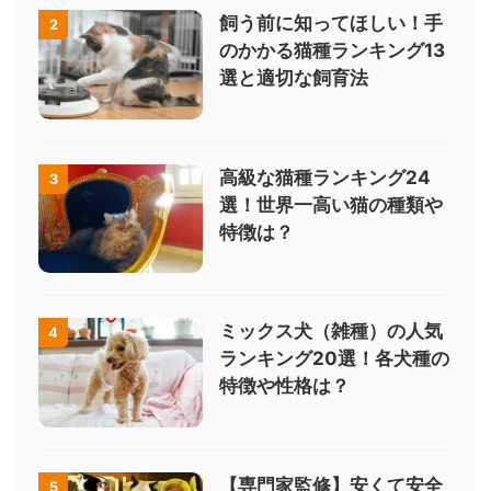
飼う前に知ってほしい！手
2
のかかる猫種ランキング13
選と適切な飼育法
高級な猫種ランキング24
3
選！世界一高い猫の種類や
特徴は？
ミックス犬（雑種）の人気
4
ランキング20選！各犬種の
特徴や性格は？
【専門家監修】安くて安全
5