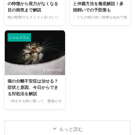
の特徴から視力がなくなる
と仲裁方法を徹底解説！多
消臭対策を徹底的に解説します。
が本当に喜ぶ暑さ対策について、
目の病気まで解説
頭飼いでの予防策も
さらに、猫と飼い主さん両方にと
当メディアの編集部が実際に試し
猫が暗闇でもスイスイ歩けたり、
「うちの猫が急に喧嘩を始めて困
って快適な消臭グッズの選び方ま
た体験談もご紹介します。この記
小さな動きを瞬時に捉えたりする
っている」「なんで仲が悪い
で、においの悩みを解決するため
事を読んで、愛猫が安全で快適な
姿を見て、「猫の目ってどうなっ
の？」など、多頭飼いの家庭では
の情報を網羅的にご紹介します。
夏を過ごせるように、今からでき
ているんだろう？」と不思議に思
猫同士の喧嘩はつきものです。し
今 ...
る ...
にゃんコラム
ったことはありませんか？ 猫の
かし、ただのじゃれ合いだと思っ
目は、人間とは異なる独自の能力
ていたら、実は深刻なサインかも
を持っており、狩りをする上で非
しれません。 この記事では、猫
常に重要な役割を果たしていま
が喧嘩をする本当の理由から、状
す。 この記事では、猫の視力や
況に応じた正しい仲裁方法、そし
2025/9/2
目の構造、人間と比べて優れた点
て喧嘩を未然に防ぐための多頭飼
や劣っている点について詳しく解
いのコツまで、初心者にもわかり
猫の分離不安症は治せる？
説します。 さらに、猫の目が見
やすく解説します。 愛猫たちが
症状と原因、今日からでき
えなくなる原因や、目の病気、行
安心して暮らせる環境づくりのヒ
る対処法を解説
動の変化から異変に気づく方法ま
ントを見つけて、猫との生活をよ
「外出する時に限って、愛猫が大
でを分かりやすくお伝えします。
り幸せなものにしましょう。 目
きな声で鳴き続ける」「帰宅した
目次猫の視力は人間とどう違う？
次猫の喧嘩、その行動は本当に喧
ら、部屋中が荒らされていたり、
猫の視力と見える世界猫の目の特
嘩？まずは見分け方を知ろう遊び
トイレ以外の場所で粗相をしたり
...
のじ ...
している」…猫はクールで自立し
もっと読む
ていると思われがちですが、実は