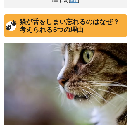
目次
[
開く
]
猫が舌をしまい忘れるのはなぜ？
考えられる5つの理由