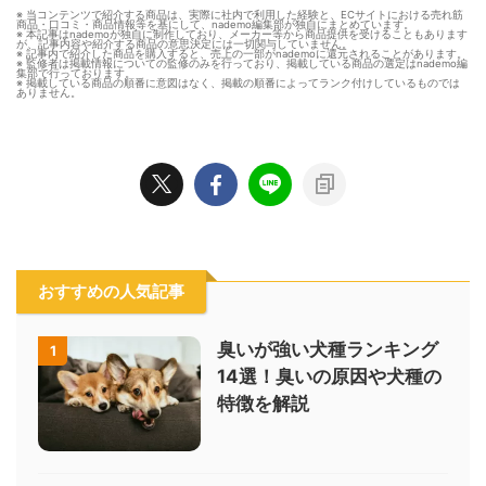
※ 当コンテンツで紹介する商品は、実際に社内で利用した経験と、ECサイトにおける売れ筋
商品・口コミ・商品情報等を基にして、nademo編集部が独自にまとめています。
※ 本記事はnademoが独自に制作しており、メーカー等から商品提供を受けることもあります
が、記事内容や紹介する商品の意思決定には一切関与していません。
※ 記事内で紹介した商品を購入すると、売上の一部がnademoに還元されることがあります。
※ 監修者は掲載情報についての監修のみを行っており、掲載している商品の選定はnademo編
集部で行っております。
※ 掲載している商品の順番に意図はなく、掲載の順番によってランク付けしているものでは
ありません。
おすすめの人気記事
臭いが強い犬種ランキング
1
14選！臭いの原因や犬種の
特徴を解説