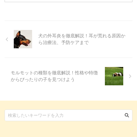
飼い主さんと離れることに強い不
安を感じる「分離不安症」になる
ことがあります。 もし、愛猫に
こうした行動が見られるなら、そ
れは「寂しい」「不安だ」という
SOSのサインかもしれません。
犬の外耳炎を徹底解説！耳が荒れる原因か
この記事では、猫の分離不安症の
ら治療法、予防ケアまで
原因や症状、そして飼い主さんが
今日からできる具体的な対策方法
を解説します。 目次猫の分離不
安症とは？主な症状と原因分離 ...
モルモットの種類を徹底解説！性格や特徴
からぴったりの子を見つけよう