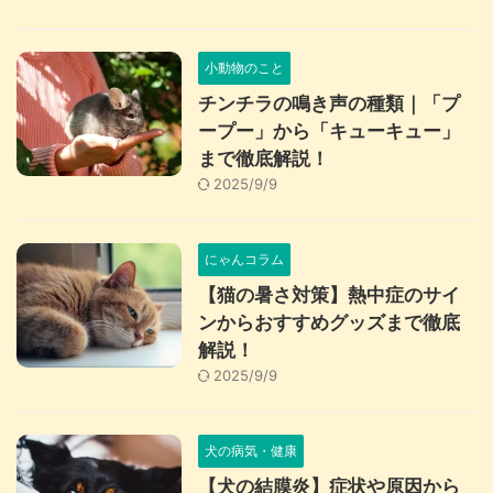
小動物のこと
チンチラの鳴き声の種類｜「プ
ープー」から「キューキュー」
まで徹底解説！
2025/9/9
にゃんコラム
【猫の暑さ対策】熱中症のサイ
ンからおすすめグッズまで徹底
解説！
2025/9/9
犬の病気・健康
【犬の結膜炎】症状や原因から