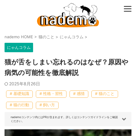
nademo HOME
>
猫のこと
>
にゃんコラム
>
にゃんコラム
猫が舌をしまい忘れるのはなぜ？原因や
病気の可能性を徹底解説
2025年8月26日
# 基礎知識
# 性格・習性
# 感情
# 猫のこと
# 猫の行動
# 飼い方
nademoコンテンツ内にはPRが含まれます。詳しくはコンテンツガイドラインをご確認
ください。