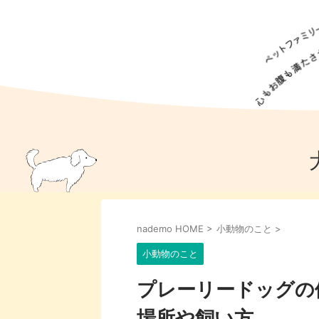
犬の食事
猫の食事
ドッグフード
犬種
猫種
キャッ
犬
猫
犬のこと
猫のこと
ペットフー
nademo HOME
>
小動物のこと
>
犬のしつけ
猫のしつけ
犬のアイ
猫のアイ
小動物のこと
プレーリードッグの
場所や飼い方