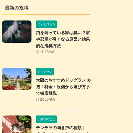
最新の投稿
にゃんコラム
猫を飼っている家は臭い？家
や部屋が臭くなる原因と効果
的な消臭方法
2025/9/9
ドッグラン
大阪のおすすめドッグラン10
選！料金・設備から選び方ま
で徹底解説
2025/9/9
小動物のこと
チンチラの鳴き声の種類｜