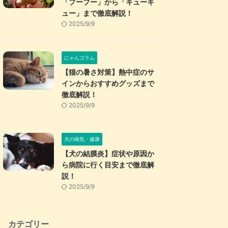
「プープー」から「キューキ
ュー」まで徹底解説！
2025/9/9
にゃんコラム
【猫の暑さ対策】熱中症のサ
インからおすすめグッズまで
徹底解説！
2025/9/9
犬の病気・健康
【犬の結膜炎】症状や原因か
ら病院に行く目安まで徹底解
説！
2025/9/9
カテゴリー