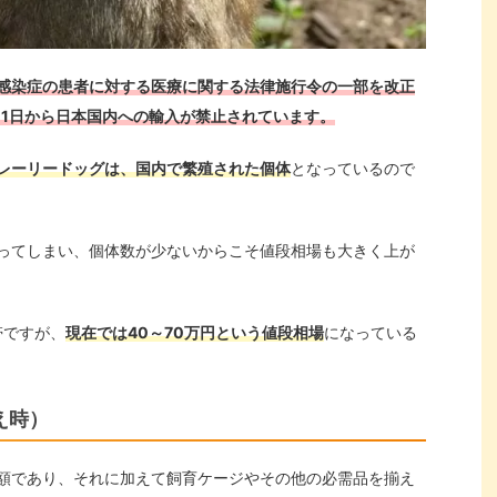
感染症の患者に対する医療に関する法律施行令の一部を改正
月1日から日本国内への輸入が禁止されています。
レーリードッグは、国内で繁殖された個体
となっているので
ってしまい、個体数が少ないからこそ値段相場も大きく上が
帯ですが、
現在では40～70万円という値段相場
になっている
え時）
額であり、それに加えて飼育ケージやその他の必需品を揃え