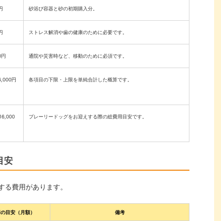
円
砂浴び容器と砂の初期購入分。
円
ストレス解消や歯の健康のために必要です。
0円
通院や災害時など、移動のために必須です。
6,000円
各項目の下限・上限を単純合計した概算です。
6,000
プレーリードッグをお迎えする際の総費用目安です。
目安
する費用があります。
用の目安（月額）
備考