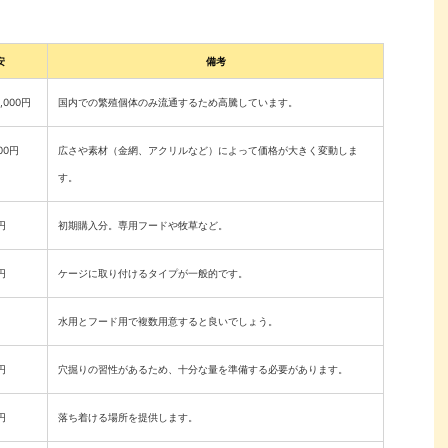
安
備考
,000円
国内での繁殖個体のみ流通するため高騰しています。
00円
広さや素材（金網、アクリルなど）によって価格が大きく変動しま
す。
円
初期購入分。専用フードや牧草など。
円
ケージに取り付けるタイプが一般的です。
水用とフード用で複数用意すると良いでしょう。
円
穴掘りの習性があるため、十分な量を準備する必要があります。
円
落ち着ける場所を提供します。