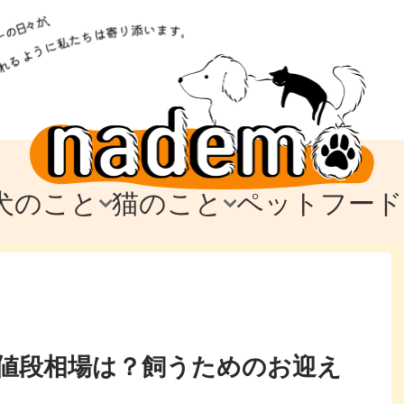
犬のこと
猫のこと
ペットフード
トフード
のお迎え
のお迎え
犬の飼育費・値段
猫の飼育費・値段
なでもごはん
犬の病気・健康
猫の病気・健康
ド
テム
テム
愛犬とお出かけ
愛猫とお出かけ
愛犬とのお別れ
愛猫とのお別れ
わ
に
値段相場は？飼うためのお迎え