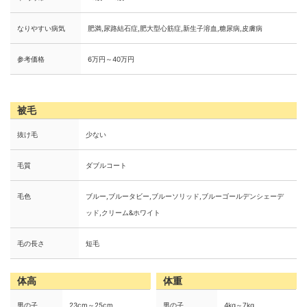
なりやすい病気
肥満,尿路結石症,肥大型心筋症,新生子溶血,糖尿病,皮膚病
参考価格
6万円～40万円
被毛
抜け毛
少ない
毛質
ダブルコート
毛色
ブルー,ブルータビー,ブルーソリッド,ブルーゴールデンシェーデ
ッド,クリーム&ホワイト
毛の長さ
短毛
体高
体重
男の子
23cm～25cm
男の子
4kg～7kg