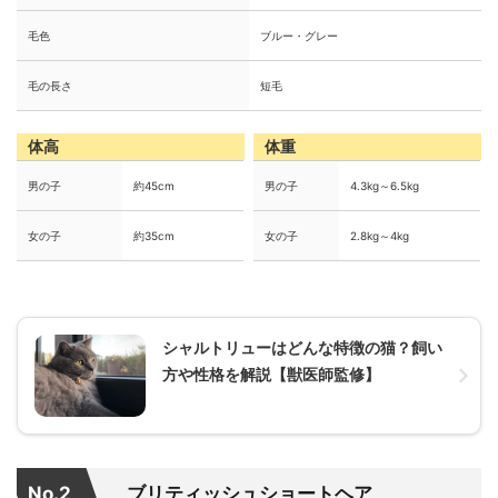
毛色
ブルー・グレー
毛の長さ
短毛
体高
体重
男の子
約45cm
男の子
4.3kg～6.5kg
女の子
約35cm
女の子
2.8kg～4kg
シャルトリューはどんな特徴の猫？飼い
方や性格を解説【獣医師監修】
No.2
ブリティッシュショートヘア