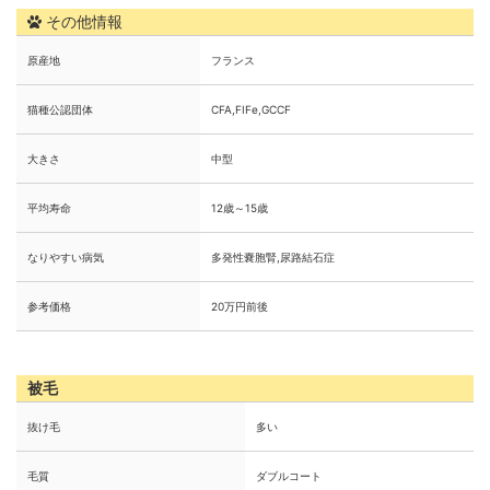
その他情報
原産地
フランス
猫種公認団体
CFA,FIFe,GCCF
大きさ
中型
平均寿命
12歳～15歳
なりやすい病気
多発性嚢胞腎,尿路結石症
参考価格
20万円前後
被毛
抜け毛
多い
毛質
ダブルコート