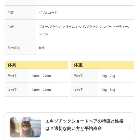
毛質
ダブルコート
毛色
ブルー,ブラウン,クリーム,レッド,ブラック,シルバー,トーティー,
シール
毛の長さ
短毛
体高
体重
男の子
24cm～27cm
男の子
3kg～7kg
女の子
24cm～27cm
女の子
3kg～5kg
エキゾチックショートヘアの特徴と性格
は？適切な飼い方と平均寿命