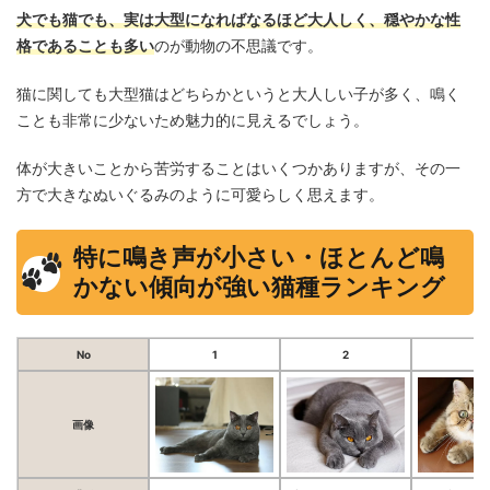
犬でも猫でも、実は大型になればなるほど大人しく、穏やかな性
格であることも多い
のが動物の不思議です。
猫に関しても大型猫はどちらかというと大人しい子が多く、鳴く
ことも非常に少ないため魅力的に見えるでしょう。
体が大きいことから苦労することはいくつかありますが、その一
方で大きなぬいぐるみのように可愛らしく思えます。
特に鳴き声が小さい・ほとんど鳴
かない傾向が強い猫種ランキング
No
1
2
3
画像