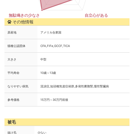
その他情報
原産地
アメリカ合衆国
猫種公認団体
CFA,FIFe,GCCF,TICA
大きさ
中型
平均寿命
10歳～13歳
なりやすい病気
流涙症,短頭種気道症候群,多発性嚢胞腎,慢性腎臓病
参考価格
15万円～30万円前後
被毛
抜け毛
少ない