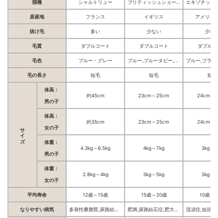
猫種
シャルトリュー
ブリティッシュショートヘア
原産地
フランス
イギリス
アメリカ
抜け毛
多い
少ない
少な
毛質
ダブルコート
ダブルコート
ダブルコ
毛色
ブルー・グレー
ブルー,ブルータビー,ブルーソリッド,ブルーゴールデンシェーデッド,クリーム&ホワイト
毛の長さ
短毛
短毛
短毛
体高：
約45cm
23cm～25cm
24cm～2
男の子
体高：
約35cm
23cm～25cm
24cm～2
サイズ
女の子
体重：
4.3kg～6.5kg
4kg～7kg
3kg～7
男の子
体重：
2.8kg～4kg
3kg～5kg
3kg～5
女の子
平均寿命
12歳～15歳
15歳～20歳
10歳～1
なりやすい病気
多発性嚢胞腎,尿路結石症
肥満,尿路結石症,肥大型心筋症,新生子溶血,糖尿病,皮膚病