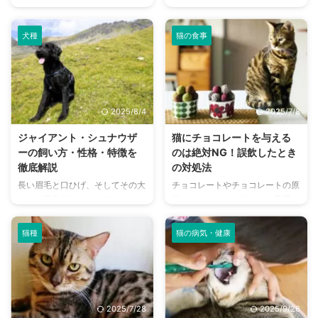
ードにはさまざまな添加物が含ま
物病院で処方された薬を飲んでく
れています。 食いつきを良くす
れないと困りますよね。 薬のニ
るための香料や、フードの劣化を
オイや味が苦手な犬は多いので、
犬種
猫の食事
防ぐための保存料など用途は多様
頑張って飲ませようとしても警戒
ですが、添加物の中には本来必要
してなかなか飲んでくれないこと
のないものや、健康への影響が懸
も多いのではないでしょうか？
念されているものもあります。
こちらの記事では犬の薬の飲ませ
添加物のメリットとデメリットの
方を種類別に解説しています。犬
2025/8/4
2025/7/8
両方を知っておくことで適切なド
が薬を飲んでくれない原因や飲ま
ッグフード選びに繋がるため、こ
ないときの対処法、注意点につい
ジャイアント・シュナウザ
猫にチョコレートを与える
の記事ではドッグフードに含まれ
てもあわせて取り上げています。
ーの飼い方・性格・特徴を
のは絶対NG！誤飲したとき
ている添加物について解説。 ド
愛犬が薬を飲んでくれないでお困
徹底解説
の対処法
ッグフードに使われる添加物の種
りの方、薬の飲ませ方が分からな
長い眉毛と口ひげ、そしてその大
チョコレートやチョコレートの原
類や役割、注意が必要なものなど
い方はぜひ参考にしてください
きさが印象的なジャイアント・シ
料であるカカオを使ったお菓子が
を詳しく説明していきます。 愛
ね。 この記事の結論 犬が口から
ュナウザー。室内犬として人気が
好きな方は多いかと思いますが、
犬のドッグフードの添加物が気に
飲む薬は錠剤やカプセル、粉薬 ...
あるミニチュア・シュナウザーの
実はチョコレートは猫にとって少
...
猫種
猫の病気・健康
数倍の大きさの超大型犬です。
量でも有毒な注意すべき食べ物で
日本では希少な犬種ですが、欧米
す。 猫はチョコレートに含まれ
では古くから人気があり、頼りに
る脂肪分が大好きなので、体に良
なるパートナーとして愛されてい
くない成分が含まれているにもか
ます。運動能力が高く頭も良いた
かわらず興味を持ってしまう場合
2025/7/28
2025/9/26
め、きちんとしつければ家庭犬と
があります。 誤って食べてしま