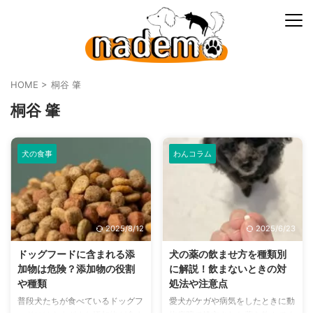
HOME
>
桐谷 肇
桐谷 肇
犬の食事
わんコラム
2025/8/12
2025/6/23
ドッグフードに含まれる添
犬の薬の飲ませ方を種類別
加物は危険？添加物の役割
に解説！飲まないときの対
や種類
処法や注意点
普段犬たちが食べているドッグフ
愛犬がケガや病気をしたときに動