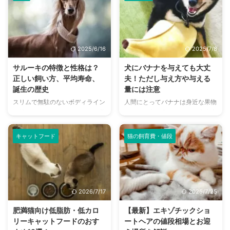
味しく食べられるフルーツ。犬の
も飼育していることから、国内外
舌は甘さを感じる機能に優れてい
でとても人気の犬種です。 愛ら
るため、甘みを好む傾向がありま
しくてほっこりとした表情に魅了
す。 りんごやバナナ、イチゴな
され、興味を惹かれる方も少なく
どの甘みのあるフルーツが好物な
ないでしょう。 この記事では、
2025/6/16
2025/7/8
犬は多く、おやつやトッピングと
秋田犬の値段相場や価格の決まり
して与えるととても喜んでくれる
方、実際にお迎えしたときの費用
サルーキの特徴と性格は？
犬にバナナを与えても大丈
でしょう。 こちらの記事ではり
例などについて詳しく解説してい
正しい飼い方、平均寿命、
夫！ただし与え方や与える
んごの適切な与え方や量、与える
ます。 秋田犬のお迎えを検討し
誕生の歴史
量には注意
際の注意点について解説していま
ている方や、秋田犬に興味をお持
スリムで無駄のないボディライン
人間にとってバナナは身近な果物
す。 犬が食べられるフルーツ
ちの方はぜひ参考にしてください
を持つサルーキはエレガントで美
ですが、犬に食べさせても大丈夫
や、食べてはいけないフルーツも
ね。 この記事の結論 秋田犬の平
しい大型犬です。 走ることに特
なのでしょうか？ 結論から言え
取り上げていますので、ぜひ参考
均相場は10万円～40万円ほ ...
化したフォルムは機能性に長けて
ば、バナナは犬にとっても栄養価
に ...
キャットフード
猫の飼育費・値段
おり、全犬種の中で一二の俊足を
が高く、美味しく食べられる果物
誇ります。 飼い方にコツが必要
です。 バナナは細かく切った
ですが、知能が高いのでしつけを
り、焼いて調理しても良い食材な
しっかりすれば、家庭用のペット
ので、愛犬と一緒におやつ感覚で
として飼育することも十分可能。
食べられます。 犬は飼い主の食
2026/7/17
2025/7/25
こちらの記事ではサルーキの特徴
べ物に興味を示すことも多いの
や性格、飼い方について解説して
で、一緒に楽しめるのは嬉しいで
肥満猫向け低脂肪・低カロ
【最新】エキゾチックショ
います。 大型犬に興味のある方
すよね。 この記事では犬にバナ
リーキャットフードのおす
ートヘアの値段相場とお迎
や、愛犬と過ごす時間を大切にし
ナを与えるときの、与え方や最適