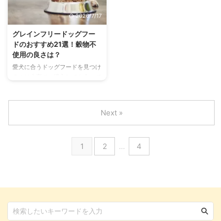
や、折りたたみ式などの機能的な
処法について解説しています。
2026/7/17
サークルについても詳しく説明し
病院へ行った方がよい場合の判断
ています。 犬を飼い始めた方
基準についても説明しています。
グレインフリードッグフー
や、これからお迎えしようと考え
愛犬の目やにでお悩みの方や、愛
ドのおすすめ21選！穀物不
ている方など、サークルの選び方
犬の健康状態が気になる方はぜひ
使用の良さは？
でお悩みの方はぜひ参考にしてく
参考にしてくださいね。 この記
愛犬に合うドッグフードを見つけ
ださいね。 この記事の結論 犬用
事の結論 黄色や緑色の目やに、
るのは大変で、購入しても食べて
サークルは愛犬が家庭内で安心し
ネバネバしているものは注意が必
くれなかったり、お腹の調子を崩
て過ごすために必要 広さは体長
要 短頭種など、目が大きくて出
してしまうこともありますよね。
...
...
体質にあっていないフードを与え
Next »
続けると、下痢や皮膚が荒れる原
因になってしまうことも。 犬は
穀物の消化が苦手な動物なので、
1
2
…
4
グレインフリードッグフードの検
討も悩み解決の手段のひとつでし
ょう。 この記事では、グレイン
フリードッグフードのおすすめを
厳選してご紹介するとともに、メ
リットやデメリットも解説しま
す。 愛犬のドッグフードでお悩
みの方や、新しいフードへの切り