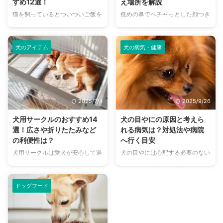
すめ12選！
え場所を解説
たいと考えている方はぜひ参考に
な量、注意点などを解説していま
猫を飼っているとついついご飯を
低めの鼻でペチャっとした顔つき
してくださいね。 この記事の結
す。 バナナを使ったおすすめレ
あげすぎてしまったり、おやつを
がユーモラスで可愛らしいエキゾ
論 サルーキは走るスピードが全
シピもご紹介していますので、興
頻繁に与えてしまったりしますよ
チックショートヘア。大人しめで
犬種の中でトップクラスの運動 ...
味のある方はぜひ参考にしてくだ
ね。 愛猫がご飯をおねだりする
人懐っこい性格なため、初めて猫
さい ...
犬のアイテム
犬の病気・健康
姿はとても可愛いものですが、肥
を飼う人でもお迎えしやすい猫種
満になってしまうと病気のリスク
として人気です。 甘えん坊な子
が高まります。 適正な体重に維
が多く、猫にしては珍しく、抱っ
持してあげるのも飼い主としての
こされるのを嫌がらない子が多い
大事な役割。少し肥満気味の猫
のも特徴。短い手足と丸いフォル
2025/7/4
2025/9/26
や、室内飼いで運動不足になって
ムで甘えてくる姿に魅了されてし
いる猫は低脂肪・低カロリーキャ
まう人も多いでしょう。 こちら
犬用サークルのおすすめ14
犬の目やにの原因と考えら
ットフードを上手に利用すること
の記事ではエキゾチックショート
選！広さや折りたたみなど
れる病気は？対処法や病院
が肥満解消に繋がります。 猫の
ヘアの値段の相場や、おすすめの
の利便性は？
へ行く目安
肥満のチェックの仕方や、フード
お迎え場所をご紹介しています。
犬用サークルは愛犬が安心して過
犬の目やには心配する必要のない
の選び方も解説していますので、
猫のお迎えを検討している方や、
ごせるスペースとして、ぜひ揃え
ものもありますが、黄緑がかった
ぜひ参考にしてくださいね。 こ
エキゾチックショートヘアに興味
ておいて欲しいアイテムです。
色をしていたり、ネバネバしてい
の記事の結論 低脂肪・低カロリ
のある方はぜひ参考にしてくだ ...
サークルの設置は愛犬がリラック
るときは注意が必要なこともあり
ー ...
ドッグフード
スして過ごせるだけでなく、お留
ます。 もし目の病気に罹ってい
守番のときの誤飲など、事故やイ
たら、早めに治療を始めることが
タズラを未然に防ぐことにも繋が
大切です。この記事では犬の目や
ります。 選ぶときの広さの目安
にについて、考えられる病気や対