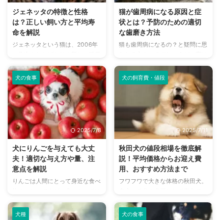
して、番犬として頼もしい存在に
うと体質によっては少量でも中毒
ジェネッタの特徴と性格
猫が歯周病になる原因と症
なるでしょう。 こちらの記事で
を起こし、最悪の場合死に至るケ
は？正しい飼い方と平均寿
状とは？予防のための適切
はジャイアント・シュナウザーの
ースも。 チョコレートによる中
命を解説
な歯磨き方法
性格や寿命、飼い方のポイントな
毒は食べてから症状が出始めるま
ジェネッタという猫は、2006年
猫も歯周病になるの？と疑問に思
どについて解説しています。犬と
で数時間のタイムラグがあり、も
に作出されたばかりの新しい猫種
われる方もいるでしょうが、実は
一緒に遊んだり運動するのが好き
しも食べてしまったら早めに対処
です。胴長短足でありながらワイ
歯周病は猫が罹りやすい病気のひ
な方、大型の犬種に興味のある方
することが重要です。 この記事
ルドさも感じさせる独特な魅力
とつです。 口内環境が人間と違
...
...
犬の食事
犬の飼育費・値段
が、数多くのペット愛好家の注目
うため歯石の定着スピードがとて
を集めています。 性格も人懐っ
も早く、歯垢が歯石に変化するス
こくて甘えん坊なため、愛猫とゆ
ピードは人間の約5倍。 重症化す
ったりとした時間を過ごしたい方
ると手術が必要になることも多い
に向いている猫種と言えるでしょ
ため、気をつけたい病気です。予
2025/7/8
2025/7/11
う。 この記事ではジェネッタの
防には毎日のデンタルケアが欠か
特徴や性格、飼い方のポイントに
せません。 こちらの記事では歯
犬にりんごを与えても大丈
秋田犬の値段相場を徹底解
ついて詳しく解説していきます。
周病の原因や症状、予防のための
夫！適切な与え方や量、注
説！平均価格からお迎え費
可愛らしい猫が好きな方や、珍し
歯磨きの方法について丁寧に解説
意点を解説
用、おすすめ方法まで
い猫種に興味がある方はぜひ参考
しています。 愛猫の健康が気に
りんごは人間にとって身近な食べ
フワフワで大きな体格の秋田犬。
にしてくださいね。 この記事の
なる方、歯磨きの方法に興味のあ
物のひとつですが、犬にとっては
忠犬ハチ公の犬種として有名で、
結論 ジェネッタは2006年に産ま
る方はぜひ参考にしてください
どうなのでしょうか？ 結論から
フィギュアスケートの金メダリス
れたばかりの非常に新しい猫 ...
ね。 この記事の結論 猫は虫歯 ...
言うと、りんごは犬にとっても美
トであるザギトワ選手など有名人
犬種
犬の食事