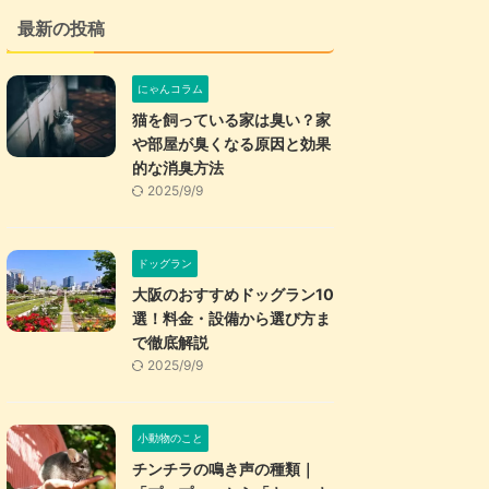
最新の投稿
にゃんコラム
猫を飼っている家は臭い？家
や部屋が臭くなる原因と効果
的な消臭方法
2025/9/9
ドッグラン
大阪のおすすめドッグラン10
選！料金・設備から選び方ま
で徹底解説
2025/9/9
小動物のこと
チンチラの鳴き声の種類｜