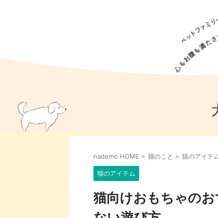
犬の食事
猫の食事
ドッグフード
犬種
猫種
キャッ
犬
猫
犬のこと
猫のこと
ペットフー
nademo HOME
>
猫のこと
>
猫のアイテ
犬のしつけ
猫のしつけ
犬のアイ
猫のアイ
猫のアイテム
猫向けおもちゃのお
ない遊び方