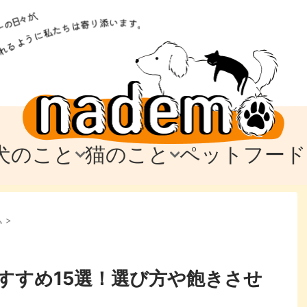
犬のこと
猫のこと
ペットフード
トフード
のお迎え
のお迎え
犬の飼育費・値段
猫の飼育費・値段
なでもごはん
犬の病気・健康
猫の病気・健康
ド
ム
>
テム
テム
愛犬とお出かけ
愛猫とお出かけ
愛犬とのお別れ
愛猫とのお別れ
わ
に
すすめ15選！選び方や飽きさせ