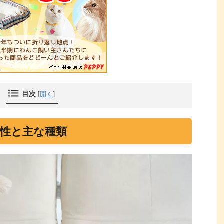
目次
[
開く
]
性と主な種類