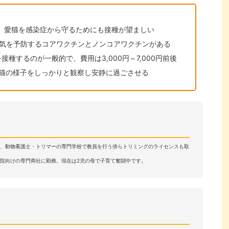
、愛猫を感染症から守るためにも接種が望ましい
病気を予防するコアワクチンとノンコアワクチンがある
接種するのが一般的で、費用は3,000円～7,000円前後
愛猫の様子をしっかりと観察し安静に過ごさせる
後、動物看護士・トリマーの専門学校で教員を行う傍らトリミングのライセンスも取
院向けの専門商社に勤務。現在は2児の母で子育て奮闘中です。