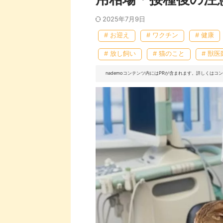
2025年7月9日
# お迎え
# ワクチン
# 健康
# 放し飼い
# 猫のこと
# 獣医
nademoコンテンツ内にはPRが含まれます。詳しくは