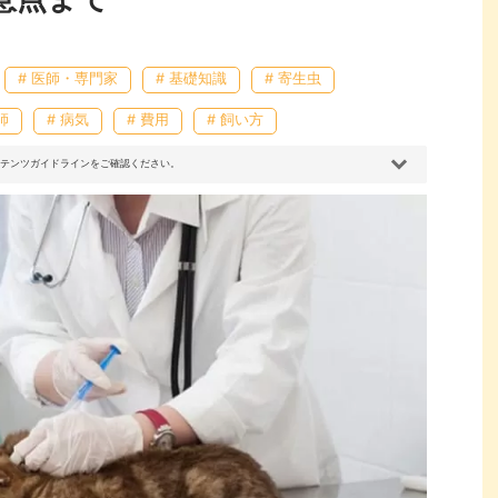
# 医師・専門家
# 基礎知識
# 寄生虫
師
# 病気
# 費用
# 飼い方
コンテンツガイドラインをご確認ください。