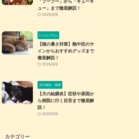
「プープー」から「キューキ
ュー」まで徹底解説！
2025/9/9
にゃんコラム
【猫の暑さ対策】熱中症のサ
インからおすすめグッズまで
徹底解説！
2025/9/9
犬の病気・健康
【犬の結膜炎】症状や原因か
ら病院に行く目安まで徹底解
説！
2025/9/9
カテゴリー