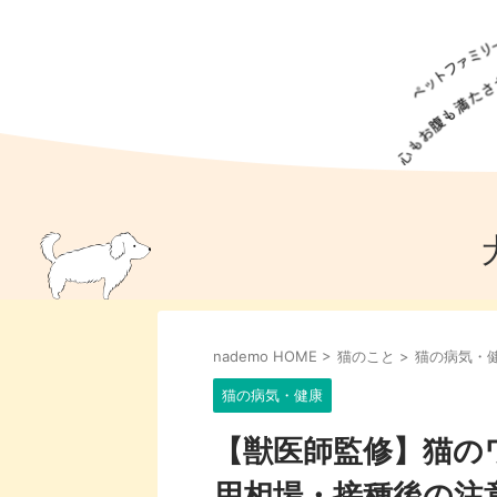
犬の食事
猫の食事
ドッグフード
犬種
猫種
キャッ
犬
猫
犬のこと
猫のこと
ペットフー
nademo HOME
>
猫のこと
>
猫の病気・
犬のしつけ
猫のしつけ
犬のアイ
猫のアイ
猫の病気・健康
【獣医師監修】猫の
用相場・接種後の注