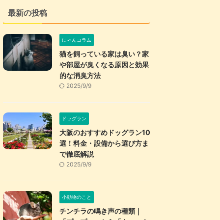
最新の投稿
にゃんコラム
猫を飼っている家は臭い？家
や部屋が臭くなる原因と効果
的な消臭方法
2025/9/9
ドッグラン
大阪のおすすめドッグラン10
選！料金・設備から選び方ま
で徹底解説
2025/9/9
小動物のこと
チンチラの鳴き声の種類｜