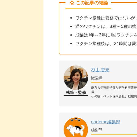
この記事の結論
ワクチン接種は義務ではないが
猫のワクチンは、3種～5種の
成猫は1年～3年に1回ワクチンを
ワクチン接種後は、24時間は
杉山 杏奈
獣医師
麻布大学獣医学部獣医学科卒業
執筆・監修
得。
その後、ペット保険会社、動物病
nademo編集部
編集部