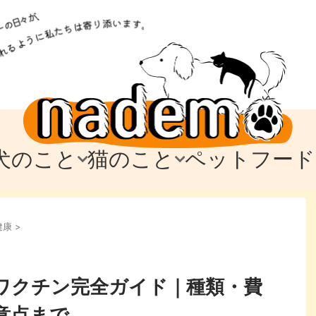
犬のこと
猫のこと
ペットフード
トフード
のお迎え
のお迎え
犬の飼育費・値段
猫の飼育費・値段
なでもごはん
犬の病気・健康
猫の病気・健康
ド
健康
>
テム
テム
愛犬とお出かけ
愛猫とお出かけ
愛犬とのお別れ
愛猫とのお別れ
わ
に
ワクチン完全ガイド｜種類・費
意点まで