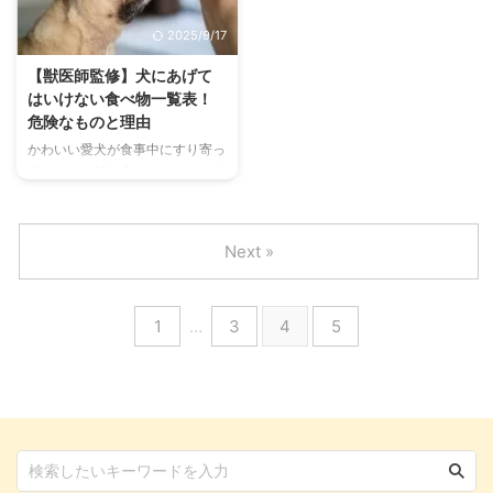
本となりますが、他にも考慮すべ
のか悩んだり、値段がどれぐらい
2025/9/17
きポイントがあります。 その中
するのか気になるところでしょ
でも今回は、トイ・プードルの場
う。 この記事では、ドッグフー
【獣医師監修】犬にあげて
合に絞り、適正な食事量を確認し
ドにかかる費用について解説して
はいけない食べ物一覧表！
ていきましょう。 この記事の結
いきます。ドッグフード代のほか
危険なものと理由
論 トイ・プードルに限らず、犬
に必要となる費用についてもお伝
かわいい愛犬が食事中にすり寄っ
の食事量はライフスタージによっ
えしていくので、最後まで目を通
てきたら、飼い主さんならなんで
て異なる 給餌の目安回数は生後6
してみてくださいね！ この記事
もあげたくなってしまいますよ
か月前後までは1日に4～5回、 ...
の結論 犬の食事は3種類あり、シ
ね。 ドッグフードを食べたばか
...
りであったとしても、人間の食べ
Next »
物はニオイのよいものが多く、愛
犬の興味を引いてしまいます。
その結果、意図せず食べてはいけ
1
…
3
4
5
ないものを食べてしまうこともあ
ります。ついつい、これなら大丈
夫だろうと思い、あげてしまうこ
ともあります。 ですがまずは、
犬にとって危険な食べ物を知って
おくことが大切。愛犬の健康と命
を守るためにも、どんな食べ物が
危険なのか、要チェックしておき