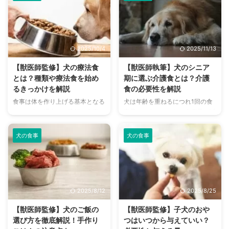
う。 病気やストレスなどさまざ
愛護及び管理に関する法律・第
...
まな原因が考えられますが、まず
22条5には、生後56日を経ない子
は理由を知ることが大切。 理由
犬や子猫の販売を禁じる、世に言
を知ったうえで迅速に対応するこ
う「8週齢規制」が定められてい
とが、仮に病気だった場合には早
ます。 ということは、ペットシ
2025/10/4
2025/11/13
期発見早期治療に繋がります。
ョップや専門のブリーダーからお
私たちの大切な家族である愛犬
迎えした子犬は生後およそ2か月
【獣医師監修】犬の療法食
【獣医師執筆】犬のシニア
は、人間の言葉を話せません。
以降ということです。 体型や運
とは？種類や療法食を始め
期に選ぶ介護食とは？介護
小さなサインも見落とさないよう
動量も日々変化する成長期ですか
るきっかけを解説
食の必要性を解説
にして、愛犬の健康と元気をしっ
ら、何をどれくらい食べさせたら
食事は体を作り上げる基本となる
犬は年齢を重ねるにつれ1回の食
かりと守ってあげましょう。 こ
良いか迷うこともあるでしょう。
ため、犬の場合にも適切な食事や
事量にムラがでたり、食事量が減
の記事の結論 ごはんを食べない
そんな飼い主さんの参考になれば
栄養素はとても重要なポイント。
ったり食欲が落ちることがありま
理由はひとつではなく、複数重な
と、子犬に必要な食事量 ...
そのため、体の状態に合わせて適
す。 少しでも気になった場合は
るこ ...
犬の食事
犬の食事
切なドッグフードを選ぶことが、
何かしらの病気が原因となってい
愛犬の健康をサポートする上でと
る可能性があるので、一度獣医師
ても大事になってきます。 総合
に相談してみることをおすすめし
栄養食と言われる一般的なドッグ
ます。 獣医師に診てもらった上
フードとは異なり、獣医師の指示
で病気がなくても、愛犬の食事量
2025/8/12
2025/8/25
の下で処方される療法食。 若い
の変化が気になっている飼い主さ
うちからも選択することがある
んもいらっしゃるかもしれませ
【獣医師監修】犬のご飯の
【獣医師監修】子犬のおや
「犬の療法食」について、この記
ん。 食事は長く健康でいるため
選び方を徹底解説！手作り
つはいつから与えていい？
事ではご紹介しています。 この
には非常に重要です。愛犬がスト