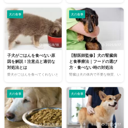
物のひとつですが、犬にとっては
ですが、犬に食べさせても大丈夫
どうなのでしょうか？ 結論から
なのでしょうか？ 結論から言え
言うと、りんごは犬にとっても美
ば、バナナは犬にとっても栄養価
犬の食事
犬の食事
味しく食べられるフルーツ。犬の
が高く、美味しく食べられる果物
舌は甘さを感じる機能に優れてい
です。 バナナは細かく切った
るため、甘みを好む傾向がありま
り、焼いて調理しても良い食材な
す。 りんごやバナナ、イチゴな
ので、愛犬と一緒におやつ感覚で
どの甘みのあるフルーツが好物な
食べられます。 犬は飼い主の食
2025/8/18
2025/9/17
犬は多く、おやつやトッピングと
べ物に興味を示すことも多いの
して与えるととても喜んでくれる
で、一緒に楽しめるのは嬉しいで
子犬がごはんを食べない原
【獣医師監修】犬の腎臓病
でしょう。 こちらの記事ではり
すよね。 この記事では犬にバナ
因を解説！注意点と適切な
と食事療法｜フードの選び
んごの適切な与え方や量、与える
ナを与えるときの、与え方や最適
対処法とは
方・食べない時の対処法
際の注意点について解説していま
な量、注意点などを解説していま
愛犬がごはんを食べてくれないと
腎臓は犬の体内で不要な物質、い
す。 犬が食べられるフルーツ
す。 バナナを使ったおすすめレ
とても不安な気持ちになりますよ
わゆる老廃物を尿として体の外に
や、食べてはいけないフルーツも
シピもご紹介していますので、興
ね。食欲は健康の指標でもあるた
排泄するという、生きていく上で
取り上げていますので、ぜひ参考
味のある方はぜひ参考にしてくだ
め食べない期間が続くと、病気な
とても重要な役割を果たしていま
に ...
さい ...
犬の食事
犬の食事
のでは？と考えてしまうことも。
す。 しかし病気や年齢を重ねる
特に子犬は成長期なので食べざか
につれて腎臓の機能が低下し、一
りであり、しっかり食べてくれな
定以上の機能が損なわれると“腎
いと健康的な体を作ることもでき
不全”と呼ばれる状態になってし
ません。子犬をお迎えした方、子
まいます。 腎不全の治療はさま
2025/9/10
2025/9/17
犬に与えるごはんでお悩みの方は
ざまありますが、腎臓への負担を