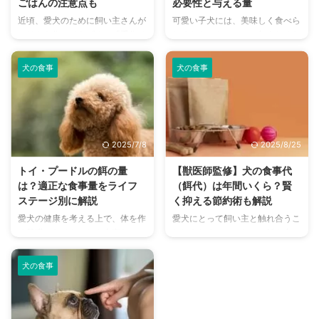
ごはんの注意点も
必要性と与える量
記事の結論 療法食は特定の病気
レスなく十分な食事と栄養を摂れ
近頃、愛犬のために飼い主さんが
可愛い子犬には、美味しく食べら
や健康上の問題を抱える子に対し
るような豆知識と工夫をご紹介し
ごはんを作ってあげる、「手作り
れるおやつをついつい与えたくな
て処方される、獣医師の指示の下
ます。 この記事の結論 犬は加齢
ごはん」が注目される機会も増え
ってしまいますよね。 でも、子
で選択する食事 療法食を個人の
とともに噛む力の低下や消化機能
てきました。 手作りの方が「新
犬期は食事が特に大切。食べたそ
...
...
犬の食事
犬の食事
鮮」「無添加」「ヘルシー」「安
うにしていても、いつから与えて
心」「美味しそう」「温かい」と
いいのか悩むところ。おやつは犬
いうイメージがあるからでしょう
の嗜好品としてだけでなく、コミ
か。 茶色いドライフードより、
ュニケーションを築いたり、しつ
いわゆる「手作りごはん」の方が
けにも使える便利アイテムです。
2025/7/8
2025/8/25
見た目も良く、SNSでの投稿も増
ただし、可愛いからといって与え
えているそうです。 今回は「手
過ぎはもちろんNG。適切に与え
トイ・プードルの餌の量
【獣医師監修】犬の食事代
作りごはん」について、獣医師目
て、管理することが大切です。
は？適正な食事量をライフ
（餌代）は年間いくら？賢
線でお話をさせていただきます。
一体いつからあげて良いのか？タ
ステージ別に解説
く抑える節約術も解説
この記事の結論 愛犬のごはんを
イミングや回数、注意すべきポイ
愛犬の健康を考える上で、体を作
愛犬にとって飼い主と触れ合うこ
手作りする場合、総合栄養食と同
ントなどを見ていきましょう。お
る基礎となりもっとも大事なこと
とはもちろんのこと、ご飯を食べ
等の栄養バランスにすることは難
すすめの子犬用おやつや、手作り
ともいえる、食事の量。 ドッグ
ることも楽しみのひとつ。せっか
しい バランスの整った栄養 ...
おやつについてもご紹介します ...
フードのパッケージには目安とな
くなら、愛犬がよろこぶ美味しい
犬の食事
る量が記載されているものの、
ドッグフードを食べさせてあげた
「体重」と「食事量」だけ、とい
いですよね。 ただ、ドッグフー
ったこともありますよね。 もち
ドと言っても今では非常に多くの
ろんこれが食事量を考える際の基
種類があり、どれを買ったらいい