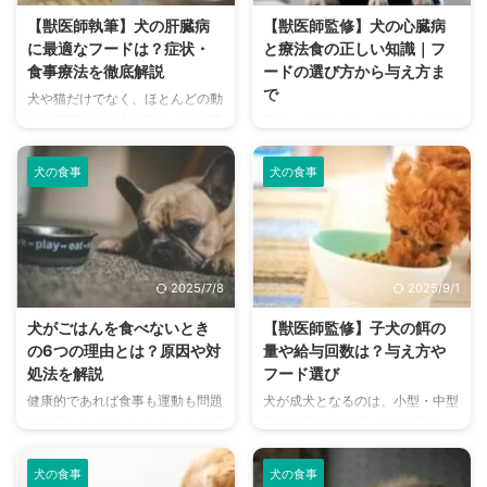
ぜひ参考にしてくださいね。 こ
軽減するための食事療法として腎
【獣医師執筆】犬の肝臓病
【獣医師監修】犬の心臓病
の記事の結論 子犬がごはんを食
臓病用の療法食は治療の大きな柱
に最適なフードは？症状・
と療法食の正しい知識｜フ
べない理由は「フードが合わな
のひとつです。 今回はそんな犬
食事療法を徹底解説
ードの選び方から与え方ま
い、ストレスを抱えている」など
の腎不全の特徴や腎臓病療法食の
で
犬や猫だけでなく、ほとんどの動
さまざま 病気やケガが原因で食
必要性、どんなフードがあるの
物で肝臓は体の中で最も大きな臓
愛犬の病気となればどれも心配事
べないこともあるため、嘔吐や下
か、などについて詳しくお話しし
器です。 代謝作用や解毒作用な
のひとつですが、中でも特に注意
痢などの症状があれば動物病院へ
ます。 この記事の結論 犬の腎臓
ど生きていく上で欠かすことので
したい心臓の病気です。 人の場
...
...
犬の食事
犬の食事
きない、さまざまな機能を担って
合にも重い病気になりやすく、そ
いるとても重要な臓器です。 一
の病気が心臓にある、というだけ
方で肝臓は“沈黙の臓器”とも呼ば
で不安度は高まってしまうもので
れ、肝臓の60％程度が障害を受
す。 だからこそ、犬にとっての
けて初めて症状が現れることもあ
心臓病がどういったものなのか、
2025/7/8
2025/9/1
ります。 そこで今回は、肝臓の
必要な療法食とまとめてご紹介し
働きから病気、具体的な栄養管理
ます。 獣医師執筆の下、詳しい
犬がごはんを食べないとき
【獣医師監修】子犬の餌の
まで詳しくお話ししたいと思いま
犬の心臓病・心臓病食について、
の6つの理由とは？原因や対
量や給与回数は？与え方や
す。 この記事の結論 肝臓には代
理解していきましょう。 この記
処法を解説
フード選び
謝作用や解毒作用などの働きがあ
事の結論 犬に起こる心臓病とは
健康的であれば食事も運動も問題
犬が成犬となるのは、小型・中型
り、とても重要な臓器である 肝
大きく分けて2つあり、先天性と
なく行なえます。しかし、ある日
犬で生後約10か月～12か月頃、
臓は“沈黙の臓器”とも呼ばれるよ
後天性に分けられる 僧帽弁とい
突然「愛犬がごはんを食べてくれ
大型は生後約18か月～24か月頃
うに症状が現れづらく、発 ...
う弁に異常が起こり、逆流する僧
ない」ということもあるでしょ
とされています。 なお、動物の
帽弁閉鎖不全症は多く見られる病
犬の食事
犬の食事