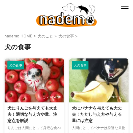
nademo HOME
>
犬のこと
>
犬の食事
>
犬の食事
犬の食事
犬の食事
2025/7/8
2025/7/8
犬にりんごを与えても大丈
犬にバナナを与えても大丈
夫！適切な与え方や量、注
夫！ただし与え方や与える
意点を解説
量には注意
りんごは人間にとって身近な食べ
人間にとってバナナは身近な果物