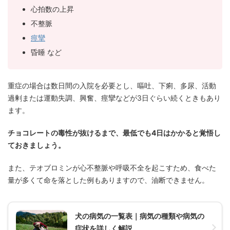
心拍数の上昇
不整脈
痙攣
昏睡 など
重症の場合は数日間の入院を必要とし、嘔吐、下痢、多尿、活動
過剰または運動失調、興奮、痙攣などが3日ぐらい続くときもあり
ます。
チョコレートの毒性が抜けるまで、最低でも4日はかかると覚悟し
ておきましょう。
また、テオブロミンが心不整脈や呼吸不全を起こすため、食べた
量が多くて命を落とした例もありますので、油断できません。
犬の病気の一覧表｜病気の種類や病気の
症状を詳しく解説