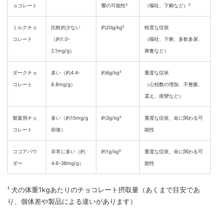
ョコレート
響の可能性²
（嘔吐、下痢など）²
ミルクチョ
比較的少ない
約20g/kg³
軽度な症状
コレート
（約1.0-
（嘔吐、下痢、多飲多尿、
2.1mg/g）
興奮など）
ダークチョ
多い（約4.4-
約6g/kg³
重度な症状
コレート
8.8mg/g）
（心拍数の増加、不整脈、
震え、痙攣など）
製菓用チョ
多い（約15mg/g
約3g/kg³
重度な症状、命に関わる可
コレート
前後）
能性
ココアパウ
非常に多い（約
約1g/kg³
重度な症状、命に関わる可
ダー
4.6-38mg/g）
能性
¹ 犬の体重1kgあたりのチョコレート摂取量（あくまで目安であ
り、個体差や製品による違いがあります）