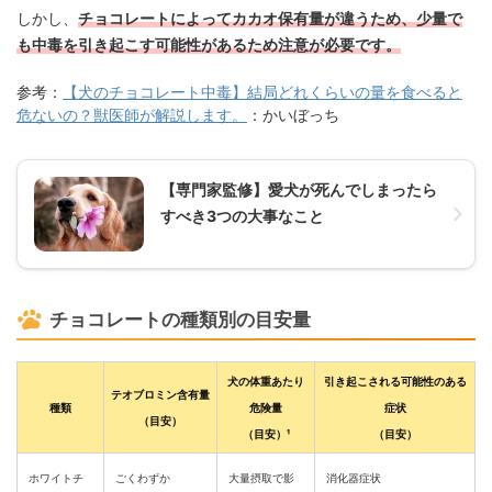
しかし、
チョコレートによってカカオ保有量が違うため、少量で
も中毒を引き起こす可能性があるため注意が必要です。
参考：
【犬のチョコレート中毒】結局どれくらいの量を食べると
危ないの？獣医師が解説します。
：かいぼっち
【専門家監修】愛犬が死んでしまったら
すべき3つの大事なこと
チョコレートの種類別の目安量
犬の体重あたり
引き起こされる可能性のある
テオブロミン含有量
種類
危険量
症状
（目安）
（目安）¹
（目安）
ホワイトチ
ごくわずか
大量摂取で影
消化器症状