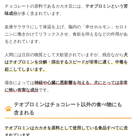
チョコレートの原料であるカカオ豆には、
テオブロミンという苦
味成分
が多く含まれています。
血液サラサラにして体温を上げ、脳内の「幸せホルモン」セロト
ニンに働きかけてリラックスさせ、食欲を抑えるなどの作用があ
るとされています。
人間には注目の物質として大歓迎されていますが、残念ながら
犬
はテオブロミンを分解・排出するスピードが非常に遅く、中毒を
起こしてしまいます。
場合によっては
神経や心臓に悪影響を与える、犬にとっては非常
に怖い有害な成分
です。
テオブロミンはチョコレート以外の食べ物にも
含まれる
テオブロミンはカカオを原料として使用している食品すべてに含
まれています。