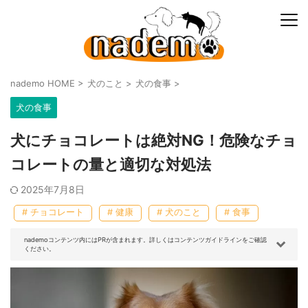
nademo HOME
>
犬のこと
>
犬の食事
>
犬の食事
犬にチョコレートは絶対NG！危険なチョ
コレートの量と適切な対処法
2025年7月8日
# チョコレート
# 健康
# 犬のこと
# 食事
nademoコンテンツ内にはPRが含まれます。詳しくはコンテンツガイドラインをご確認
ください。