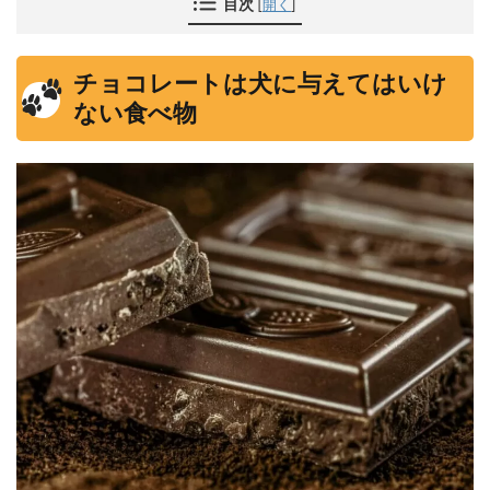
目次
[
開く
]
チョコレートは犬に与えてはいけ
ない食べ物