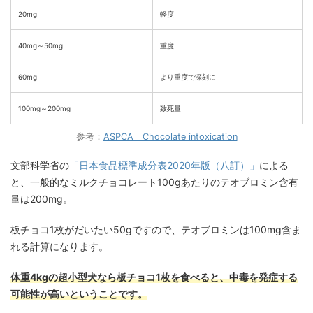
20mg
軽度
40mg～50mg
重度
60mg
より重度で深刻に
100mg～200mg
致死量
参考：
ASPCA Chocolate intoxication
文部科学省の
「日本食品標準成分表2020年版（八訂）」
による
と、一般的なミルクチョコレート100gあたりのテオブロミン含有
量は200mg。
板チョコ1枚がだいたい50gですので、テオブロミンは100mg含ま
れる計算になります。
体重4kgの超小型犬なら板チョコ1枚を食べると、中毒を発症する
可能性が高いということです。