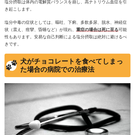
塩分摂取は体内の電解質バランスを崩し、高ナトリウム血症を引
き起こします。
塩分中毒の症状としては、嘔吐、下痢、多飲多尿、脱水、神経症
状（震え、痙攣、昏睡など）が現れ、
重症の場合は死に至る
可能
性もあります。安易な自己判断による塩分摂取は絶対に避けるべ
きです。
犬がチョコレートを食べてしまっ
た場合の病院での治療法